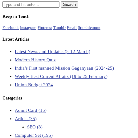
Keep in Touch
Facebook
Instagram
Pinterest
Tumblr
Email
Stumbleupon
Latest Articles
Latest News and Updates (5-12 March)
Modern History Quiz
India’s First manned Mission Gaganyaan (2024-25)
Weekly Best Current Affairs (19 to 25 February)
Union Budget 2024
Categories
Admit Card
(15)
Articls
(35)
SEO
(8)
Computer Set
(195)