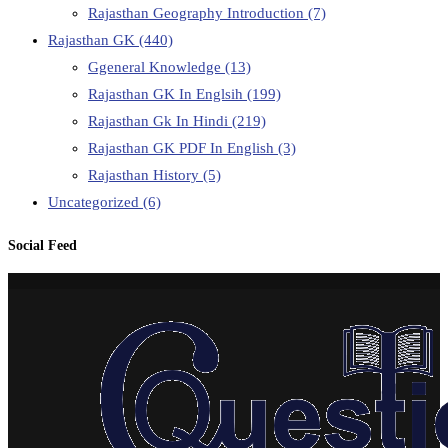
Rajasthan Geography Introduction
(7)
Rajasthan GK
(440)
Ggeneral Knowledge
(13)
Rajasthan GK In Englsih
(199)
Rajasthan Gk In Hindi
(219)
Rajasthan GK PDF In English
(3)
Rajasthan History
(5)
Uncategorized
(6)
Social Feed