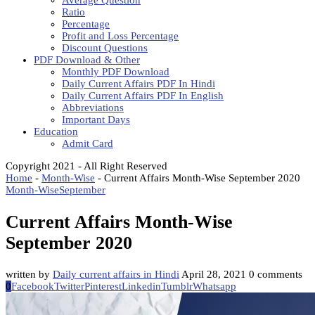
Average Question
Ratio
Percentage
Profit and Loss Percentage
Discount Questions
PDF Download & Other
Monthly PDF Download
Daily Current Affairs PDF In Hindi
Daily Current Affairs PDF In English
Abbreviations
Important Days
Education
Admit Card
Copyright 2021 - All Right Reserved
Home
-
Month-Wise
-
Current Affairs Month-Wise September 2020
Month-Wise
September
Current Affairs Month-Wise
September 2020
written by
Daily current affairs in Hindi
April 28, 2021
0 comments
0
Facebook
Twitter
Pinterest
Linkedin
Tumblr
Whatsapp