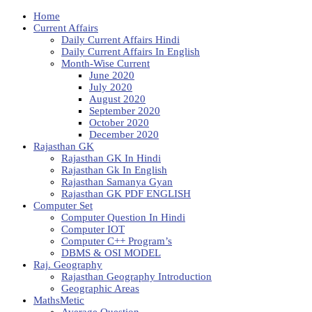
Home
Current Affairs
Daily Current Affairs Hindi
Daily Current Affairs In English
Month-Wise Current
June 2020
July 2020
August 2020
September 2020
October 2020
December 2020
Rajasthan GK
Rajasthan GK In Hindi
Rajasthan Gk In English
Rajasthan Samanya Gyan
Rajasthan GK PDF ENGLISH
Computer Set
Computer Question In Hindi
Computer IOT
Computer C++ Program’s
DBMS & OSI MODEL
Raj. Geography
Rajasthan Geography Introduction
Geographic Areas
MathsMetic