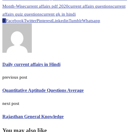
Month-Wise
current affairs pdf 2020
current affairs questions
current
affairs quiz questions
current gk in hindi
0
Facebook
Twitter
Pinterest
Linkedin
Tumblr
Whatsapp
Daily current affairs in Hindi
previous post
Quantitative Aptitude Questions Average
next post
Rajasthan General Knowledge
You may also like