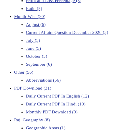
Profit and Loss Percentage
(3)
Ratio
(5)
Month-Wise
(30)
August
(6)
Current Affairs Question December 2020
(3)
July
(5)
June
(5)
October
(5)
September
(6)
Other
(56)
Abbreviations
(56)
PDF Download
(31)
Daily Current PDF In English
(12)
Daily Current PDF In Hindi
(10)
Monthly PDF Download
(9)
Raj. Geography
(8)
Geographic Areas
(1)