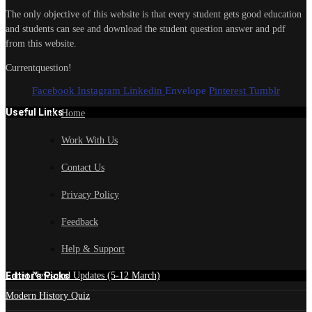
The only objective of this website is that every student gets good education
and students can see and download the student question answer and pdf
from this website.
Currentquestion!
Facebook
Instagram
Linkedin
Envelope
Pinterest
Tumblr
Useful Links
Home
Work With Us
Contact Us
Privacy Policy
Feedback
Help & Support
Edtior's Picks
Latest News and Updates (5-12 March)
Modern History Quiz