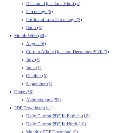
Discount Questions Hindi
(4)
Percentage
(5)
Profit and Loss Percentage
(3)
Ratio
(5)
Month-Wise
(30)
August
(6)
Current Affairs Question December 2020
(3)
July
(5)
June
(5)
October
(5)
September
(6)
Other
(56)
Abbreviations
(56)
PDF Download
(31)
Daily Current PDF In English
(12)
Daily Current PDF In Hindi
(10)
Monthly PDF Download
(9)