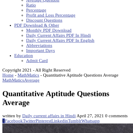
Average Question
Ratio
Percentage
Profit and Loss Percentage
Discount Questions
PDF Download & Other
Monthly PDF Download
Daily Current Affairs PDF In Hindi
Daily Current Affairs PDF In English
Abbreviations
Important Days
Education
Admit Card
Copyright 2021 - All Right Reserved
Home
-
MathMatics
-
Quantitative Aptitude Questions Average
MathMatics
Average
Quantitative Aptitude Questions
Average
written by
Daily current affairs in Hindi
April 27, 2021
0 comments
0
Facebook
Twitter
Pinterest
Linkedin
Tumblr
Whatsapp