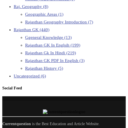
Raj. Geography
(8)
Geographic Areas
(1)
Rajasthan Geography Introduction
(7)
Rajasthan GK
(440)
Ggeneral Knowledge
(13)
Rajasthan GK In Englsih
(199)
Rajasthan Gk In Hindi
(219)
Rajasthan GK PDF In English
(3)
Rajasthan History
(5)
Uncategorized
(6)
Social Feed
Currentquestion
is the Best Education and Article Website.