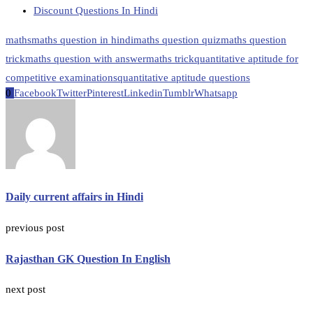
Discount Questions In Hindi
maths
maths question in hindi
maths question quiz
maths question
trick
maths question with answer
maths trick
quantitative aptitude for
competitive examinations
quantitative aptitude questions
0
Facebook
Twitter
Pinterest
Linkedin
Tumblr
Whatsapp
Daily current affairs in Hindi
previous post
Rajasthan GK Question In English
next post