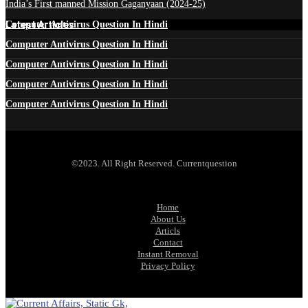
India’s First manned Mission Gaganyaan (2024-25)
Latest Articles
Computer Antivirus Question In Hindi
Computer Antivirus Question In Hindi
Computer Antivirus Question In Hindi
Computer Antivirus Question In Hindi
Computer Antivirus Question In Hindi
©2023. All Right Reserved. Currentquestion
Home
About Us
Articls
Contact
Instant Removal
Privacy Policy