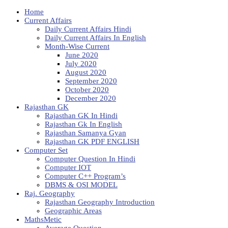
Home
Current Affairs
Daily Current Affairs Hindi
Daily Current Affairs In English
Month-Wise Current
June 2020
July 2020
August 2020
September 2020
October 2020
December 2020
Rajasthan GK
Rajasthan GK In Hindi
Rajasthan Gk In English
Rajasthan Samanya Gyan
Rajasthan GK PDF ENGLISH
Computer Set
Computer Question In Hindi
Computer IOT
Computer C++ Program’s
DBMS & OSI MODEL
Raj. Geography
Rajasthan Geography Introduction
Geographic Areas
MathsMetic