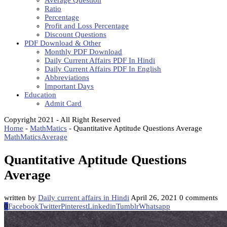
Average Question
Ratio
Percentage
Profit and Loss Percentage
Discount Questions
PDF Download & Other
Monthly PDF Download
Daily Current Affairs PDF In Hindi
Daily Current Affairs PDF In English
Abbreviations
Important Days
Education
Admit Card
Copyright 2021 - All Right Reserved
Home
-
MathMatics
-
Quantitative Aptitude Questions Average
MathMatics
Average
Quantitative Aptitude Questions
Average
written by
Daily current affairs in Hindi
April 26, 2021
0 comments
0
Facebook
Twitter
Pinterest
Linkedin
Tumblr
Whatsapp