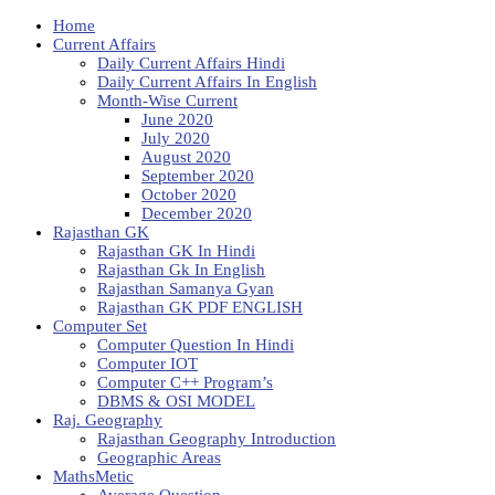
Home
Current Affairs
Daily Current Affairs Hindi
Daily Current Affairs In English
Month-Wise Current
June 2020
July 2020
August 2020
September 2020
October 2020
December 2020
Rajasthan GK
Rajasthan GK In Hindi
Rajasthan Gk In English
Rajasthan Samanya Gyan
Rajasthan GK PDF ENGLISH
Computer Set
Computer Question In Hindi
Computer IOT
Computer C++ Program’s
DBMS & OSI MODEL
Raj. Geography
Rajasthan Geography Introduction
Geographic Areas
MathsMetic