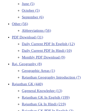
June
(5)
October
(5)
September
(6)
Other
(56)
Abbreviations
(56)
PDF Download
(31)
Daily Current PDF In English
(12)
Daily Current PDF In Hindi
(10)
Monthly PDF Download
(9)
Raj. Geography
(8)
Geographic Areas
(1)
Rajasthan Geography Introduction
(7)
Rajasthan GK
(440)
Ggeneral Knowledge
(13)
Rajasthan GK In Englsih
(199)
Rajasthan Gk In Hindi
(219)
Rajasthan GK PDF In English
(3)