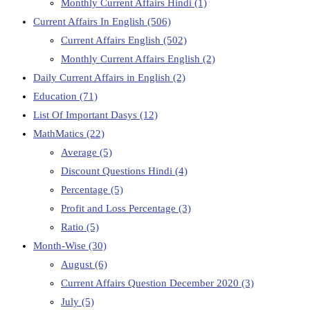
Monthly Current Affairs Hindi
(1)
Current Affairs In English
(506)
Current Affairs English
(502)
Monthly Current Affairs English
(2)
Daily Current Affairs in English
(2)
Education
(71)
List Of Important Dasys
(12)
MathMatics
(22)
Average
(5)
Discount Questions Hindi
(4)
Percentage
(5)
Profit and Loss Percentage
(3)
Ratio
(5)
Month-Wise
(30)
August
(6)
Current Affairs Question December 2020
(3)
July
(5)