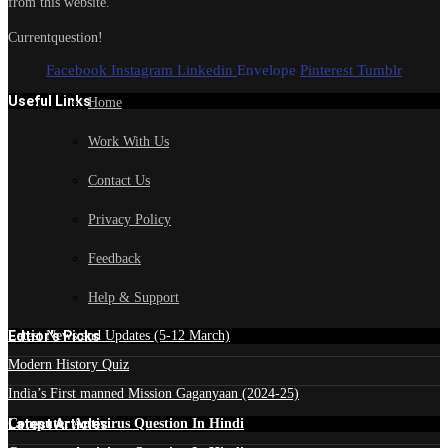
from this website.
Currentquestion!
Facebook
Instagram
Linkedin
Envelope
Pinterest
Tumblr
Useful Links
Home
Work With Us
Contact Us
Privacy Policy
Feedback
Help & Support
Edtior's Picks
Latest News and Updates (5-12 March)
Modern History Quiz
India’s First manned Mission Gaganyaan (2024-25)
Latest Articles
Computer Antivirus Question In Hindi