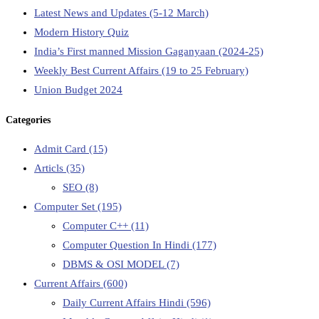
Latest News and Updates (5-12 March)
Modern History Quiz
India’s First manned Mission Gaganyaan (2024-25)
Weekly Best Current Affairs (19 to 25 February)
Union Budget 2024
Categories
Admit Card
(15)
Articls
(35)
SEO
(8)
Computer Set
(195)
Computer C++
(11)
Computer Question In Hindi
(177)
DBMS & OSI MODEL
(7)
Current Affairs
(600)
Daily Current Affairs Hindi
(596)