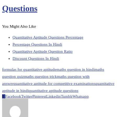
Questions
You Might Also Like
Quantitative Aptitude Questions Percentage
Percentage Questions In Hindi
Quantitative Aptitude Question Ratio
Discount Questions In Hindi
formulas for quantitative aptitude
maths question in hindi
maths
question quiz
maths question trick
maths question with
answer
quantitative aptitude for competitive examinations
quantitative
aptitude in hindi
quantitative aptitude questions
0
Facebook
Twitter
Pinterest
Linkedin
Tumblr
Whatsapp