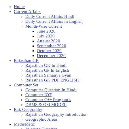
Home
Current Affairs
Daily Current Affairs Hindi
Daily Current Affairs In English
Month-Wise Current
June 2020
July 2020
August 2020
September 2020
October 2020
December 2020
Rajasthan GK
Rajasthan GK In Hindi
Rajasthan Gk In English
Rajasthan Samanya Gyan
Rajasthan GK PDF ENGLISH
Computer Set
Computer Question In Hindi
Computer IOT
Computer C++ Program’s
DBMS & OSI MODEL
Raj. Geography
Rajasthan Geography Introduction
Geographic Areas
MathsMetic