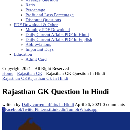
Average Question
Ratio
Percentage
Profit and Loss Percentage
Discount Questions
PDF Download & Other
Monthly PDF Download
Daily Current Affairs PDF In Hindi
Daily Current Affairs PDF In English
Abbreviations
Important Days
Education
Admit Card
Copyright 2021 - All Right Reserved
Home
-
Rajasthan GK
-
Rajasthan GK Question In Hindi
Rajasthan GK
Rajasthan Gk In Hindi
Rajasthan GK Question In Hindi
written by
Daily current affairs in Hindi
April 26, 2021
0 comments
0
Facebook
Twitter
Pinterest
Linkedin
Tumblr
Whatsapp