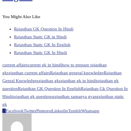
You Might Also Like
Rajasthan GK Question In Hindi
Rajasthan Static GK in Hindi
Rajasthan Static GK In English
Rajasthan Static GK In Hindi
current affairs
current gk in hindi
how to prepare rajasthan
gk
rajasthan current affairs
Rajasthan general knowledge
Rajasthan
Genral Knowledge
rajasthan gk
rajasthan gk in hindi
rajasthan gk
question
Rajasthan GK Question In English
Rajasthan Gk Question In
Hindi
rajasthan gk questions
rajasthan samanya gyan
rajasthan static
gk
0
Facebook
Twitter
Pinterest
Linkedin
Tumblr
Whatsapp