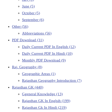
June
(5)
October
(5)
September
(6)
Other
(56)
Abbreviations
(56)
PDF Download
(31)
Daily Current PDF In English
(12)
Daily Current PDF In Hindi
(10)
Monthly PDF Download
(9)
Raj. Geography
(8)
Geographic Areas
(1)
Rajasthan Geography Introduction
(7)
Rajasthan GK
(440)
Ggeneral Knowledge
(13)
Rajasthan GK In Englsih
(199)
Rajasthan Gk In Hindi
(219)