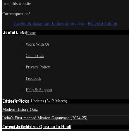
from this website.
Currentquestion!
Facebook
Instagram
Linkedin
Envelope
Pinterest
Tumblr
Useful Links
Home
Work With Us
Contact Us
Privacy Policy
Feedback
Help & Support
Edtior's Picks
Latest News and Updates (5-12 March)
Modern History Quiz
India’s First manned Mission Gaganyaan (2024-25)
Latest Articles
Computer Antivirus Question In Hindi