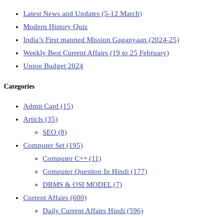
Latest News and Updates (5-12 March)
Modern History Quiz
India’s First manned Mission Gaganyaan (2024-25)
Weekly Best Current Affairs (19 to 25 February)
Union Budget 2024
Categories
Admit Card
(15)
Articls
(35)
SEO
(8)
Computer Set
(195)
Computer C++
(11)
Computer Question In Hindi
(177)
DBMS & OSI MODEL
(7)
Current Affairs
(600)
Daily Current Affairs Hindi
(596)