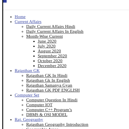
Home
Current Affairs
Daily Current Affairs Hindi
Daily Current Affairs In English
Month-Wise Current
June 2020
July 2020
August 2020
September 2020
October 2020
December 2020
Rajasthan GK
Rajasthan GK In Hindi
Rajasthan Gk In English
Rajasthan Samanya Gyan
Rajasthan GK PDF ENGLISH
Computer Set
Computer Question In Hindi
Computer IOT
Computer C++ Program’s
DBMS & OSI MODEL
Raj. Geography
Rajasthan Geography Introduction