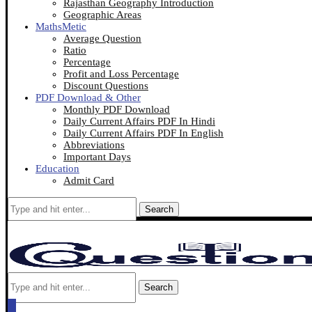
Rajasthan Geography Introduction
Geographic Areas
MathsMetic
Average Question
Ratio
Percentage
Profit and Loss Percentage
Discount Questions
PDF Download & Other
Monthly PDF Download
Daily Current Affairs PDF In Hindi
Daily Current Affairs PDF In English
Abbreviations
Important Days
Education
Admit Card
Search
Search