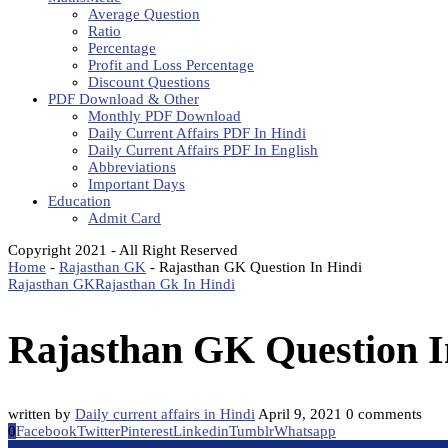
Average Question
Ratio
Percentage
Profit and Loss Percentage
Discount Questions
PDF Download & Other
Monthly PDF Download
Daily Current Affairs PDF In Hindi
Daily Current Affairs PDF In English
Abbreviations
Important Days
Education
Admit Card
Copyright 2021 - All Right Reserved
Home
-
Rajasthan GK
-
Rajasthan GK Question In Hindi
Rajasthan GK
Rajasthan Gk In Hindi
Rajasthan GK Question I
written by
Daily current affairs in Hindi
April 9, 2021
0 comments
0
Facebook
Twitter
Pinterest
Linkedin
Tumblr
Whatsapp