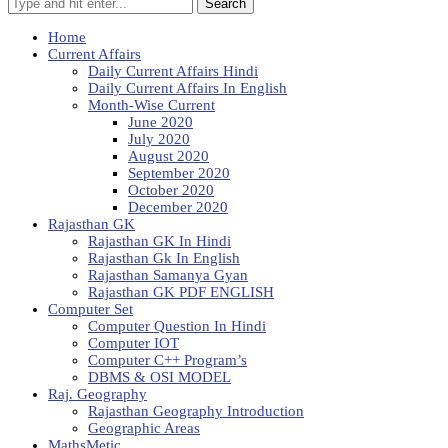
Search
Home
Current Affairs
Daily Current Affairs Hindi
Daily Current Affairs In English
Month-Wise Current
June 2020
July 2020
August 2020
September 2020
October 2020
December 2020
Rajasthan GK
Rajasthan GK In Hindi
Rajasthan Gk In English
Rajasthan Samanya Gyan
Rajasthan GK PDF ENGLISH
Computer Set
Computer Question In Hindi
Computer IOT
Computer C++ Program’s
DBMS & OSI MODEL
Raj. Geography
Rajasthan Geography Introduction
Geographic Areas
MathsMetic