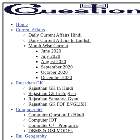
Home
Current Affairs
Daily Current Affairs Hindi
Daily Current Affairs In English
Month-Wise Current
June 2020
July 2020
August 2020
September 2020
October 2020
December 2020
Rajasthan GK
Rajasthan GK In Hindi
Rajasthan Gk In English
Rajasthan Samanya Gyan
Rajasthan GK PDF ENGLISH
Computer Set
Computer Question In Hindi
Computer IOT
Computer C++ Program’s
DBMS & OSI MODEL
Raj. Geography