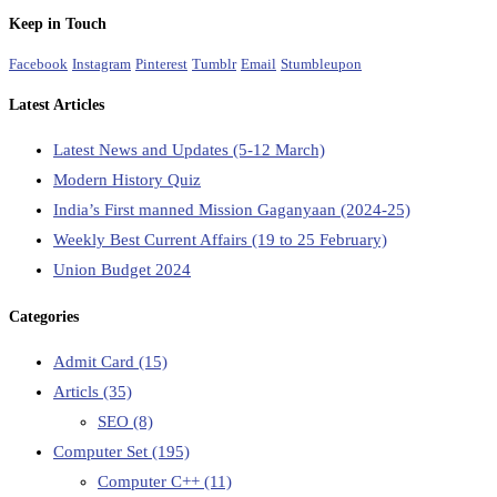
Keep in Touch
Facebook
Instagram
Pinterest
Tumblr
Email
Stumbleupon
Latest Articles
Latest News and Updates (5-12 March)
Modern History Quiz
India’s First manned Mission Gaganyaan (2024-25)
Weekly Best Current Affairs (19 to 25 February)
Union Budget 2024
Categories
Admit Card
(15)
Articls
(35)
SEO
(8)
Computer Set
(195)
Computer C++
(11)