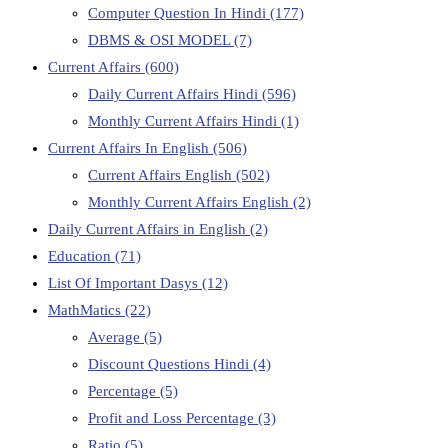
Computer Question In Hindi
(177)
DBMS & OSI MODEL
(7)
Current Affairs
(600)
Daily Current Affairs Hindi
(596)
Monthly Current Affairs Hindi
(1)
Current Affairs In English
(506)
Current Affairs English
(502)
Monthly Current Affairs English
(2)
Daily Current Affairs in English
(2)
Education
(71)
List Of Important Dasys
(12)
MathMatics
(22)
Average
(5)
Discount Questions Hindi
(4)
Percentage
(5)
Profit and Loss Percentage
(3)
Ratio
(5)