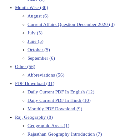
Month-Wise
(30)
August
(6)
Current Affairs Question December 2020
(3)
July
(5)
June
(5)
October
(5)
September
(6)
Other
(56)
Abbreviations
(56)
PDF Download
(31)
Daily Current PDF In English
(12)
Daily Current PDF In Hindi
(10)
Monthly PDF Download
(9)
Raj. Geography
(8)
Geographic Areas
(1)
Rajasthan Geography Introduction
(7)