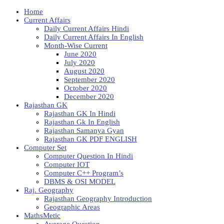
Home
Current Affairs
Daily Current Affairs Hindi
Daily Current Affairs In English
Month-Wise Current
June 2020
July 2020
August 2020
September 2020
October 2020
December 2020
Rajasthan GK
Rajasthan GK In Hindi
Rajasthan Gk In English
Rajasthan Samanya Gyan
Rajasthan GK PDF ENGLISH
Computer Set
Computer Question In Hindi
Computer IOT
Computer C++ Program’s
DBMS & OSI MODEL
Raj. Geography
Rajasthan Geography Introduction
Geographic Areas
MathsMetic