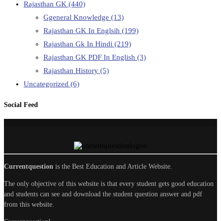
Rajasthan GK
(440)
Ggeneral Knowledge
(13)
Rajasthan GK In Englsih
(199)
Rajasthan Gk In Hindi
(219)
Rajasthan GK PDF In English
(3)
Rajasthan History
(5)
Uncategorized
(6)
Social Feed
Currentquestion
is the Best Education and Article Website.
The only objective of this website is that every student gets good education
and students can see and download the student question answer and pdf
from this website.