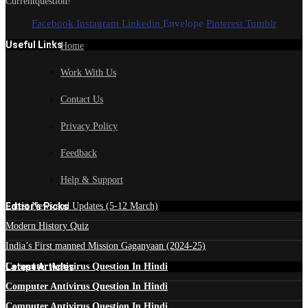
Currentquestion!
Facebook
Instagram
Linkedin
Envelope
Pinterest
Tumblr
Useful Links
Home
Work With Us
Contact Us
Privacy Policy
Feedback
Help & Support
Edtior's Picks
Latest News and Updates (5-12 March)
Modern History Quiz
India’s First manned Mission Gaganyaan (2024-25)
Latest Articles
Computer Antivirus Question In Hindi
Computer Antivirus Question In Hindi
Computer Antivirus Question In Hindi