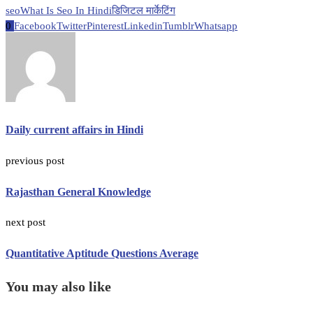
seo
What Is Seo In Hindi
डिजिटल मार्केटिंग
0
Facebook
Twitter
Pinterest
Linkedin
Tumblr
Whatsapp
Daily current affairs in Hindi
previous post
Rajasthan General Knowledge
next post
Quantitative Aptitude Questions Average
You may also like