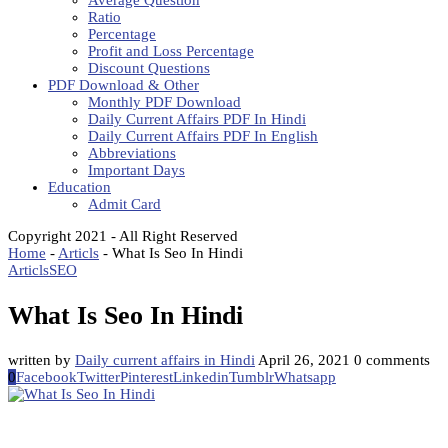
Average Question
Ratio
Percentage
Profit and Loss Percentage
Discount Questions
PDF Download & Other
Monthly PDF Download
Daily Current Affairs PDF In Hindi
Daily Current Affairs PDF In English
Abbreviations
Important Days
Education
Admit Card
Copyright 2021 - All Right Reserved
Home
-
Articls
-
What Is Seo In Hindi
Articls
SEO
What Is Seo In Hindi
written by
Daily current affairs in Hindi
April 26, 2021
0 comments
0
Facebook
Twitter
Pinterest
Linkedin
Tumblr
Whatsapp