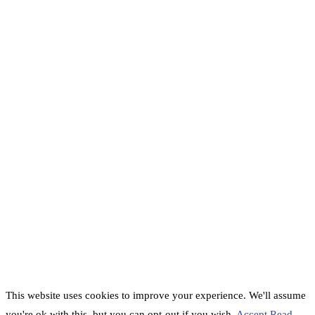
This website uses cookies to improve your experience. We'll assume
you're ok with this, but you can opt-out if you wish.
Accept
Read