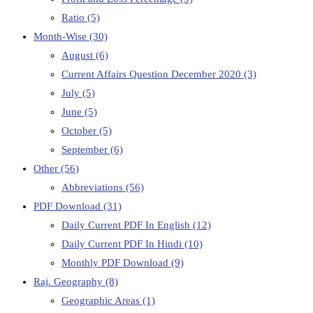
Ratio
(5)
Month-Wise
(30)
August
(6)
Current Affairs Question December 2020
(3)
July
(5)
June
(5)
October
(5)
September
(6)
Other
(56)
Abbreviations
(56)
PDF Download
(31)
Daily Current PDF In English
(12)
Daily Current PDF In Hindi
(10)
Monthly PDF Download
(9)
Raj. Geography
(8)
Geographic Areas
(1)