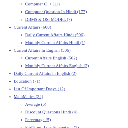
Computer C++
(11)
Computer Question In Hindi
(177)
DBMS & OSI MODEL
(7)
Current Affairs
(600)
Daily Current Affairs Hindi
(596)
Monthly Current Affairs Hindi
(1)
Current Affairs In English
(506)
Current Affairs English
(502)
Monthly Current Affairs English
(2)
Daily Current Affairs in English
(2)
Education
(71)
List Of Important Dasys
(12)
MathMatics
(22)
Average
(5)
Discount Questions Hindi
(4)
Percentage
(5)
Profit and Loss Percentage
(3)