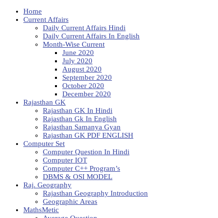
Home
Current Affairs
Daily Current Affairs Hindi
Daily Current Affairs In English
Month-Wise Current
June 2020
July 2020
August 2020
September 2020
October 2020
December 2020
Rajasthan GK
Rajasthan GK In Hindi
Rajasthan Gk In English
Rajasthan Samanya Gyan
Rajasthan GK PDF ENGLISH
Computer Set
Computer Question In Hindi
Computer IOT
Computer C++ Program’s
DBMS & OSI MODEL
Raj. Geography
Rajasthan Geography Introduction
Geographic Areas
MathsMetic