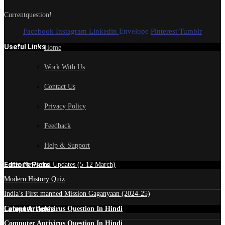
Currentquestion!
Facebook
Instagram
Linkedin
Envelope
Pinterest
Tumblr
Useful Links
Home
Work With Us
Contact Us
Privacy Policy
Feedback
Help & Support
Edtior's Picks
Latest News and Updates (5-12 March)
Modern History Quiz
India’s First manned Mission Gaganyaan (2024-25)
Latest Articles
Computer Antivirus Question In Hindi
Computer Antivirus Question In Hindi