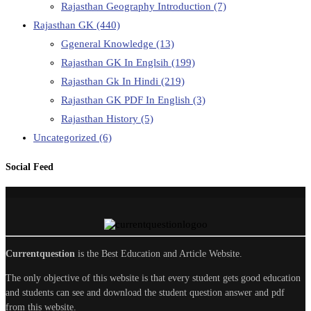
Rajasthan Geography Introduction
(7)
Rajasthan GK
(440)
Ggeneral Knowledge
(13)
Rajasthan GK In Englsih
(199)
Rajasthan Gk In Hindi
(219)
Rajasthan GK PDF In English
(3)
Rajasthan History
(5)
Uncategorized
(6)
Social Feed
Currentquestion
is the Best Education and Article Website.
The only objective of this website is that every student gets good education
and students can see and download the student question answer and pdf
from this website.