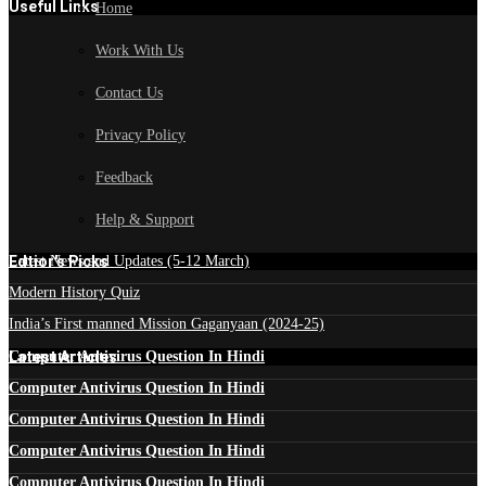
Useful Links
Home
Work With Us
Contact Us
Privacy Policy
Feedback
Help & Support
Edtior's Picks
Latest News and Updates (5-12 March)
Modern History Quiz
India’s First manned Mission Gaganyaan (2024-25)
Latest Articles
Computer Antivirus Question In Hindi
Computer Antivirus Question In Hindi
Computer Antivirus Question In Hindi
Computer Antivirus Question In Hindi
Computer Antivirus Question In Hindi