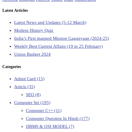
Latest Articles
Latest News and Updates (5-12 March)
Modern History Quiz
India’s First manned Mission Gaganyaan (2024-25)
Weekly Best Current Affairs (19 to 25 February)
Union Budget 2024
Categories
Admit Card
(15)
Articls
(35)
SEO
(8)
Computer Set
(195)
Computer C++
(11)
Computer Question In Hindi
(177)
DBMS & OSI MODEL
(7)