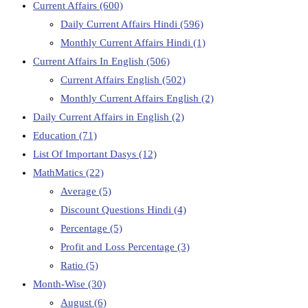
Current Affairs
(600)
Daily Current Affairs Hindi
(596)
Monthly Current Affairs Hindi
(1)
Current Affairs In English
(506)
Current Affairs English
(502)
Monthly Current Affairs English
(2)
Daily Current Affairs in English
(2)
Education
(71)
List Of Important Dasys
(12)
MathMatics
(22)
Average
(5)
Discount Questions Hindi
(4)
Percentage
(5)
Profit and Loss Percentage
(3)
Ratio
(5)
Month-Wise
(30)
August
(6)