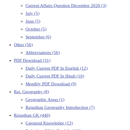
Current Affairs Question December 2020
(3)
July
(5)
June
(5)
October
(5)
September
(6)
Other
(56)
Abbreviations
(56)
PDF Download
(31)
Daily Current PDF In English
(12)
Daily Current PDF In Hindi
(10)
Monthly PDF Download
(9)
Raj. Geography
(8)
Geographic Areas
(1)
Rajasthan Geography Introduction
(7)
Rajasthan GK
(440)
Ggeneral Knowledge
(13)