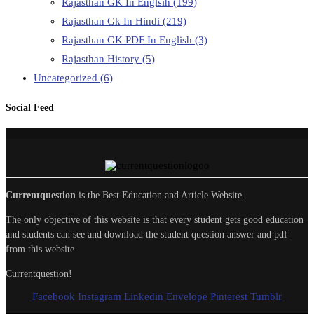
Rajasthan GK In Englsih
(199)
Rajasthan Gk In Hindi
(219)
Rajasthan GK PDF In English
(3)
Rajasthan History
(5)
Uncategorized
(6)
Social Feed
Currentquestion
is the Best Education and Article Website.
The only objective of this website is that every student gets good education
and students can see and download the student question answer and pdf
from this website.
Currentquestion!
Facebook
Instagram
Linkedin
Envelope
Pinterest
Tumblr