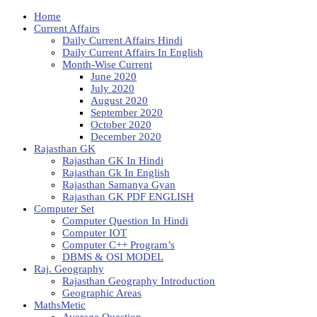
Home
Current Affairs
Daily Current Affairs Hindi
Daily Current Affairs In English
Month-Wise Current
June 2020
July 2020
August 2020
September 2020
October 2020
December 2020
Rajasthan GK
Rajasthan GK In Hindi
Rajasthan Gk In English
Rajasthan Samanya Gyan
Rajasthan GK PDF ENGLISH
Computer Set
Computer Question In Hindi
Computer IOT
Computer C++ Program’s
DBMS & OSI MODEL
Raj. Geography
Rajasthan Geography Introduction
Geographic Areas
MathsMetic