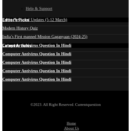
Help & Support
Edtior's Picks
Latest News and Updates (5-12 March)
Modern History Quiz
India’s First manned Mission Gaganyaan (2024-25)
Latest Articles
Computer Antivirus Question In Hindi
Computer Antivirus Question In Hindi
Computer Antivirus Question In Hindi
Computer Antivirus Question In Hindi
Computer Antivirus Question In Hindi
©2023. All Right Reserved. Currentquestion
Home
About Us