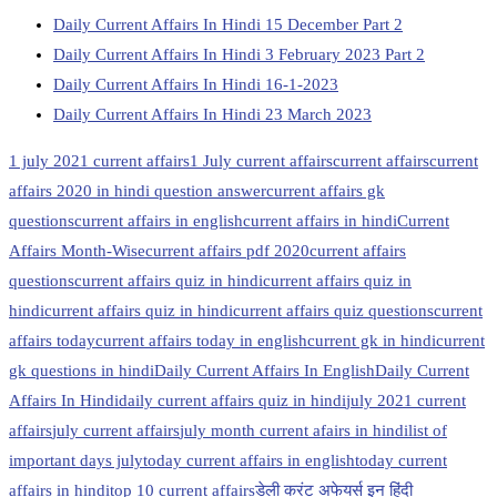
Daily Current Affairs In Hindi 15 December Part 2
Daily Current Affairs In Hindi 3 February 2023 Part 2
Daily Current Affairs In Hindi 16-1-2023
Daily Current Affairs In Hindi 23 March 2023
1 july 2021 current affairs
1 July current affairs
current affairs
current
affairs 2020 in hindi question answer
current affairs gk
questions
current affairs in english
current affairs in hindi
Current
Affairs Month-Wise
current affairs pdf 2020
current affairs
questions
current affairs quiz in hindi
current affairs quiz in
hindicurrent affairs quiz in hindi
current affairs quiz questions
current
affairs today
current affairs today in english
current gk in hindi
current
gk questions in hindi
Daily Current Affairs In English
Daily Current
Affairs In Hindi
daily current affairs quiz in hindi
july 2021 current
affairs
july current affairs
july month current afairs in hindi
list of
important days july
today current affairs in english
today current
affairs in hindi
top 10 current affairs
डेली करंट अफेयर्स इन हिंदी