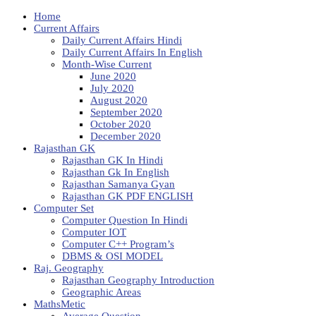
Home
Current Affairs
Daily Current Affairs Hindi
Daily Current Affairs In English
Month-Wise Current
June 2020
July 2020
August 2020
September 2020
October 2020
December 2020
Rajasthan GK
Rajasthan GK In Hindi
Rajasthan Gk In English
Rajasthan Samanya Gyan
Rajasthan GK PDF ENGLISH
Computer Set
Computer Question In Hindi
Computer IOT
Computer C++ Program’s
DBMS & OSI MODEL
Raj. Geography
Rajasthan Geography Introduction
Geographic Areas
MathsMetic