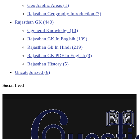
Geographic Areas
(1)
Rajasthan Geography Introduction
(7)
Rajasthan GK
(440)
Ggeneral Knowledge
(13)
Rajasthan GK In Englsih
(199)
Rajasthan Gk In Hindi
(219)
Rajasthan GK PDF In English
(3)
Rajasthan History
(5)
Uncategorized
(6)
Social Feed