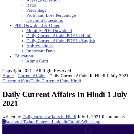
Average Question
Ratio
Percentage
Profit and Loss Percentage
Discount Questions
PDF Download & Other
Monthly PDF Download
Daily Current Affairs PDF In Hindi
Daily Current Affairs PDF In English
Abbreviations
Important Days
Education
Admit Card
Copyright 2021 - All Right Reserved
Home
-
Current Affairs
-
Daily Current Affairs In Hindi 1 July 2021
Current Affairs
Daily Current Affairs Hindi
Daily Current Affairs In Hindi 1 July
2021
written by
Daily current affairs in Hindi
July 1, 2021
0 comments
0
Facebook
Twitter
Pinterest
Linkedin
Tumblr
Whatsapp