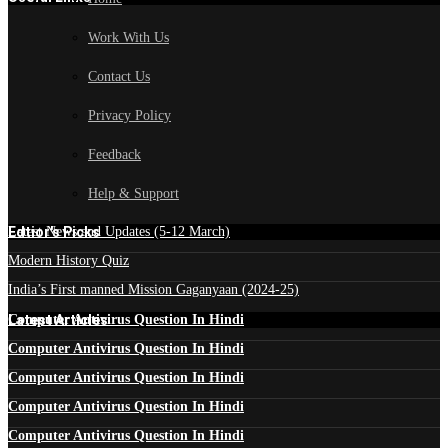
Work With Us
Contact Us
Privacy Policy
Feedback
Help & Support
Edtior's Picks
Latest News and Updates (5-12 March)
Modern History Quiz
India’s First manned Mission Gaganyaan (2024-25)
Latest Articles
Computer Antivirus Question In Hindi
Computer Antivirus Question In Hindi
Computer Antivirus Question In Hindi
Computer Antivirus Question In Hindi
Computer Antivirus Question In Hindi