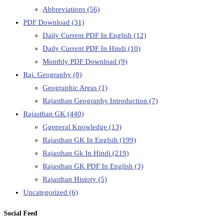
Abbreviations
(56)
PDF Download
(31)
Daily Current PDF In English
(12)
Daily Current PDF In Hindi
(10)
Monthly PDF Download
(9)
Raj. Geography
(8)
Geographic Areas
(1)
Rajasthan Geography Introduction
(7)
Rajasthan GK
(440)
Ggeneral Knowledge
(13)
Rajasthan GK In Englsih
(199)
Rajasthan Gk In Hindi
(219)
Rajasthan GK PDF In English
(3)
Rajasthan History
(5)
Uncategorized
(6)
Social Feed