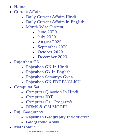
Home
Current Affairs
Daily Current Affairs Hindi
Daily Current Affairs In English
Month-Wise Current
June 2020
July 2020
August 2020
September 2020
October 2020
December 2020
Rajasthan GK
Rajasthan GK In Hindi
Rajasthan Gk In English
Rajasthan Samanya Gyan
Rajasthan GK PDF ENGLISH
Computer Set
Computer Question In Hindi
Computer IOT
Computer C++ Program’s
DBMS & OSI MODEL
Raj. Geography
Rajasthan Geography Introduction
Geographic Areas
MathsMetic