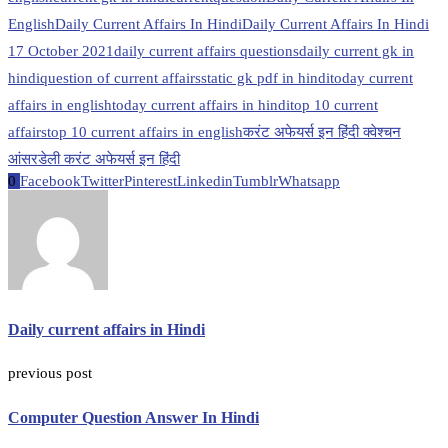
English
Daily Current Affairs In Hindi
Daily Current Affairs In Hindi
17 October 2021
daily current affairs questions
daily current gk in
hindi
question of current affairs
static gk pdf in hindi
today current
affairs in english
today current affairs in hindi
top 10 current
affairs
top 10 current affairs in english
करंट अफेयर्स इन हिंदी क्वेश्चन
आंसर
डेली करंट अफेयर्स इन हिंदी
0
Facebook
Twitter
Pinterest
Linkedin
Tumblr
Whatsapp
Daily current affairs in Hindi
previous post
Computer Question Answer In Hindi