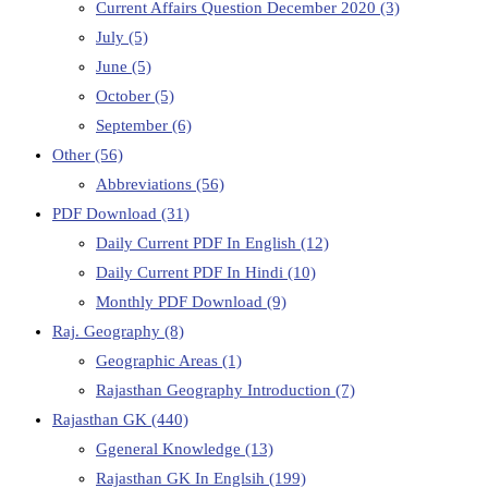
Current Affairs Question December 2020
(3)
July
(5)
June
(5)
October
(5)
September
(6)
Other
(56)
Abbreviations
(56)
PDF Download
(31)
Daily Current PDF In English
(12)
Daily Current PDF In Hindi
(10)
Monthly PDF Download
(9)
Raj. Geography
(8)
Geographic Areas
(1)
Rajasthan Geography Introduction
(7)
Rajasthan GK
(440)
Ggeneral Knowledge
(13)
Rajasthan GK In Englsih
(199)