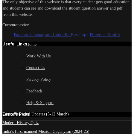
The only objective of this website is that every student gets good education
and students can see and download the student question answer and pdf
from this website.
Currentquestion!
Facebook
Instagram
Linkedin
Envelope
Pinterest
Tumblr
Useful Links
Home
Work With Us
Contact Us
Privacy Policy
Feedback
Help & Support
Edtior's Picks
Latest News and Updates (5-12 March)
Modern History Quiz
India’s First manned Mission Gaganyaan (2024-25)