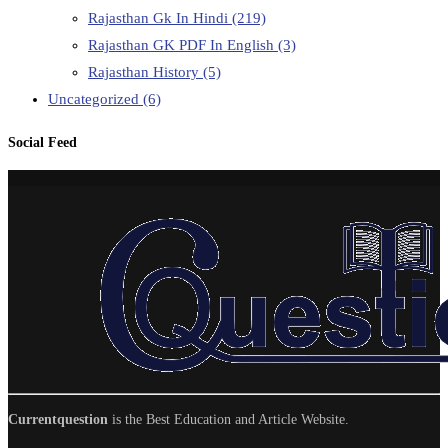
Rajasthan Gk In Hindi
(219)
Rajasthan GK PDF In English
(3)
Rajasthan History
(5)
Uncategorized
(6)
Social Feed
Currentquestion
is the Best Education and Article Website.