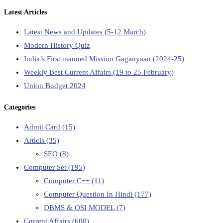
Latest Articles
Latest News and Updates (5-12 March)
Modern History Quiz
India’s First manned Mission Gaganyaan (2024-25)
Weekly Best Current Affairs (19 to 25 February)
Union Budget 2024
Categories
Admit Card
(15)
Articls
(35)
SEO
(8)
Computer Set
(195)
Computer C++
(11)
Computer Question In Hindi
(177)
DBMS & OSI MODEL
(7)
Current Affairs
(600)