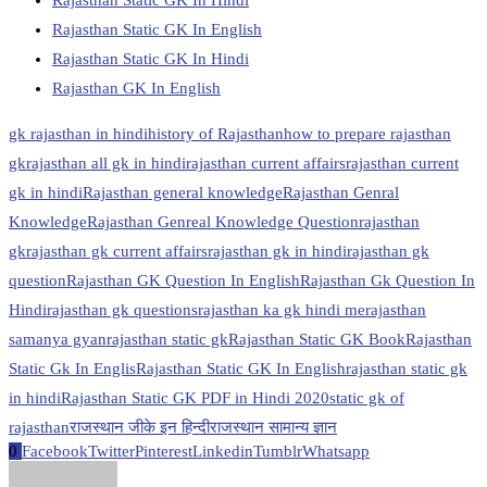
Rajasthan Static GK In English
Rajasthan Static GK In Hindi
Rajasthan GK In English
gk rajasthan in hindi
history of Rajasthan
how to prepare rajasthan
gk
rajasthan all gk in hindi
rajasthan current affairs
rajasthan current
gk in hindi
Rajasthan general knowledge
Rajasthan Genral
Knowledge
Rajasthan Genreal Knowledge Question
rajasthan
gk
rajasthan gk current affairs
rajasthan gk in hindi
rajasthan gk
question
Rajasthan GK Question In English
Rajasthan Gk Question In
Hindi
rajasthan gk questions
rajasthan ka gk hindi me
rajasthan
samanya gyan
rajasthan static gk
Rajasthan Static GK Book
Rajasthan
Static Gk In Englis
Rajasthan Static GK In English
rajasthan static gk
in hindi
Rajasthan Static GK PDF in Hindi 2020
static gk of
rajasthan
राजस्थान जीके इन हिन्दी
राजस्थान सामान्य ज्ञान
0
Facebook
Twitter
Pinterest
Linkedin
Tumblr
Whatsapp