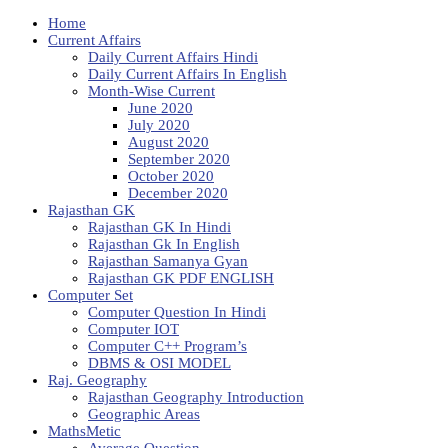
Home
Current Affairs
Daily Current Affairs Hindi
Daily Current Affairs In English
Month-Wise Current
June 2020
July 2020
August 2020
September 2020
October 2020
December 2020
Rajasthan GK
Rajasthan GK In Hindi
Rajasthan Gk In English
Rajasthan Samanya Gyan
Rajasthan GK PDF ENGLISH
Computer Set
Computer Question In Hindi
Computer IOT
Computer C++ Program’s
DBMS & OSI MODEL
Raj. Geography
Rajasthan Geography Introduction
Geographic Areas
MathsMetic