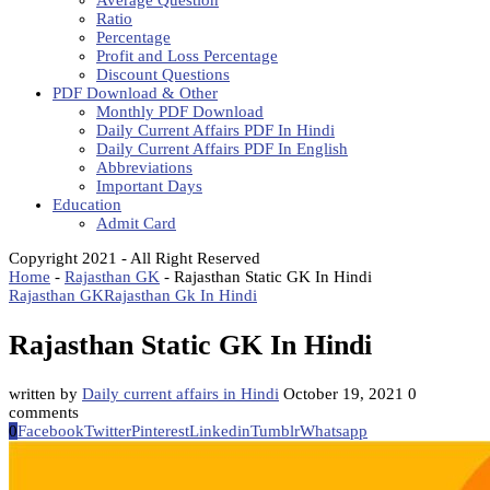
Average Question
Ratio
Percentage
Profit and Loss Percentage
Discount Questions
PDF Download & Other
Monthly PDF Download
Daily Current Affairs PDF In Hindi
Daily Current Affairs PDF In English
Abbreviations
Important Days
Education
Admit Card
Copyright 2021 - All Right Reserved
Home
-
Rajasthan GK
-
Rajasthan Static GK In Hindi
Rajasthan GK
Rajasthan Gk In Hindi
Rajasthan Static GK In Hindi
written by
Daily current affairs in Hindi
October 19, 2021
0
comments
0
Facebook
Twitter
Pinterest
Linkedin
Tumblr
Whatsapp