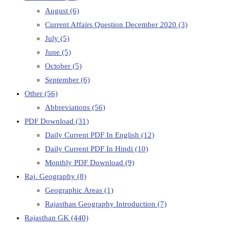
August
(6)
Current Affairs Question December 2020
(3)
July
(5)
June
(5)
October
(5)
September
(6)
Other
(56)
Abbreviations
(56)
PDF Download
(31)
Daily Current PDF In English
(12)
Daily Current PDF In Hindi
(10)
Monthly PDF Download
(9)
Raj. Geography
(8)
Geographic Areas
(1)
Rajasthan Geography Introduction
(7)
Rajasthan GK
(440)