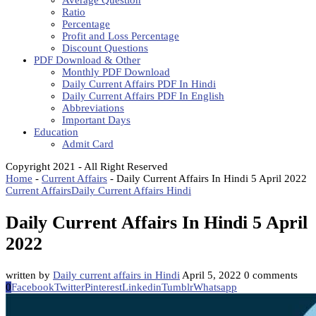
Average Question
Ratio
Percentage
Profit and Loss Percentage
Discount Questions
PDF Download & Other
Monthly PDF Download
Daily Current Affairs PDF In Hindi
Daily Current Affairs PDF In English
Abbreviations
Important Days
Education
Admit Card
Copyright 2021 - All Right Reserved
Home
-
Current Affairs
-
Daily Current Affairs In Hindi 5 April 2022
Current Affairs
Daily Current Affairs Hindi
Daily Current Affairs In Hindi 5 April
2022
written by
Daily current affairs in Hindi
April 5, 2022
0 comments
0
Facebook
Twitter
Pinterest
Linkedin
Tumblr
Whatsapp