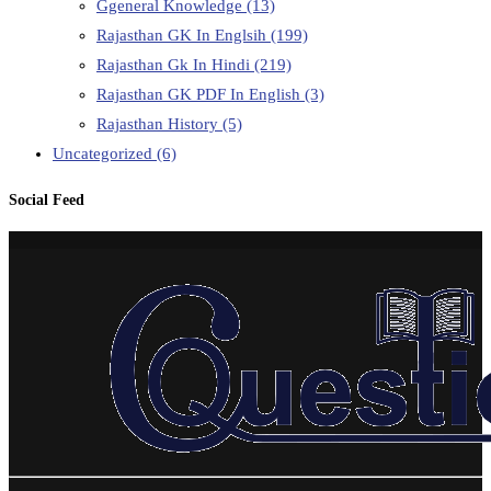
Ggeneral Knowledge
(13)
Rajasthan GK In Englsih
(199)
Rajasthan Gk In Hindi
(219)
Rajasthan GK PDF In English
(3)
Rajasthan History
(5)
Uncategorized
(6)
Social Feed