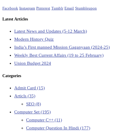
Facebook
Instagram
Pinterest
Tumblr
Email
Stumbleupon
Latest Articles
Latest News and Updates (5-12 March)
Modern History Quiz
India’s First manned Mission Gaganyaan (2024-25)
Weekly Best Current Affairs (19 to 25 February)
Union Budget 2024
Categories
Admit Card
(15)
Articls
(35)
SEO
(8)
Computer Set
(195)
Computer C++
(11)
Computer Question In Hindi
(177)