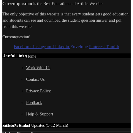
Currentquestion
is the Best Education and Article Website.
The only objective of this website is that every student gets good education
and students can see and download the student question answer and pdf
from this website.
Currentquestion!
Facebook
Instagram
Linkedin
Envelope
Pinterest
Tumblr
Useful Links
Home
Work With Us
Contact Us
Privacy Policy
Feedback
Help & Support
Edtior's Picks
Latest News and Updates (5-12 March)