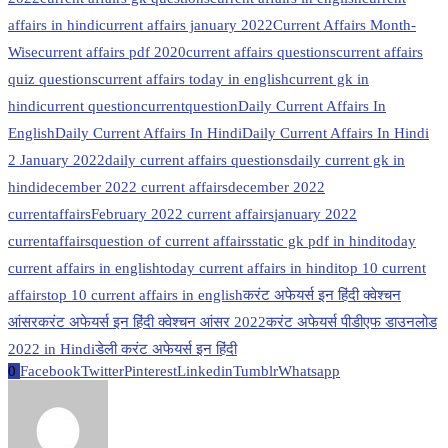
affairs in hindi
current affairs january 2022
Current Affairs Month-
Wise
current affairs pdf 2020
current affairs questions
current affairs
quiz questions
current affairs today in english
current gk in
hindi
current question
currentquestion
Daily Current Affairs In
English
Daily Current Affairs In Hindi
Daily Current Affairs In Hindi
2 January 2022
daily current affairs questions
daily current gk in
hindi
december 2022 current affairs
december 2022
currentaffairs
February 2022 current affairs
january 2022
currentaffairs
question of current affairs
static gk pdf in hindi
today
current affairs in english
today current affairs in hindi
top 10 current
affairs
top 10 current affairs in english
करंट अफेयर्स इन हिंदी क्वेश्चन
आंसर
करंट अफेयर्स इन हिंदी क्वेश्चन आंसर 2022
करंट अफेयर्स पीडीएफ डाउनलोड
2022 in Hindi
डेली करंट अफेयर्स इन हिंदी
0
Facebook
Twitter
Pinterest
Linkedin
Tumblr
Whatsapp