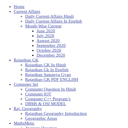
Home
Current Affairs
Daily Current Affairs Hindi
Daily Current Affairs In English
Month-Wise Current
June 2020
July 2020
August 2020
September 2020
October 2020
December 2020
Rajasthan GK
Rajasthan GK In Hindi
Rajasthan Gk In English
Rajasthan Samanya Gyan
Rajasthan GK PDF ENGLISH
Computer Set
Computer Question In Hindi
Computer IOT
Computer C++ Program’s
DBMS & OSI MODEL
Raj. Geography
Rajasthan Geography Introduction
Geographic Areas
MathsMetic