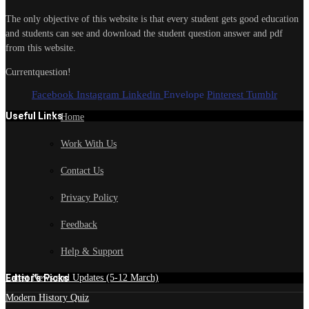
The only objective of this website is that every student gets good education
and students can see and download the student question answer and pdf
from this website.
Currentquestion!
Facebook
Instagram
Linkedin
Envelope
Pinterest
Tumblr
Useful Links
Home
Work With Us
Contact Us
Privacy Policy
Feedback
Help & Support
Edtior's Picks
Latest News and Updates (5-12 March)
Modern History Quiz