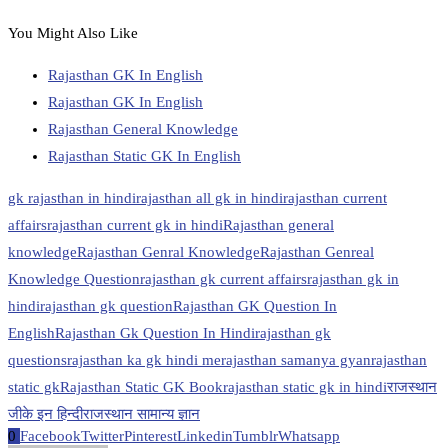
You Might Also Like
Rajasthan GK In English
Rajasthan GK In English
Rajasthan General Knowledge
Rajasthan Static GK In English
gk rajasthan in hindi
rajasthan all gk in hindi
rajasthan current
affairs
rajasthan current gk in hindi
Rajasthan general
knowledge
Rajasthan Genral Knowledge
Rajasthan Genreal
Knowledge Question
rajasthan gk current affairs
rajasthan gk in
hindi
rajasthan gk question
Rajasthan GK Question In
English
Rajasthan Gk Question In Hindi
rajasthan gk
questions
rajasthan ka gk hindi me
rajasthan samanya gyan
rajasthan
static gk
Rajasthan Static GK Book
rajasthan static gk in hindi
राजस्थान
जीके इन हिन्दी
राजस्थान सामान्य ज्ञान
0
Facebook
Twitter
Pinterest
Linkedin
Tumblr
Whatsapp