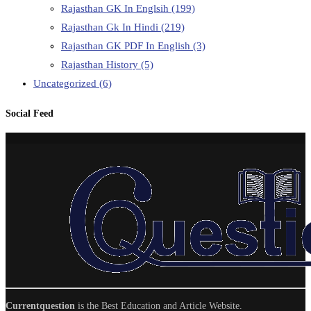
Rajasthan GK In Englsih
(199)
Rajasthan Gk In Hindi
(219)
Rajasthan GK PDF In English
(3)
Rajasthan History
(5)
Uncategorized
(6)
Social Feed
Currentquestion
is the Best Education and Article Website.