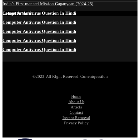
India’s First manned Mission Gaganyaan (2024-25)
Latest Articles
Computer Antivirus Question In Hindi
Computer Antivirus Question In Hindi
Computer Antivirus Question In Hindi
Computer Antivirus Question In Hindi
Computer Antivirus Question In Hindi
©2023. All Right Reserved. Currentquestion
Home
About Us
Articls
Contact
Instant Removal
Privacy Policy