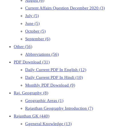
August
(6)
Current Affairs Question December 2020
(3)
July
(5)
June
(5)
October
(5)
September
(6)
Other
(56)
Abbreviations
(56)
PDF Download
(31)
Daily Current PDF In English
(12)
Daily Current PDF In Hindi
(10)
Monthly PDF Download
(9)
Raj. Geography
(8)
Geographic Areas
(1)
Rajasthan Geography Introduction
(7)
Rajasthan GK
(440)
Ggeneral Knowledge
(13)