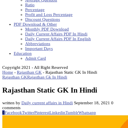
Average Question
Ratio
Percentage
Profit and Loss Percentage
Discount Questions
PDF Download & Other
Monthly PDF Download
Daily Current Affairs PDF In Hindi
Daily Current Affairs PDF In English
Abbreviations
Important Days
Education
Admit Card
Copyright 2021 - All Right Reserved
Home
-
Rajasthan GK
-
Rajasthan Static GK In Hindi
Rajasthan GK
Rajasthan Gk In Hindi
Rajasthan Static GK In Hindi
written by
Daily current affairs in Hindi
September 18, 2021
0
comments
0
Facebook
Twitter
Pinterest
Linkedin
Tumblr
Whatsapp