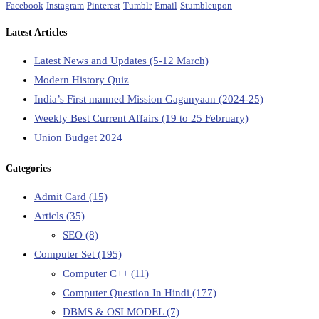
Facebook
Instagram
Pinterest
Tumblr
Email
Stumbleupon
Latest Articles
Latest News and Updates (5-12 March)
Modern History Quiz
India’s First manned Mission Gaganyaan (2024-25)
Weekly Best Current Affairs (19 to 25 February)
Union Budget 2024
Categories
Admit Card
(15)
Articls
(35)
SEO
(8)
Computer Set
(195)
Computer C++
(11)
Computer Question In Hindi
(177)
DBMS & OSI MODEL
(7)