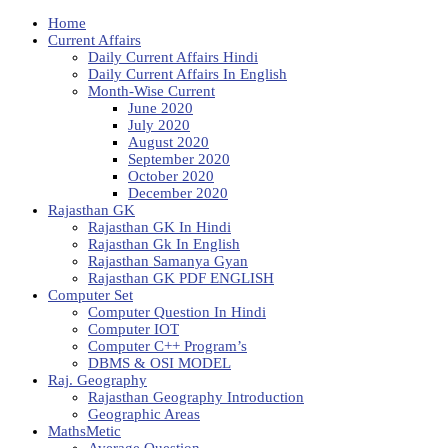
Home
Current Affairs
Daily Current Affairs Hindi
Daily Current Affairs In English
Month-Wise Current
June 2020
July 2020
August 2020
September 2020
October 2020
December 2020
Rajasthan GK
Rajasthan GK In Hindi
Rajasthan Gk In English
Rajasthan Samanya Gyan
Rajasthan GK PDF ENGLISH
Computer Set
Computer Question In Hindi
Computer IOT
Computer C++ Program’s
DBMS & OSI MODEL
Raj. Geography
Rajasthan Geography Introduction
Geographic Areas
MathsMetic