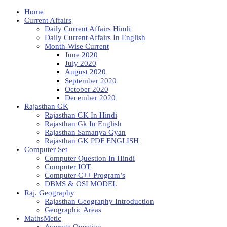
Home
Current Affairs
Daily Current Affairs Hindi
Daily Current Affairs In English
Month-Wise Current
June 2020
July 2020
August 2020
September 2020
October 2020
December 2020
Rajasthan GK
Rajasthan GK In Hindi
Rajasthan Gk In English
Rajasthan Samanya Gyan
Rajasthan GK PDF ENGLISH
Computer Set
Computer Question In Hindi
Computer IOT
Computer C++ Program’s
DBMS & OSI MODEL
Raj. Geography
Rajasthan Geography Introduction
Geographic Areas
MathsMetic