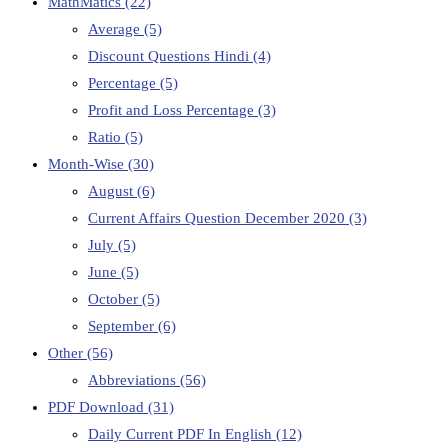
MathMatics
(22)
Average
(5)
Discount Questions Hindi
(4)
Percentage
(5)
Profit and Loss Percentage
(3)
Ratio
(5)
Month-Wise
(30)
August
(6)
Current Affairs Question December 2020
(3)
July
(5)
June
(5)
October
(5)
September
(6)
Other
(56)
Abbreviations
(56)
PDF Download
(31)
Daily Current PDF In English
(12)