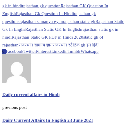
gk in hindi
rajasthan gk question
Rajasthan GK Question In
English
Rajasthan Gk Question In Hindi
rajasthan gk
questions
rajasthan samanya gyan
rajasthan static gk
Rajasthan Static
Gk In Englis
Rajasthan Static GK In English
rajasthan static gk in
hindi
Rajasthan Static GK PDF in Hindi 2020
static gk of
rajasthan
राजस्थान सामान्य ज्ञान
राजस्थान स्टैटिक gk इन हिंदी
0
Facebook
Twitter
Pinterest
Linkedin
Tumblr
Whatsapp
Daily current affairs in Hindi
previous post
Daily Current Affairs In English 23 June 2021