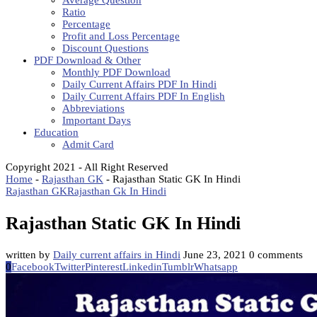
Average Question
Ratio
Percentage
Profit and Loss Percentage
Discount Questions
PDF Download & Other
Monthly PDF Download
Daily Current Affairs PDF In Hindi
Daily Current Affairs PDF In English
Abbreviations
Important Days
Education
Admit Card
Copyright 2021 - All Right Reserved
Home
-
Rajasthan GK
-
Rajasthan Static GK In Hindi
Rajasthan GK
Rajasthan Gk In Hindi
Rajasthan Static GK In Hindi
written by
Daily current affairs in Hindi
June 23, 2021
0 comments
0
Facebook
Twitter
Pinterest
Linkedin
Tumblr
Whatsapp