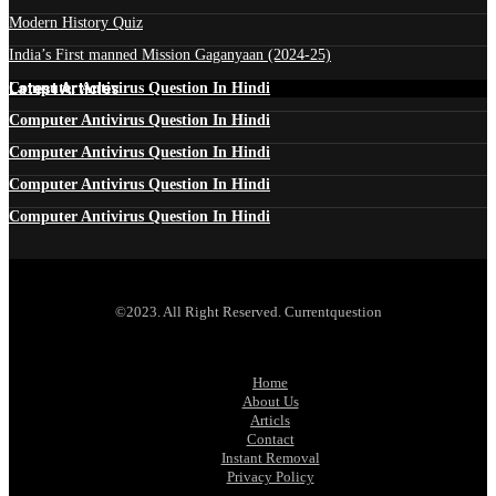
Modern History Quiz
India’s First manned Mission Gaganyaan (2024-25)
Latest Articles
Computer Antivirus Question In Hindi
Computer Antivirus Question In Hindi
Computer Antivirus Question In Hindi
Computer Antivirus Question In Hindi
Computer Antivirus Question In Hindi
©2023. All Right Reserved. Currentquestion
Home
About Us
Articls
Contact
Instant Removal
Privacy Policy