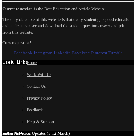
Currentquestion
is the Best Education and Article Website.
The only objective of this website is that every student gets good education
and students can see and download the student question answer and pdf
from this website.
Currentquestion!
Facebook
Instagram
Linkedin
Envelope
Pinterest
Tumblr
Useful Links
Home
Work With Us
Contact Us
Privacy Policy
Feedback
Help & Support
Edtior's Picks
Latest News and Updates (5-12 March)