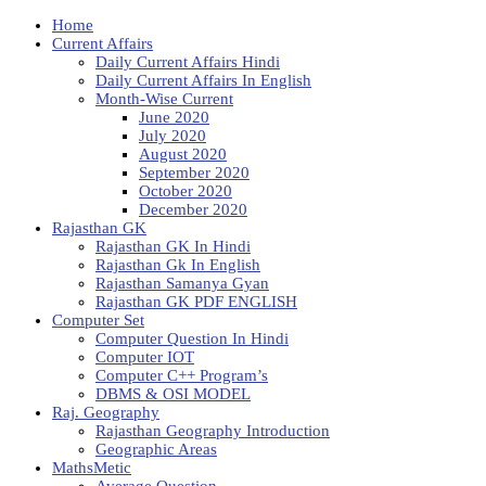
Home
Current Affairs
Daily Current Affairs Hindi
Daily Current Affairs In English
Month-Wise Current
June 2020
July 2020
August 2020
September 2020
October 2020
December 2020
Rajasthan GK
Rajasthan GK In Hindi
Rajasthan Gk In English
Rajasthan Samanya Gyan
Rajasthan GK PDF ENGLISH
Computer Set
Computer Question In Hindi
Computer IOT
Computer C++ Program’s
DBMS & OSI MODEL
Raj. Geography
Rajasthan Geography Introduction
Geographic Areas
MathsMetic