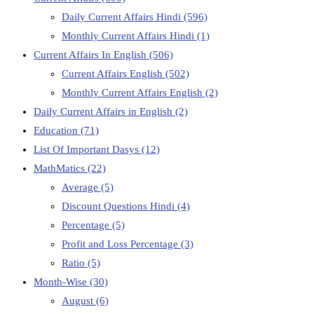
Daily Current Affairs Hindi
(596)
Monthly Current Affairs Hindi
(1)
Current Affairs In English
(506)
Current Affairs English
(502)
Monthly Current Affairs English
(2)
Daily Current Affairs in English
(2)
Education
(71)
List Of Important Dasys
(12)
MathMatics
(22)
Average
(5)
Discount Questions Hindi
(4)
Percentage
(5)
Profit and Loss Percentage
(3)
Ratio
(5)
Month-Wise
(30)
August
(6)