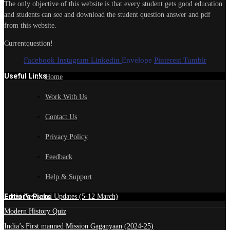
The only objective of this website is that every student gets good education
and students can see and download the student question answer and pdf
from this website.
Currentquestion!
Facebook
Instagram
Linkedin
Envelope
Pinterest
Tumblr
Useful Links
Home
Work With Us
Contact Us
Privacy Policy
Feedback
Help & Support
Edtior's Picks
Latest News and Updates (5-12 March)
Modern History Quiz
India’s First manned Mission Gaganyaan (2024-25)