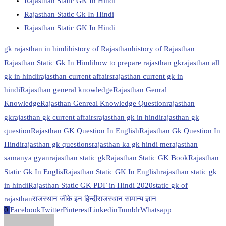
Rajasthan Static GK In Hindi
Rajasthan Static Gk In Hindi
Rajasthan Static GK In Hindi
gk rajasthan in hindi
history of Rajasthan
history of Rajasthan
Rajasthan Static Gk In Hindi
how to prepare rajasthan gk
rajasthan all
gk in hindi
rajasthan current affairs
rajasthan current gk in
hindi
Rajasthan general knowledge
Rajasthan Genral
Knowledge
Rajasthan Genreal Knowledge Question
rajasthan
gk
rajasthan gk current affairs
rajasthan gk in hindi
rajasthan gk
question
Rajasthan GK Question In English
Rajasthan Gk Question In
Hindi
rajasthan gk questions
rajasthan ka gk hindi me
rajasthan
samanya gyan
rajasthan static gk
Rajasthan Static GK Book
Rajasthan
Static Gk In Englis
Rajasthan Static GK In English
rajasthan static gk
in hindi
Rajasthan Static GK PDF in Hindi 2020
static gk of
rajasthan
राजस्थान जीके इन हिन्दी
राजस्थान सामान्य ज्ञान
0
Facebook
Twitter
Pinterest
Linkedin
Tumblr
Whatsapp