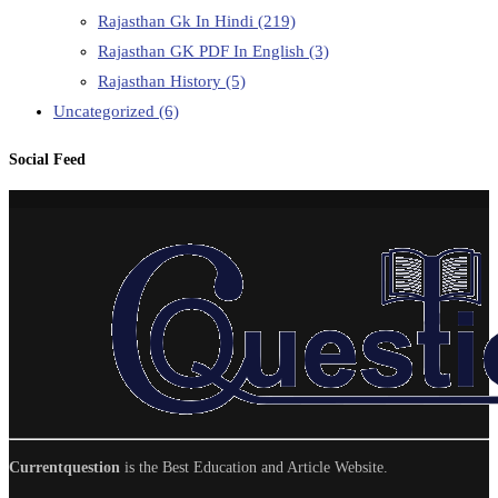
Rajasthan Gk In Hindi
(219)
Rajasthan GK PDF In English
(3)
Rajasthan History
(5)
Uncategorized
(6)
Social Feed
Currentquestion
is the Best Education and Article Website.