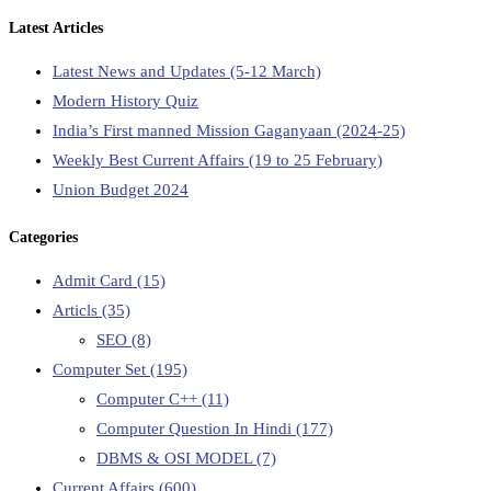
Latest Articles
Latest News and Updates (5-12 March)
Modern History Quiz
India’s First manned Mission Gaganyaan (2024-25)
Weekly Best Current Affairs (19 to 25 February)
Union Budget 2024
Categories
Admit Card
(15)
Articls
(35)
SEO
(8)
Computer Set
(195)
Computer C++
(11)
Computer Question In Hindi
(177)
DBMS & OSI MODEL
(7)
Current Affairs
(600)