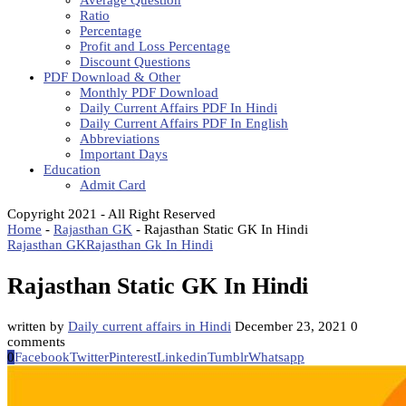
Average Question
Ratio
Percentage
Profit and Loss Percentage
Discount Questions
PDF Download & Other
Monthly PDF Download
Daily Current Affairs PDF In Hindi
Daily Current Affairs PDF In English
Abbreviations
Important Days
Education
Admit Card
Copyright 2021 - All Right Reserved
Home
-
Rajasthan GK
-
Rajasthan Static GK In Hindi
Rajasthan GK
Rajasthan Gk In Hindi
Rajasthan Static GK In Hindi
written by
Daily current affairs in Hindi
December 23, 2021
0
comments
0
Facebook
Twitter
Pinterest
Linkedin
Tumblr
Whatsapp