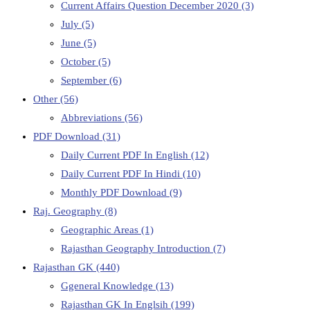
Current Affairs Question December 2020
(3)
July
(5)
June
(5)
October
(5)
September
(6)
Other
(56)
Abbreviations
(56)
PDF Download
(31)
Daily Current PDF In English
(12)
Daily Current PDF In Hindi
(10)
Monthly PDF Download
(9)
Raj. Geography
(8)
Geographic Areas
(1)
Rajasthan Geography Introduction
(7)
Rajasthan GK
(440)
Ggeneral Knowledge
(13)
Rajasthan GK In Englsih
(199)