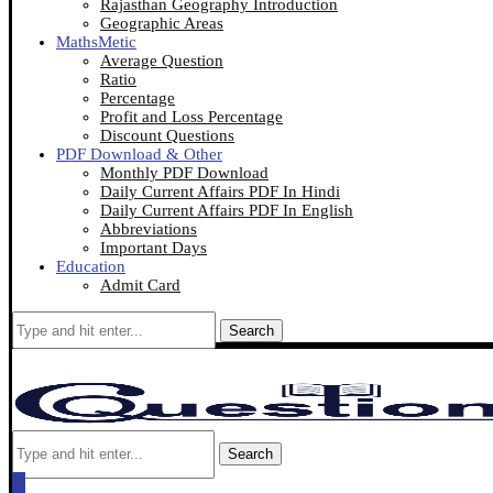
Rajasthan Geography Introduction
Geographic Areas
MathsMetic
Average Question
Ratio
Percentage
Profit and Loss Percentage
Discount Questions
PDF Download & Other
Monthly PDF Download
Daily Current Affairs PDF In Hindi
Daily Current Affairs PDF In English
Abbreviations
Important Days
Education
Admit Card
Search
Search