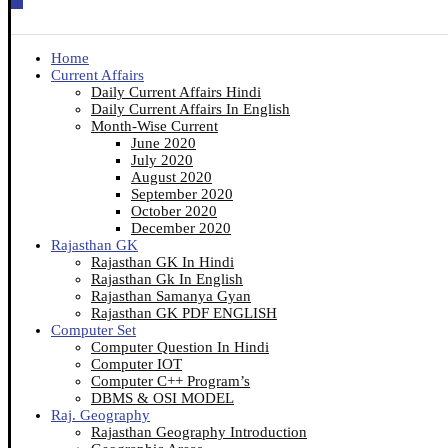
Home
Current Affairs
Daily Current Affairs Hindi
Daily Current Affairs In English
Month-Wise Current
June 2020
July 2020
August 2020
September 2020
October 2020
December 2020
Rajasthan GK
Rajasthan GK In Hindi
Rajasthan Gk In English
Rajasthan Samanya Gyan
Rajasthan GK PDF ENGLISH
Computer Set
Computer Question In Hindi
Computer IOT
Computer C++ Program’s
DBMS & OSI MODEL
Raj. Geography
Rajasthan Geography Introduction