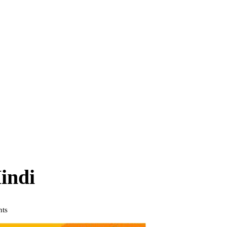
indi
ts