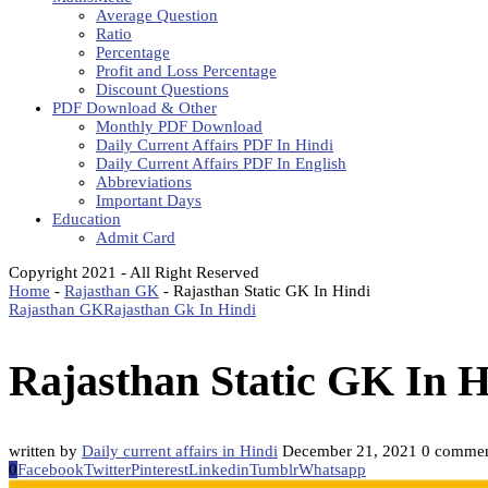
Average Question
Ratio
Percentage
Profit and Loss Percentage
Discount Questions
PDF Download & Other
Monthly PDF Download
Daily Current Affairs PDF In Hindi
Daily Current Affairs PDF In English
Abbreviations
Important Days
Education
Admit Card
Copyright 2021 - All Right Reserved
Home
-
Rajasthan GK
-
Rajasthan Static GK In Hindi
Rajasthan GK
Rajasthan Gk In Hindi
Rajasthan Static GK In H
written by
Daily current affairs in Hindi
December 21, 2021
0 commen
0
Facebook
Twitter
Pinterest
Linkedin
Tumblr
Whatsapp