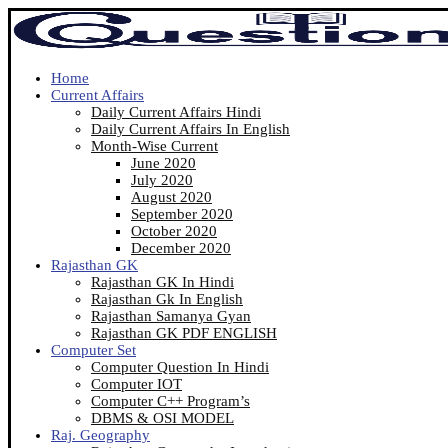
Home
Current Affairs
Daily Current Affairs Hindi
Daily Current Affairs In English
Month-Wise Current
June 2020
July 2020
August 2020
September 2020
October 2020
December 2020
Rajasthan GK
Rajasthan GK In Hindi
Rajasthan Gk In English
Rajasthan Samanya Gyan
Rajasthan GK PDF ENGLISH
Computer Set
Computer Question In Hindi
Computer IOT
Computer C++ Program’s
DBMS & OSI MODEL
Raj. Geography