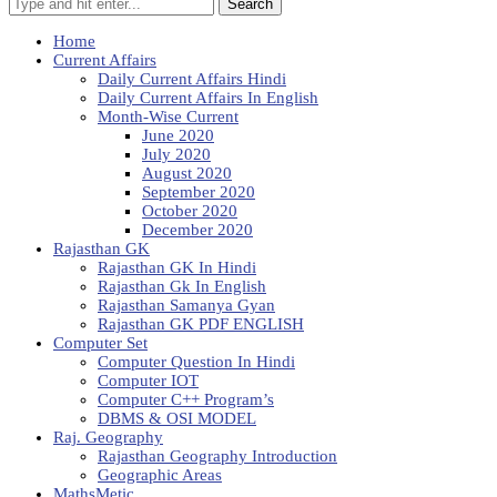
Search
Home
Current Affairs
Daily Current Affairs Hindi
Daily Current Affairs In English
Month-Wise Current
June 2020
July 2020
August 2020
September 2020
October 2020
December 2020
Rajasthan GK
Rajasthan GK In Hindi
Rajasthan Gk In English
Rajasthan Samanya Gyan
Rajasthan GK PDF ENGLISH
Computer Set
Computer Question In Hindi
Computer IOT
Computer C++ Program’s
DBMS & OSI MODEL
Raj. Geography
Rajasthan Geography Introduction
Geographic Areas
MathsMetic