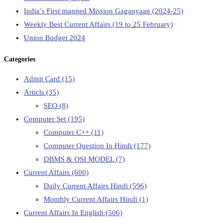
India’s First manned Mission Gaganyaan (2024-25)
Weekly Best Current Affairs (19 to 25 February)
Union Budget 2024
Categories
Admit Card
(15)
Articls
(35)
SEO
(8)
Computer Set
(195)
Computer C++
(11)
Computer Question In Hindi
(177)
DBMS & OSI MODEL
(7)
Current Affairs
(600)
Daily Current Affairs Hindi
(596)
Monthly Current Affairs Hindi
(1)
Current Affairs In English
(506)