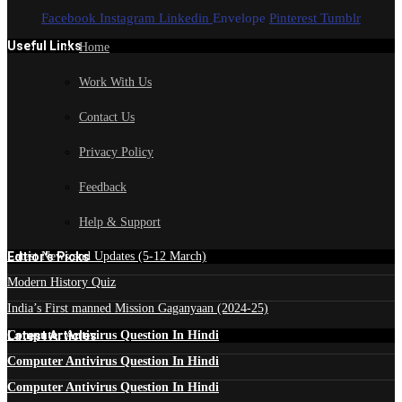
Facebook
Instagram
Linkedin
Envelope
Pinterest
Tumblr
Useful Links
Home
Work With Us
Contact Us
Privacy Policy
Feedback
Help & Support
Edtior's Picks
Latest News and Updates (5-12 March)
Modern History Quiz
India’s First manned Mission Gaganyaan (2024-25)
Latest Articles
Computer Antivirus Question In Hindi
Computer Antivirus Question In Hindi
Computer Antivirus Question In Hindi