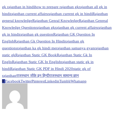
gk rajasthan in hindi
how to prepare rajasthan gk
rajasthan all gk in
hindi
rajasthan current affairs
rajasthan current gk in hindi
Rajasthan
general knowledge
Rajasthan Genral Knowledge
Rajasthan Genreal
Knowledge Question
rajasthan gk
rajasthan gk current affairs
rajasthan
gk in hindi
rajasthan gk question
Rajasthan GK Question In
English
Rajasthan Gk Question In Hindi
rajasthan gk
questions
rajasthan ka gk hindi me
rajasthan samanya gyan
rajasthan
static gk
Rajasthan Static GK Book
Rajasthan Static Gk In
Englis
Rajasthan Static GK In English
rajasthan static gk in
hindi
Rajasthan Static GK PDF in Hindi 2020
static gk of
rajasthan
राजस्थान जीके इन हिन्दी
राजस्थान सामान्य ज्ञान
0
Facebook
Twitter
Pinterest
Linkedin
Tumblr
Whatsapp