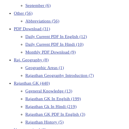
September
(6)
Other
(56)
Abbreviations
(56)
PDF Download
(31)
Daily Current PDF In English
(12)
Daily Current PDF In Hindi
(10)
Monthly PDF Download
(9)
Raj. Geography
(8)
Geographic Areas
(1)
Rajasthan Geography Introduction
(7)
Rajasthan GK
(440)
Ggeneral Knowledge
(13)
Rajasthan GK In Englsih
(199)
Rajasthan Gk In Hindi
(219)
Rajasthan GK PDF In English
(3)
Rajasthan History
(5)