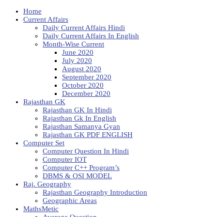
Home
Current Affairs
Daily Current Affairs Hindi
Daily Current Affairs In English
Month-Wise Current
June 2020
July 2020
August 2020
September 2020
October 2020
December 2020
Rajasthan GK
Rajasthan GK In Hindi
Rajasthan Gk In English
Rajasthan Samanya Gyan
Rajasthan GK PDF ENGLISH
Computer Set
Computer Question In Hindi
Computer IOT
Computer C++ Program’s
DBMS & OSI MODEL
Raj. Geography
Rajasthan Geography Introduction
Geographic Areas
MathsMetic