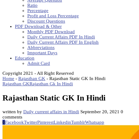
Average Question
Ratio
Percentage
Profit and Loss Percentage
Discount Questions
PDF Download & Other
Monthly PDF Download
Daily Current Affairs PDF In Hindi
Daily Current Affairs PDF In English
Abbreviations
Important Days
Education
Admit Card
Copyright 2021 - All Right Reserved
Home
-
Rajasthan GK
-
Rajasthan Static GK In Hindi
Rajasthan GK
Rajasthan Gk In Hindi
Rajasthan Static GK In Hindi
written by
Daily current affairs in Hindi
September 20, 2021
0
comments
0
Facebook
Twitter
Pinterest
Linkedin
Tumblr
Whatsapp