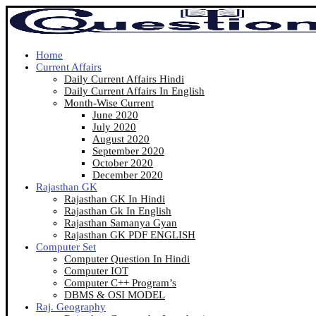
Home
Current Affairs
Daily Current Affairs Hindi
Daily Current Affairs In English
Month-Wise Current
June 2020
July 2020
August 2020
September 2020
October 2020
December 2020
Rajasthan GK
Rajasthan GK In Hindi
Rajasthan Gk In English
Rajasthan Samanya Gyan
Rajasthan GK PDF ENGLISH
Computer Set
Computer Question In Hindi
Computer IOT
Computer C++ Program’s
DBMS & OSI MODEL
Raj. Geography