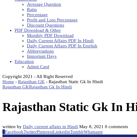
Average Question
Ratio
Percentage
Profit and Loss Percentage
Discount Questions
PDF Download & Other
Monthly PDF Download
Daily Current Affairs PDF In Hindi
Daily Current Affairs PDF In English
Abbreviations
Important Days
Education
Admit Card
Copyright 2021 - All Right Reserved
Home
-
Rajasthan GK
-
Rajasthan Static Gk In Hindi
Rajasthan GK
Rajasthan Gk In Hindi
Rajasthan Static Gk In H
written by
Daily current affairs in Hindi
May 8, 2021
0 comments
0
Facebook
Twitter
Pinterest
Linkedin
Tumblr
Whatsapp