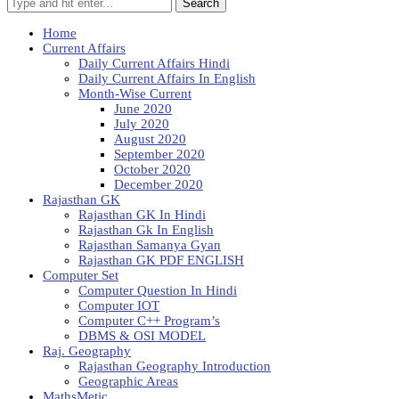
Search
Home
Current Affairs
Daily Current Affairs Hindi
Daily Current Affairs In English
Month-Wise Current
June 2020
July 2020
August 2020
September 2020
October 2020
December 2020
Rajasthan GK
Rajasthan GK In Hindi
Rajasthan Gk In English
Rajasthan Samanya Gyan
Rajasthan GK PDF ENGLISH
Computer Set
Computer Question In Hindi
Computer IOT
Computer C++ Program’s
DBMS & OSI MODEL
Raj. Geography
Rajasthan Geography Introduction
Geographic Areas
MathsMetic