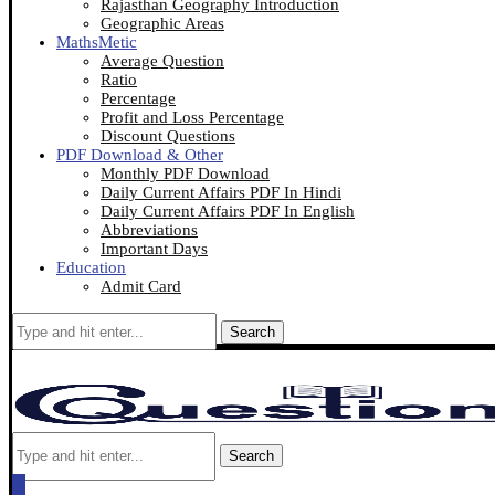
Rajasthan Geography Introduction
Geographic Areas
MathsMetic
Average Question
Ratio
Percentage
Profit and Loss Percentage
Discount Questions
PDF Download & Other
Monthly PDF Download
Daily Current Affairs PDF In Hindi
Daily Current Affairs PDF In English
Abbreviations
Important Days
Education
Admit Card
Search
Search