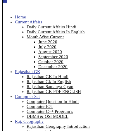
Home
Current Affairs
Daily Current Affairs Hindi
Daily Current Affairs In English
Month-Wise Current
June 2020
July 2020
August 2020
September 2020
October 2020
December 2020
Rajasthan GK
Rajasthan GK In Hindi
Rajasthan Gk In English
Rajasthan Samanya Gyan
Rajasthan GK PDF ENGLISH
Computer Set
Computer Question In Hindi
Computer IOT
Computer C++ Program’s
DBMS & OSI MODEL
Raj. Geography
Rajasthan Geography Introduction