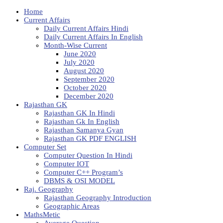
Home
Current Affairs
Daily Current Affairs Hindi
Daily Current Affairs In English
Month-Wise Current
June 2020
July 2020
August 2020
September 2020
October 2020
December 2020
Rajasthan GK
Rajasthan GK In Hindi
Rajasthan Gk In English
Rajasthan Samanya Gyan
Rajasthan GK PDF ENGLISH
Computer Set
Computer Question In Hindi
Computer IOT
Computer C++ Program’s
DBMS & OSI MODEL
Raj. Geography
Rajasthan Geography Introduction
Geographic Areas
MathsMetic