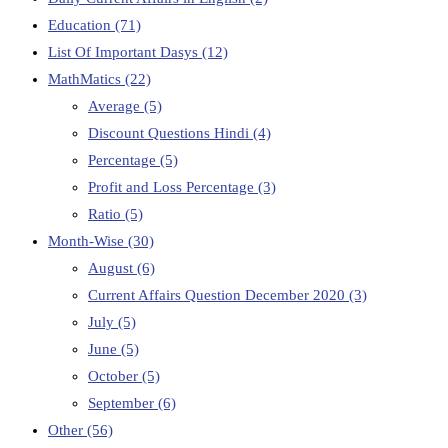
Education
(71)
List Of Important Dasys
(12)
MathMatics
(22)
Average
(5)
Discount Questions Hindi
(4)
Percentage
(5)
Profit and Loss Percentage
(3)
Ratio
(5)
Month-Wise
(30)
August
(6)
Current Affairs Question December 2020
(3)
July
(5)
June
(5)
October
(5)
September
(6)
Other
(56)