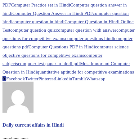
PDF
Computer Practice set in Hindi
Computer question answer in
hindi
Computer Question Answer in Hindi PDF
computer question
hindi
computer question in hindi
Computer Question in Hindi Online
Test
computer question quiz
computer question with answer
computer
questions for competitive exams
computer questions hindi
computer
questions pdf
Computer Questions PDF in Hindi
computer science
objective questions for competitive exams
computer
subjects
computer test paper in hindi pdf
Most important Computer
Question in Hindi
quantitative aptitude for competitive examinations
0
Facebook
Twitter
Pinterest
Linkedin
Tumblr
Whatsapp
Daily current affairs in Hindi
previous post