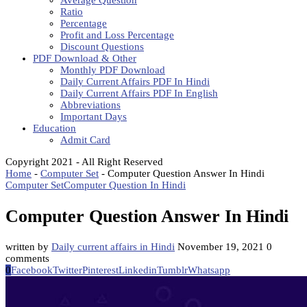
Average Question
Ratio
Percentage
Profit and Loss Percentage
Discount Questions
PDF Download & Other
Monthly PDF Download
Daily Current Affairs PDF In Hindi
Daily Current Affairs PDF In English
Abbreviations
Important Days
Education
Admit Card
Copyright 2021 - All Right Reserved
Home
-
Computer Set
-
Computer Question Answer In Hindi
Computer Set
Computer Question In Hindi
Computer Question Answer In Hindi
written by
Daily current affairs in Hindi
November 19, 2021
0
comments
0
Facebook
Twitter
Pinterest
Linkedin
Tumblr
Whatsapp