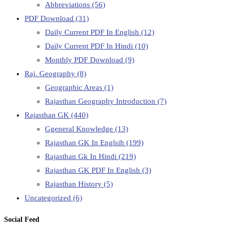
Abbreviations
(56)
PDF Download
(31)
Daily Current PDF In English
(12)
Daily Current PDF In Hindi
(10)
Monthly PDF Download
(9)
Raj. Geography
(8)
Geographic Areas
(1)
Rajasthan Geography Introduction
(7)
Rajasthan GK
(440)
Ggeneral Knowledge
(13)
Rajasthan GK In Englsih
(199)
Rajasthan Gk In Hindi
(219)
Rajasthan GK PDF In English
(3)
Rajasthan History
(5)
Uncategorized
(6)
Social Feed