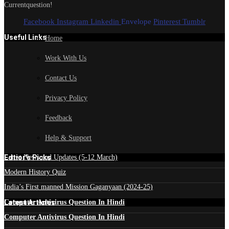
Currentquestion!
Facebook
Instagram
Linkedin
Envelope
Pinterest
Tumblr
Useful Links
Home
Work With Us
Contact Us
Privacy Policy
Feedback
Help & Support
Edtior's Picks
Latest News and Updates (5-12 March)
Modern History Quiz
India’s First manned Mission Gaganyaan (2024-25)
Latest Articles
Computer Antivirus Question In Hindi
Computer Antivirus Question In Hindi