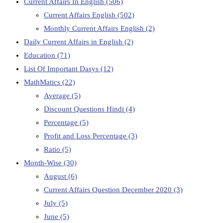
Current Affairs In English
(506)
Current Affairs English
(502)
Monthly Current Affairs English
(2)
Daily Current Affairs in English
(2)
Education
(71)
List Of Important Dasys
(12)
MathMatics
(22)
Average
(5)
Discount Questions Hindi
(4)
Percentage
(5)
Profit and Loss Percentage
(3)
Ratio
(5)
Month-Wise
(30)
August
(6)
Current Affairs Question December 2020
(3)
July
(5)
June
(5)