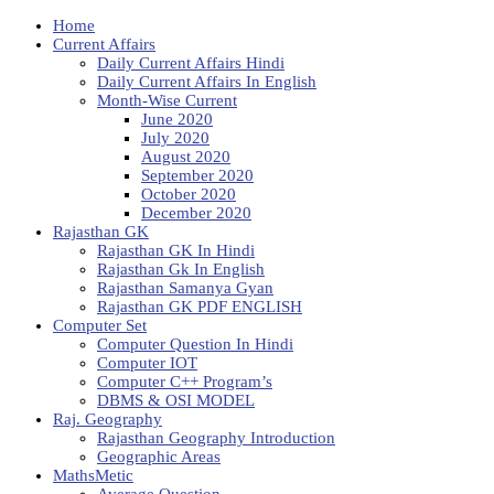
Home
Current Affairs
Daily Current Affairs Hindi
Daily Current Affairs In English
Month-Wise Current
June 2020
July 2020
August 2020
September 2020
October 2020
December 2020
Rajasthan GK
Rajasthan GK In Hindi
Rajasthan Gk In English
Rajasthan Samanya Gyan
Rajasthan GK PDF ENGLISH
Computer Set
Computer Question In Hindi
Computer IOT
Computer C++ Program’s
DBMS & OSI MODEL
Raj. Geography
Rajasthan Geography Introduction
Geographic Areas
MathsMetic