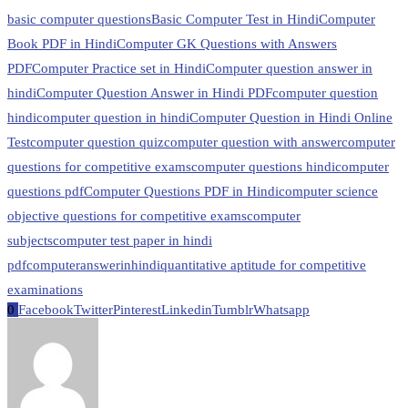
basic computer questions
Basic Computer Test in Hindi
Computer
Book PDF in Hindi
Computer GK Questions with Answers
PDF
Computer Practice set in Hindi
Computer question answer in
hindi
Computer Question Answer in Hindi PDF
computer question
hindi
computer question in hindi
Computer Question in Hindi Online
Test
computer question quiz
computer question with answer
computer
questions for competitive exams
computer questions hindi
computer
questions pdf
Computer Questions PDF in Hindi
computer science
objective questions for competitive exams
computer
subjects
computer test paper in hindi
pdf
computeranswerinhindi
quantitative aptitude for competitive
examinations
0
Facebook
Twitter
Pinterest
Linkedin
Tumblr
Whatsapp