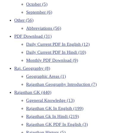
October
(5)
September
(6)
Other
(56)
Abbreviations
(56)
PDF Download
(31)
Daily Current PDF In English
(12)
Daily Current PDF In Hindi
(10)
Monthly PDF Download
(9)
Raj. Geography
(8)
Geographic Areas
(1)
Rajasthan Geography Introduction
(7)
Rajasthan GK
(440)
Ggeneral Knowledge
(13)
Rajasthan GK In Englsih
(199)
Rajasthan Gk In Hindi
(219)
Rajasthan GK PDF In English
(3)
Rajasthan History
(5)