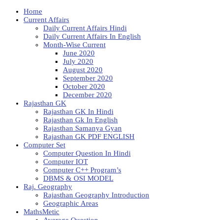
Home
Current Affairs
Daily Current Affairs Hindi
Daily Current Affairs In English
Month-Wise Current
June 2020
July 2020
August 2020
September 2020
October 2020
December 2020
Rajasthan GK
Rajasthan GK In Hindi
Rajasthan Gk In English
Rajasthan Samanya Gyan
Rajasthan GK PDF ENGLISH
Computer Set
Computer Question In Hindi
Computer IOT
Computer C++ Program’s
DBMS & OSI MODEL
Raj. Geography
Rajasthan Geography Introduction
Geographic Areas
MathsMetic