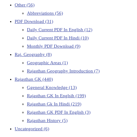
Other
(56)
Abbreviations
(56)
PDF Download
(31)
Daily Current PDF In English
(12)
Daily Current PDF In Hindi
(10)
Monthly PDF Download
(9)
Raj. Geography
(8)
Geographic Areas
(1)
Rajasthan Geography Introduction
(7)
Rajasthan GK
(440)
Ggeneral Knowledge
(13)
Rajasthan GK In Englsih
(199)
Rajasthan Gk In Hindi
(219)
Rajasthan GK PDF In English
(3)
Rajasthan History
(5)
Uncategorized
(6)