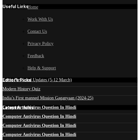
Useful Links
Home
Work With Us
Contact Us
Privacy Policy
Feedback
Help & Support
Edtior's Picks
Latest News and Updates (5-12 March)
Modern History Quiz
India’s First manned Mission Gaganyaan (2024-25)
Latest Articles
Computer Antivirus Question In Hindi
Computer Antivirus Question In Hindi
Computer Antivirus Question In Hindi
Computer Antivirus Question In Hindi