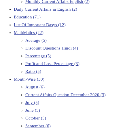
Monthly Current Affairs English
(2)
Daily Current Affairs in English
(2)
Education
(71)
List Of Important Dasys
(12)
MathMatics
(22)
Average
(5)
Discount Questions Hindi
(4)
Percentage
(5)
Profit and Loss Percentage
(3)
Ratio
(5)
Month-Wise
(30)
August
(6)
Current Affairs Question December 2020
(3)
July
(5)
June
(5)
October
(5)
September
(6)