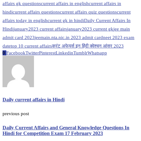
affairs gk questions
current affairs in english
current affairs in
hindi
current affairs questions
current affairs quiz questions
current
affairs today in english
current gk in hindi
Daily Current Affairs In
Hindi
january2023 current affairs
january2023 current gk
jee main
admit card 2023
jeemain.nta.nic.in 2023 admit card
neet 2023 exam
date
top 10 current affairs
करंट अफेयर्स इन हिंदी क्वेश्चन आंसर 2023
0
Facebook
Twitter
Pinterest
Linkedin
Tumblr
Whatsapp
Daily current affairs in Hindi
previous post
Daily Current Affairs and General Knowledge Questions In
Hindi for Competition Exam 17 February 2023