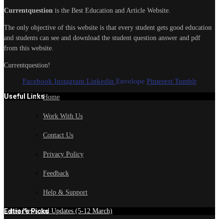
Currentquestion
is the Best Education and Article Website.
The only objective of this website is that every student gets good education
and students can see and download the student question answer and pdf
from this website.
Currentquestion!
Facebook
Instagram
Linkedin
Envelope
Pinterest
Tumblr
Useful Links
Home
Work With Us
Contact Us
Privacy Policy
Feedback
Help & Support
Edtior's Picks
Latest News and Updates (5-12 March)