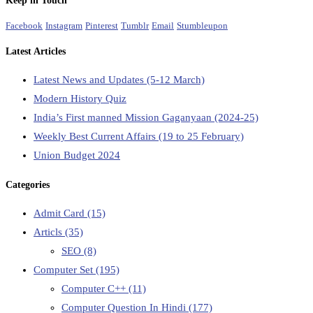
Keep in Touch
Facebook
Instagram
Pinterest
Tumblr
Email
Stumbleupon
Latest Articles
Latest News and Updates (5-12 March)
Modern History Quiz
India’s First manned Mission Gaganyaan (2024-25)
Weekly Best Current Affairs (19 to 25 February)
Union Budget 2024
Categories
Admit Card
(15)
Articls
(35)
SEO
(8)
Computer Set
(195)
Computer C++
(11)
Computer Question In Hindi
(177)