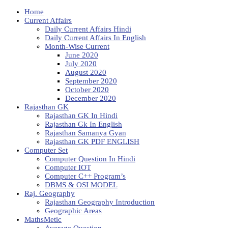
Home
Current Affairs
Daily Current Affairs Hindi
Daily Current Affairs In English
Month-Wise Current
June 2020
July 2020
August 2020
September 2020
October 2020
December 2020
Rajasthan GK
Rajasthan GK In Hindi
Rajasthan Gk In English
Rajasthan Samanya Gyan
Rajasthan GK PDF ENGLISH
Computer Set
Computer Question In Hindi
Computer IOT
Computer C++ Program’s
DBMS & OSI MODEL
Raj. Geography
Rajasthan Geography Introduction
Geographic Areas
MathsMetic