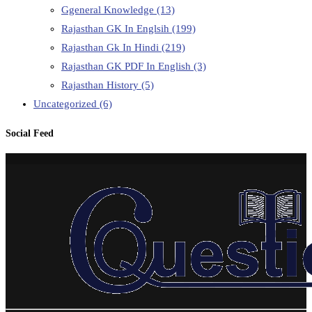
Ggeneral Knowledge
(13)
Rajasthan GK In Englsih
(199)
Rajasthan Gk In Hindi
(219)
Rajasthan GK PDF In English
(3)
Rajasthan History
(5)
Uncategorized
(6)
Social Feed