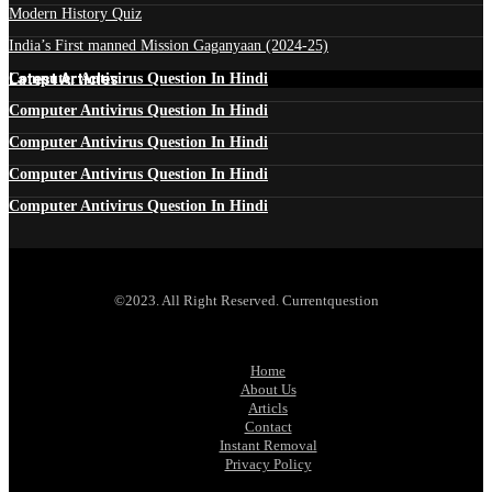
Modern History Quiz
India’s First manned Mission Gaganyaan (2024-25)
Latest Articles
Computer Antivirus Question In Hindi
Computer Antivirus Question In Hindi
Computer Antivirus Question In Hindi
Computer Antivirus Question In Hindi
Computer Antivirus Question In Hindi
©2023. All Right Reserved. Currentquestion
Home
About Us
Articls
Contact
Instant Removal
Privacy Policy