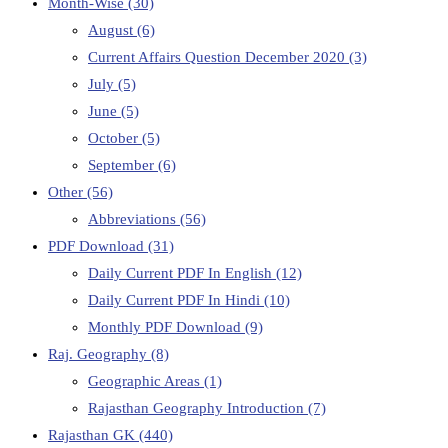
Month-Wise
(30)
August
(6)
Current Affairs Question December 2020
(3)
July
(5)
June
(5)
October
(5)
September
(6)
Other
(56)
Abbreviations
(56)
PDF Download
(31)
Daily Current PDF In English
(12)
Daily Current PDF In Hindi
(10)
Monthly PDF Download
(9)
Raj. Geography
(8)
Geographic Areas
(1)
Rajasthan Geography Introduction
(7)
Rajasthan GK
(440)