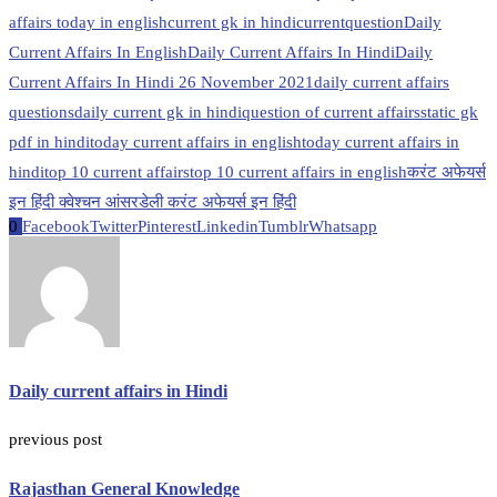
affairs today in english
current gk in hindi
currentquestion
Daily
Current Affairs In English
Daily Current Affairs In Hindi
Daily
Current Affairs In Hindi 26 November 2021
daily current affairs
questions
daily current gk in hindi
question of current affairs
static gk
pdf in hindi
today current affairs in english
today current affairs in
hindi
top 10 current affairs
top 10 current affairs in english
करंट अफेयर्स
इन हिंदी क्वेश्चन आंसर
डेली करंट अफेयर्स इन हिंदी
0
Facebook
Twitter
Pinterest
Linkedin
Tumblr
Whatsapp
Daily current affairs in Hindi
previous post
Rajasthan General Knowledge