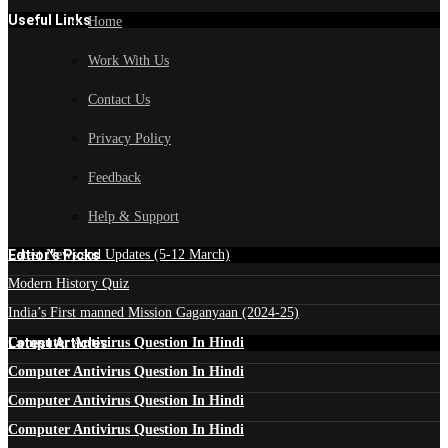
Useful Links
Home
Work With Us
Contact Us
Privacy Policy
Feedback
Help & Support
Edtior's Picks
Latest News and Updates (5-12 March)
Modern History Quiz
India’s First manned Mission Gaganyaan (2024-25)
Latest Articles
Computer Antivirus Question In Hindi
Computer Antivirus Question In Hindi
Computer Antivirus Question In Hindi
Computer Antivirus Question In Hindi