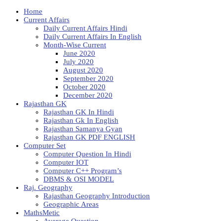
Home
Current Affairs
Daily Current Affairs Hindi
Daily Current Affairs In English
Month-Wise Current
June 2020
July 2020
August 2020
September 2020
October 2020
December 2020
Rajasthan GK
Rajasthan GK In Hindi
Rajasthan Gk In English
Rajasthan Samanya Gyan
Rajasthan GK PDF ENGLISH
Computer Set
Computer Question In Hindi
Computer IOT
Computer C++ Program’s
DBMS & OSI MODEL
Raj. Geography
Rajasthan Geography Introduction
Geographic Areas
MathsMetic