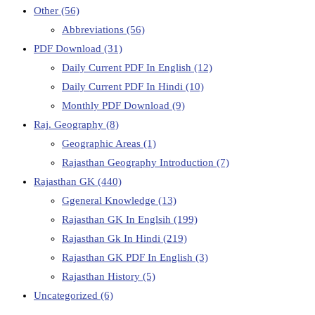
Other
(56)
Abbreviations
(56)
PDF Download
(31)
Daily Current PDF In English
(12)
Daily Current PDF In Hindi
(10)
Monthly PDF Download
(9)
Raj. Geography
(8)
Geographic Areas
(1)
Rajasthan Geography Introduction
(7)
Rajasthan GK
(440)
Ggeneral Knowledge
(13)
Rajasthan GK In Englsih
(199)
Rajasthan Gk In Hindi
(219)
Rajasthan GK PDF In English
(3)
Rajasthan History
(5)
Uncategorized
(6)