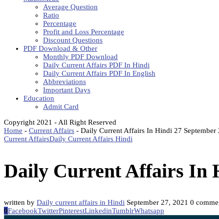
Average Question
Ratio
Percentage
Profit and Loss Percentage
Discount Questions
PDF Download & Other
Monthly PDF Download
Daily Current Affairs PDF In Hindi
Daily Current Affairs PDF In English
Abbreviations
Important Days
Education
Admit Card
Copyright 2021 - All Right Reserved
Home
-
Current Affairs
-
Daily Current Affairs In Hindi 27 September
Current Affairs
Daily Current Affairs Hindi
Daily Current Affairs In
written by
Daily current affairs in Hindi
September 27, 2021
0 comme
0
Facebook
Twitter
Pinterest
Linkedin
Tumblr
Whatsapp