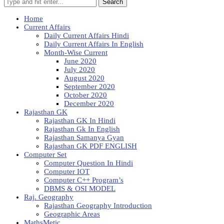
Search
Home
Current Affairs
Daily Current Affairs Hindi
Daily Current Affairs In English
Month-Wise Current
June 2020
July 2020
August 2020
September 2020
October 2020
December 2020
Rajasthan GK
Rajasthan GK In Hindi
Rajasthan Gk In English
Rajasthan Samanya Gyan
Rajasthan GK PDF ENGLISH
Computer Set
Computer Question In Hindi
Computer IOT
Computer C++ Program’s
DBMS & OSI MODEL
Raj. Geography
Rajasthan Geography Introduction
Geographic Areas
MathsMetic