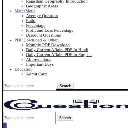
Rajasthan Geography Introduction
Geographic Areas
MathsMetic
Average Question
Ratio
Percentage
Profit and Loss Percentage
Discount Questions
PDF Download & Other
Monthly PDF Download
Daily Current Affairs PDF In Hindi
Daily Current Affairs PDF In English
Abbreviations
Important Days
Education
Admit Card
Search
Search