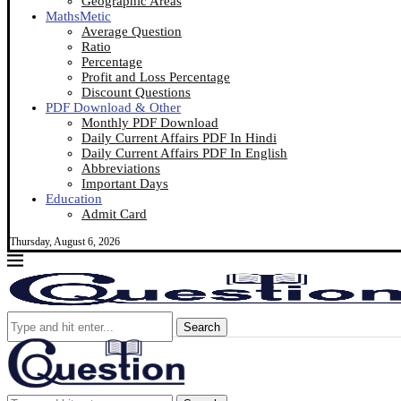
Geographic Areas
MathsMetic
Average Question
Ratio
Percentage
Profit and Loss Percentage
Discount Questions
PDF Download & Other
Monthly PDF Download
Daily Current Affairs PDF In Hindi
Daily Current Affairs PDF In English
Abbreviations
Important Days
Education
Admit Card
Thursday, August 6, 2026
Search