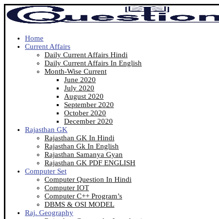
Home
Current Affairs
Daily Current Affairs Hindi
Daily Current Affairs In English
Month-Wise Current
June 2020
July 2020
August 2020
September 2020
October 2020
December 2020
Rajasthan GK
Rajasthan GK In Hindi
Rajasthan Gk In English
Rajasthan Samanya Gyan
Rajasthan GK PDF ENGLISH
Computer Set
Computer Question In Hindi
Computer IOT
Computer C++ Program’s
DBMS & OSI MODEL
Raj. Geography