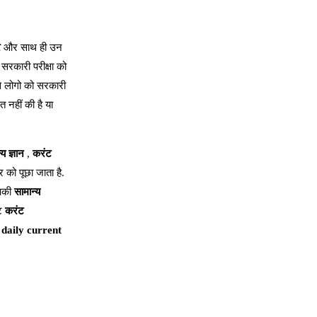
र
और साथ ही उन
ो सरकारी परीक्षा को
े लोगो को सरकारी
 नहीं की है या
्य ज्ञान
,
करंट
र को पूछा जाता है.
आपकी
सामान्य
ंट
करंट
,
daily current