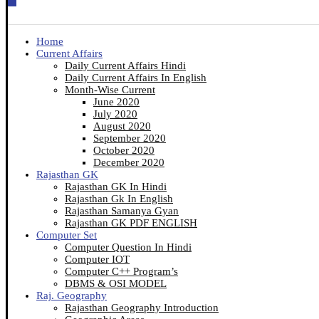
Home
Current Affairs
Daily Current Affairs Hindi
Daily Current Affairs In English
Month-Wise Current
June 2020
July 2020
August 2020
September 2020
October 2020
December 2020
Rajasthan GK
Rajasthan GK In Hindi
Rajasthan Gk In English
Rajasthan Samanya Gyan
Rajasthan GK PDF ENGLISH
Computer Set
Computer Question In Hindi
Computer IOT
Computer C++ Program’s
DBMS & OSI MODEL
Raj. Geography
Rajasthan Geography Introduction