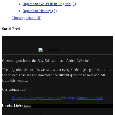
Rajasthan GK PDF In English
(3)
Rajasthan History
(5)
Uncategorized
(6)
Social Feed
Currentquestion
is the Best Education and Article Website.
The only objective of this website is that every student gets good education
and students can see and download the student question answer and pdf
from this website.
Currentquestion!
Facebook
Instagram
Linkedin
Envelope
Pinterest
Tumblr
Useful Links
Home