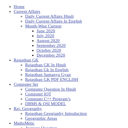
Home
Current Affairs
Daily Current Affairs Hindi
Daily Current Affairs In English
Month-Wise Current
June 2020
July 2020
August 2020
September 2020
October 2020
December 2020
Rajasthan GK
Rajasthan GK In Hindi
Rajasthan Gk In English
Rajasthan Samanya Gyan
Rajasthan GK PDF ENGLISH
Computer Set
Computer Question In Hindi
Computer IOT
Computer C++ Program’s
DBMS & OSI MODEL
Raj. Geography
Rajasthan Geography Introduction
Geographic Areas
MathsMetic