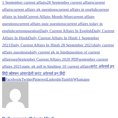
1 September current affairs
28 September current affairs
current
affairs
current affairs gk questions
current affairs in english
current
affairs in hindi
Current Affairs Month-Wise
current affairs
questions
current affairs quiz questions
current affairs today in
english
currentquestion
Daily Current Affairs In English
Daily Current
Affairs In Hindi
Daily Current Affairs In Hindi 1 September
2021
Daily Current Affairs In Hindi 28 September 2021
daily current
affairs questions
daily current gk in hindi
question of current
affairs
sep
September Current Affairs 2020 PDF
september current
affairs 2021
static gk pdf in hindi
top 10 current affairs
करंट अफेयर्स इन
हिंदी क्वेश्चन आंसर
डेली करंट अफेयर्स इन हिंदी
0
Facebook
Twitter
Pinterest
Linkedin
Tumblr
Whatsapp