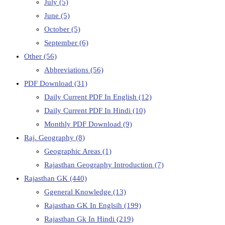
July
(5)
June
(5)
October
(5)
September
(6)
Other
(56)
Abbreviations
(56)
PDF Download
(31)
Daily Current PDF In English
(12)
Daily Current PDF In Hindi
(10)
Monthly PDF Download
(9)
Raj. Geography
(8)
Geographic Areas
(1)
Rajasthan Geography Introduction
(7)
Rajasthan GK
(440)
Ggeneral Knowledge
(13)
Rajasthan GK In Englsih
(199)
Rajasthan Gk In Hindi
(219)