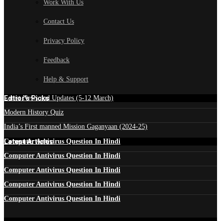
Work With Us
Contact Us
Privacy Policy
Feedback
Help & Support
Edtior's Picks
Latest News and Updates (5-12 March)
Modern History Quiz
India’s First manned Mission Gaganyaan (2024-25)
Latest Articles
Computer Antivirus Question In Hindi
Computer Antivirus Question In Hindi
Computer Antivirus Question In Hindi
Computer Antivirus Question In Hindi
Computer Antivirus Question In Hindi