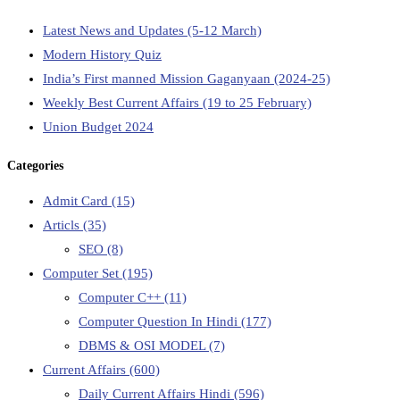
Latest News and Updates (5-12 March)
Modern History Quiz
India’s First manned Mission Gaganyaan (2024-25)
Weekly Best Current Affairs (19 to 25 February)
Union Budget 2024
Categories
Admit Card
(15)
Articls
(35)
SEO
(8)
Computer Set
(195)
Computer C++
(11)
Computer Question In Hindi
(177)
DBMS & OSI MODEL
(7)
Current Affairs
(600)
Daily Current Affairs Hindi
(596)