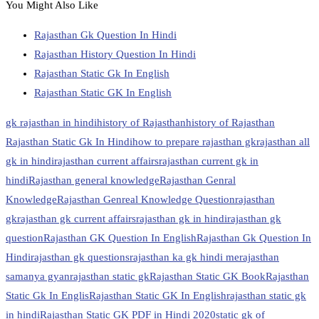
You Might Also Like
Rajasthan Gk Question In Hindi
Rajasthan History Question In Hindi
Rajasthan Static Gk In English
Rajasthan Static GK In English
gk rajasthan in hindi
history of Rajasthan
history of Rajasthan
Rajasthan Static Gk In Hindi
how to prepare rajasthan gk
rajasthan all
gk in hindi
rajasthan current affairs
rajasthan current gk in
hindi
Rajasthan general knowledge
Rajasthan Genral
Knowledge
Rajasthan Genreal Knowledge Question
rajasthan
gk
rajasthan gk current affairs
rajasthan gk in hindi
rajasthan gk
question
Rajasthan GK Question In English
Rajasthan Gk Question In
Hindi
rajasthan gk questions
rajasthan ka gk hindi me
rajasthan
samanya gyan
rajasthan static gk
Rajasthan Static GK Book
Rajasthan
Static Gk In Englis
Rajasthan Static GK In English
rajasthan static gk
in hindi
Rajasthan Static GK PDF in Hindi 2020
static gk of