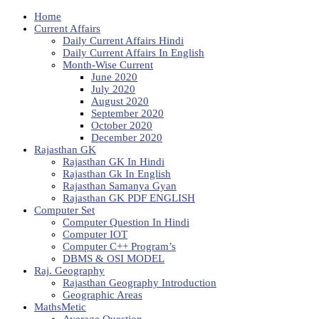
Home
Current Affairs
Daily Current Affairs Hindi
Daily Current Affairs In English
Month-Wise Current
June 2020
July 2020
August 2020
September 2020
October 2020
December 2020
Rajasthan GK
Rajasthan GK In Hindi
Rajasthan Gk In English
Rajasthan Samanya Gyan
Rajasthan GK PDF ENGLISH
Computer Set
Computer Question In Hindi
Computer IOT
Computer C++ Program’s
DBMS & OSI MODEL
Raj. Geography
Rajasthan Geography Introduction
Geographic Areas
MathsMetic