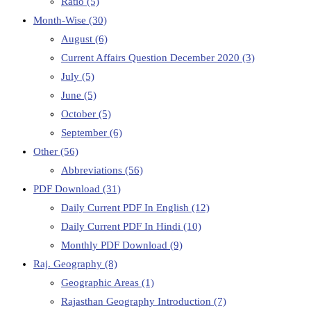
Ratio
(5)
Month-Wise
(30)
August
(6)
Current Affairs Question December 2020
(3)
July
(5)
June
(5)
October
(5)
September
(6)
Other
(56)
Abbreviations
(56)
PDF Download
(31)
Daily Current PDF In English
(12)
Daily Current PDF In Hindi
(10)
Monthly PDF Download
(9)
Raj. Geography
(8)
Geographic Areas
(1)
Rajasthan Geography Introduction
(7)