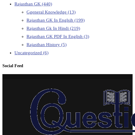
Rajasthan GK
(440)
Ggeneral Knowledge
(13)
Rajasthan GK In Englsih
(199)
Rajasthan Gk In Hindi
(219)
Rajasthan GK PDF In English
(3)
Rajasthan History
(5)
Uncategorized
(6)
Social Feed