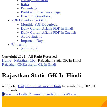
Average Question
Ratio
Percentage
Profit and Loss Percentage
Discount Questions
PDF Download & Other
Monthly PDF Download
Daily Current Affairs PDF In Hindi
Daily Current Affairs PDF In English
Abbreviations
Important Days
Education
Admit Card
Copyright 2021 - All Right Reserved
Home
-
Rajasthan GK
-
Rajasthan Static GK In Hindi
Rajasthan GK
Rajasthan Gk In Hindi
Rajasthan Static GK In Hindi
written by
Daily current affairs in Hindi
November 27, 2021
0
comments
0
Facebook
Twitter
Pinterest
Linkedin
Tumblr
Whatsapp