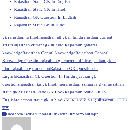
Rajasthan Static GK In English
Rajasthan Static GK In Hindi
Rajasthan GK Question In English
Rajasthan Static Gk In Hindi
gk rajasthan in hindi
rajasthan all gk in hindi
rajasthan current
affairs
rajasthan current gk in hindi
Rajasthan general
knowledge
Rajasthan Genral Knowledge
Rajasthan Genreal
Knowledge Question
rajasthan gk current affairs
rajasthan gk in
hindi
rajasthan gk question
Rajasthan GK Question In
English
Rajasthan Gk Question In Hindi
rajasthan gk
questions
rajasthan ka gk hindi me
rajasthan samanya gyan
rajasthan
static gk
Rajasthan Static GK Book
Rajasthan Static GK In
English
rajasthan static gk in hindi
राजस्थान जीके इन हिन्दी
राजस्थान सामान्य
ज्ञान
0
Facebook
Twitter
Pinterest
Linkedin
Tumblr
Whatsapp