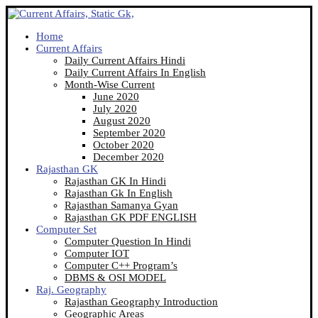
Home
Current Affairs
Daily Current Affairs Hindi
Daily Current Affairs In English
Month-Wise Current
June 2020
July 2020
August 2020
September 2020
October 2020
December 2020
Rajasthan GK
Rajasthan GK In Hindi
Rajasthan Gk In English
Rajasthan Samanya Gyan
Rajasthan GK PDF ENGLISH
Computer Set
Computer Question In Hindi
Computer IOT
Computer C++ Program’s
DBMS & OSI MODEL
Raj. Geography
Rajasthan Geography Introduction
Geographic Areas