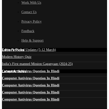
Work With Us
Contact Us
Privacy Policy
Feedback
Help & Support
Edtior's Picks
Latest News and Updates (5-12 March)
Modern History Quiz
India’s First manned Mission Gaganyaan (2024-25)
Latest Articles
Computer Antivirus Question In Hindi
Computer Antivirus Question In Hindi
Computer Antivirus Question In Hindi
Computer Antivirus Question In Hindi
Computer Antivirus Question In Hindi