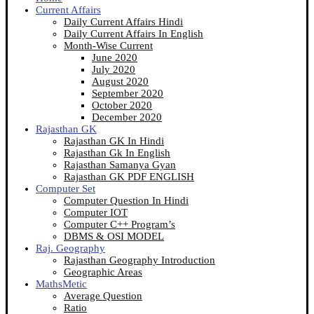
Current Affairs
Daily Current Affairs Hindi
Daily Current Affairs In English
Month-Wise Current
June 2020
July 2020
August 2020
September 2020
October 2020
December 2020
Rajasthan GK
Rajasthan GK In Hindi
Rajasthan Gk In English
Rajasthan Samanya Gyan
Rajasthan GK PDF ENGLISH
Computer Set
Computer Question In Hindi
Computer IOT
Computer C++ Program’s
DBMS & OSI MODEL
Raj. Geography
Rajasthan Geography Introduction
Geographic Areas
MathsMetic
Average Question
Ratio