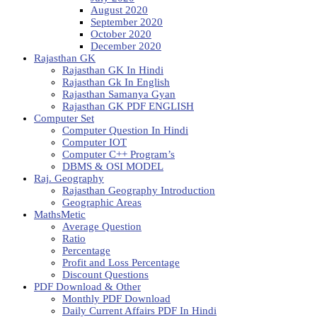
August 2020
September 2020
October 2020
December 2020
Rajasthan GK
Rajasthan GK In Hindi
Rajasthan Gk In English
Rajasthan Samanya Gyan
Rajasthan GK PDF ENGLISH
Computer Set
Computer Question In Hindi
Computer IOT
Computer C++ Program’s
DBMS & OSI MODEL
Raj. Geography
Rajasthan Geography Introduction
Geographic Areas
MathsMetic
Average Question
Ratio
Percentage
Profit and Loss Percentage
Discount Questions
PDF Download & Other
Monthly PDF Download
Daily Current Affairs PDF In Hindi