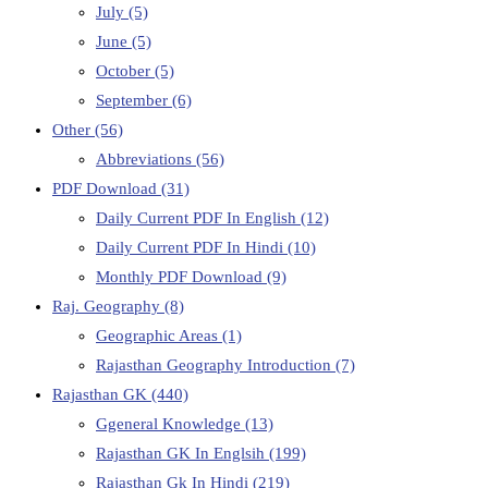
July
(5)
June
(5)
October
(5)
September
(6)
Other
(56)
Abbreviations
(56)
PDF Download
(31)
Daily Current PDF In English
(12)
Daily Current PDF In Hindi
(10)
Monthly PDF Download
(9)
Raj. Geography
(8)
Geographic Areas
(1)
Rajasthan Geography Introduction
(7)
Rajasthan GK
(440)
Ggeneral Knowledge
(13)
Rajasthan GK In Englsih
(199)
Rajasthan Gk In Hindi
(219)