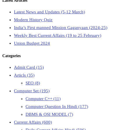
Latest Articles
Latest News and Updates (5-12 March)
Modern History Quiz
India’s First manned Mission Gaganyaan (2024-25)
Weekly Best Current Affairs (19 to 25 February)
Union Budget 2024
Categories
Admit Card
(15)
Articls
(35)
SEO
(8)
Computer Set
(195)
Computer C++
(11)
Computer Question In Hindi
(177)
DBMS & OSI MODEL
(7)
Current Affairs
(600)