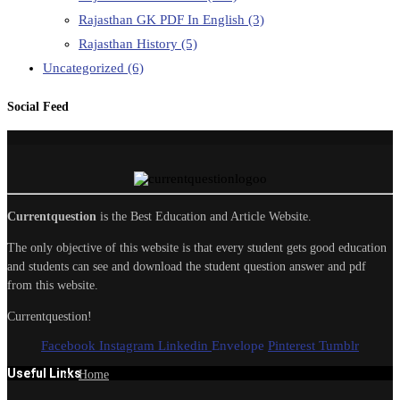
Rajasthan GK PDF In English
(3)
Rajasthan History
(5)
Uncategorized
(6)
Social Feed
Currentquestion
is the Best Education and Article Website.
The only objective of this website is that every student gets good education
and students can see and download the student question answer and pdf
from this website.
Currentquestion!
Facebook
Instagram
Linkedin
Envelope
Pinterest
Tumblr
Useful Links
Home