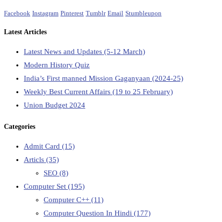
Facebook
Instagram
Pinterest
Tumblr
Email
Stumbleupon
Latest Articles
Latest News and Updates (5-12 March)
Modern History Quiz
India’s First manned Mission Gaganyaan (2024-25)
Weekly Best Current Affairs (19 to 25 February)
Union Budget 2024
Categories
Admit Card
(15)
Articls
(35)
SEO
(8)
Computer Set
(195)
Computer C++
(11)
Computer Question In Hindi
(177)