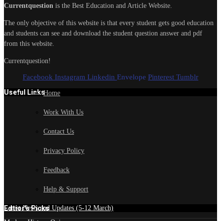
Currentquestion
is the Best Education and Article Website.
The only objective of this website is that every student gets good education
and students can see and download the student question answer and pdf
from this website.
Currentquestion!
Facebook
Instagram
Linkedin
Envelope
Pinterest
Tumblr
Useful Links
Home
Work With Us
Contact Us
Privacy Policy
Feedback
Help & Support
Edtior's Picks
Latest News and Updates (5-12 March)