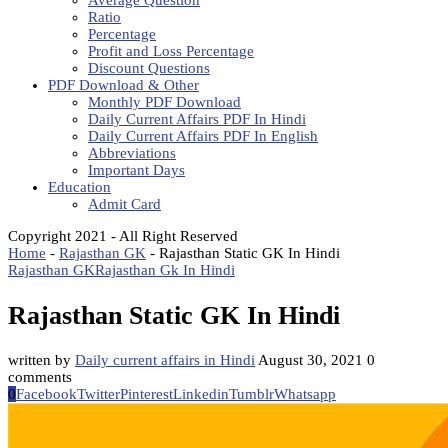
Average Question
Ratio
Percentage
Profit and Loss Percentage
Discount Questions
PDF Download & Other
Monthly PDF Download
Daily Current Affairs PDF In Hindi
Daily Current Affairs PDF In English
Abbreviations
Important Days
Education
Admit Card
Copyright 2021 - All Right Reserved
Home
-
Rajasthan GK
-
Rajasthan Static GK In Hindi
Rajasthan GK
Rajasthan Gk In Hindi
Rajasthan Static GK In Hindi
written by
Daily current affairs in Hindi
August 30, 2021
0
comments
0
Facebook
Twitter
Pinterest
Linkedin
Tumblr
Whatsapp