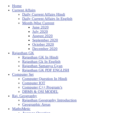
Home
Current Affairs
Daily Current Affairs Hindi
Daily Current Affairs In English
Month-Wise Current
June 2020
July 2020
August 2020
September 2020
October 2020
December 2020
Rajasthan GK
Rajasthan GK In Hindi
Rajasthan Gk In English
Rajasthan Samanya Gyan
Rajasthan GK PDF ENGLISH
Computer Set
Computer Question In Hindi
Computer IOT
Computer C++ Program’s
DBMS & OSI MODEL
Raj. Geography
Rajasthan Geography Introduction
Geographic Areas
MathsMetic