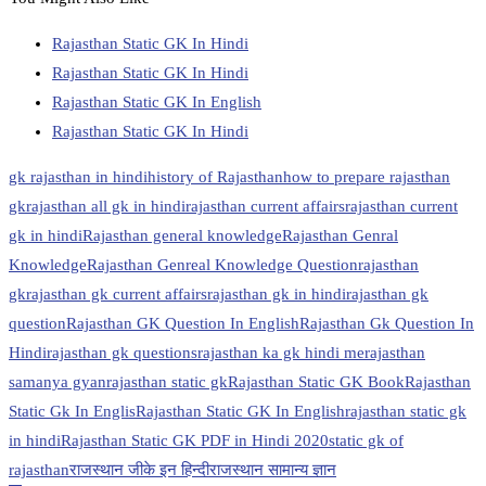
Rajasthan Static GK In Hindi
Rajasthan Static GK In Hindi
Rajasthan Static GK In English
Rajasthan Static GK In Hindi
gk rajasthan in hindi
history of Rajasthan
how to prepare rajasthan
gk
rajasthan all gk in hindi
rajasthan current affairs
rajasthan current
gk in hindi
Rajasthan general knowledge
Rajasthan Genral
Knowledge
Rajasthan Genreal Knowledge Question
rajasthan
gk
rajasthan gk current affairs
rajasthan gk in hindi
rajasthan gk
question
Rajasthan GK Question In English
Rajasthan Gk Question In
Hindi
rajasthan gk questions
rajasthan ka gk hindi me
rajasthan
samanya gyan
rajasthan static gk
Rajasthan Static GK Book
Rajasthan
Static Gk In Englis
Rajasthan Static GK In English
rajasthan static gk
in hindi
Rajasthan Static GK PDF in Hindi 2020
static gk of
rajasthan
राजस्थान जीके इन हिन्दी
राजस्थान सामान्य ज्ञान