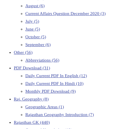
August
(6)
Current Affairs Question December 2020
(3)
July
(5)
June
(5)
October
(5)
September
(6)
Other
(56)
Abbreviations
(56)
PDF Download
(31)
Daily Current PDF In English
(12)
Daily Current PDF In Hindi
(10)
Monthly PDF Download
(9)
Raj. Geography
(8)
Geographic Areas
(1)
Rajasthan Geography Introduction
(7)
Rajasthan GK
(440)