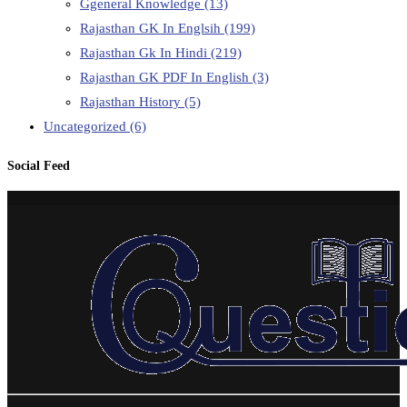
Ggeneral Knowledge
(13)
Rajasthan GK In Englsih
(199)
Rajasthan Gk In Hindi
(219)
Rajasthan GK PDF In English
(3)
Rajasthan History
(5)
Uncategorized
(6)
Social Feed