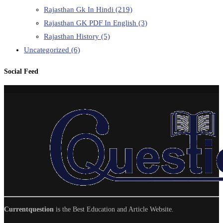
Rajasthan Gk In Hindi
(219)
Rajasthan GK PDF In English
(3)
Rajasthan History
(5)
Uncategorized
(6)
Social Feed
Currentquestion
is the Best Education and Article Website.