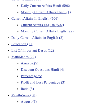
Daily Current Affairs Hindi
(596)
Monthly Current Affairs Hindi
(1)
Current Affairs In English
(506)
Current Affairs English
(502)
Monthly Current Affairs English
(2)
Daily Current Affairs in English
(2)
Education
(71)
List Of Important Dasys
(12)
MathMatics
(22)
Average
(5)
Discount Questions Hindi
(4)
Percentage
(5)
Profit and Loss Percentage
(3)
Ratio
(5)
Month-Wise
(30)
August
(6)