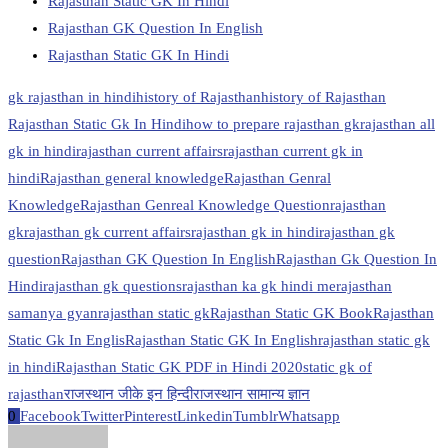
Rajasthan Static GK In Hindi
Rajasthan GK Question In English
Rajasthan Static GK In Hindi
gk rajasthan in hindi
history of Rajasthan
history of Rajasthan
Rajasthan Static Gk In Hindi
how to prepare rajasthan gk
rajasthan all
gk in hindi
rajasthan current affairs
rajasthan current gk in
hindi
Rajasthan general knowledge
Rajasthan Genral
Knowledge
Rajasthan Genreal Knowledge Question
rajasthan
gk
rajasthan gk current affairs
rajasthan gk in hindi
rajasthan gk
question
Rajasthan GK Question In English
Rajasthan Gk Question In
Hindi
rajasthan gk questions
rajasthan ka gk hindi me
rajasthan
samanya gyan
rajasthan static gk
Rajasthan Static GK Book
Rajasthan
Static Gk In Englis
Rajasthan Static GK In English
rajasthan static gk
in hindi
Rajasthan Static GK PDF in Hindi 2020
static gk of
rajasthan
राजस्थान जीके इन हिन्दी
राजस्थान सामान्य ज्ञान
0
Facebook
Twitter
Pinterest
Linkedin
Tumblr
Whatsapp