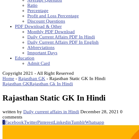
Average Question
Ratio
Percentage
Profit and Loss Percentage
Discount Questions
PDF Download & Other
Monthly PDF Download
Daily Current Affairs PDF In Hindi
Daily Current Affairs PDF In English
Abbreviations
Important Days
Education
Admit Card
Copyright 2021 - All Right Reserved
Home
-
Rajasthan GK
-
Rajasthan Static GK In Hindi
Rajasthan GK
Rajasthan Gk In Hindi
Rajasthan Static GK In Hindi
written by
Daily current affairs in Hindi
December 28, 2021
0
comments
0
Facebook
Twitter
Pinterest
Linkedin
Tumblr
Whatsapp