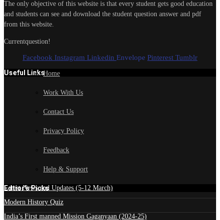
The only objective of this website is that every student gets good education
and students can see and download the student question answer and pdf
from this website.
Currentquestion!
Facebook
Instagram
Linkedin
Envelope
Pinterest
Tumblr
Useful Links
Home
Work With Us
Contact Us
Privacy Policy
Feedback
Help & Support
Edtior's Picks
Latest News and Updates (5-12 March)
Modern History Quiz
India’s First manned Mission Gaganyaan (2024-25)