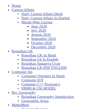
Home
Current Affairs
Daily Current Affairs Hindi
Daily Current Affairs In English
Month-Wise Current
June 2020
July 2020
August 2020
September 2020
October 2020
December 2020
Rajasthan GK
Rajasthan GK In Hindi
Rajasthan Gk In English
Rajasthan Samanya Gyan
Rajasthan GK PDF ENGLISH
Computer Set
Computer Question In Hindi
Computer IOT
Computer C++ Program’s
DBMS & OSI MODEL
Raj. Geography
Rajasthan Geography Introduction
Geographic Areas
MathsMetic