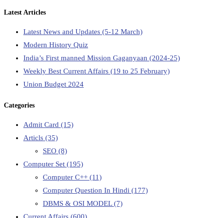
Latest Articles
Latest News and Updates (5-12 March)
Modern History Quiz
India’s First manned Mission Gaganyaan (2024-25)
Weekly Best Current Affairs (19 to 25 February)
Union Budget 2024
Categories
Admit Card
(15)
Articls
(35)
SEO
(8)
Computer Set
(195)
Computer C++
(11)
Computer Question In Hindi
(177)
DBMS & OSI MODEL
(7)
Current Affairs
(600)