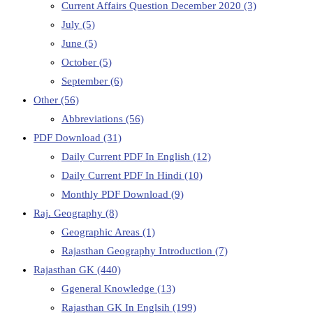
Current Affairs Question December 2020
(3)
July
(5)
June
(5)
October
(5)
September
(6)
Other
(56)
Abbreviations
(56)
PDF Download
(31)
Daily Current PDF In English
(12)
Daily Current PDF In Hindi
(10)
Monthly PDF Download
(9)
Raj. Geography
(8)
Geographic Areas
(1)
Rajasthan Geography Introduction
(7)
Rajasthan GK
(440)
Ggeneral Knowledge
(13)
Rajasthan GK In Englsih
(199)