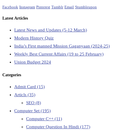
Facebook
Instagram
Pinterest
Tumblr
Email
Stumbleupon
Latest Articles
Latest News and Updates (5-12 March)
Modern History Quiz
India’s First manned Mission Gaganyaan (2024-25)
Weekly Best Current Affairs (19 to 25 February)
Union Budget 2024
Categories
Admit Card
(15)
Articls
(35)
SEO
(8)
Computer Set
(195)
Computer C++
(11)
Computer Question In Hindi
(177)