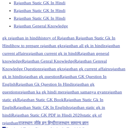
Rajasthan Static GK In Hindi
Rajasthan Static GK In Hindi
Rajasthan Static GK In Hindi
Rajasthan General Knowledge
gk rajasthan in hindi
history of Rajasthan Rajasthan Static Gk In
Hindi
how to prepare rajasthan gk
rajasthan all gk in hindi
rajasthan
current affairs
rajasthan current gk in hindi
Rajasthan general
knowledge
Rajasthan Genral Knowledge
Rajasthan Genreal
Knowledge Question
rajasthan gk
rajasthan gk current affairs
rajasthan
gk in hindi
rajasthan gk question
Rajasthan GK Question In
English
Rajasthan Gk Question In Hindi
rajasthan gk
questions
rajasthan ka gk hindi me
rajasthan samanya gyan
rajasthan
static gk
Rajasthan Static GK Book
Rajasthan Static Gk In
Englis
Rajasthan Static GK In English
rajasthan static gk in
hindi
Rajasthan Static GK PDF in Hindi 2020
static gk of
rajasthan
राजस्थान जीके इन हिन्दी
राजस्थान सामान्य ज्ञान