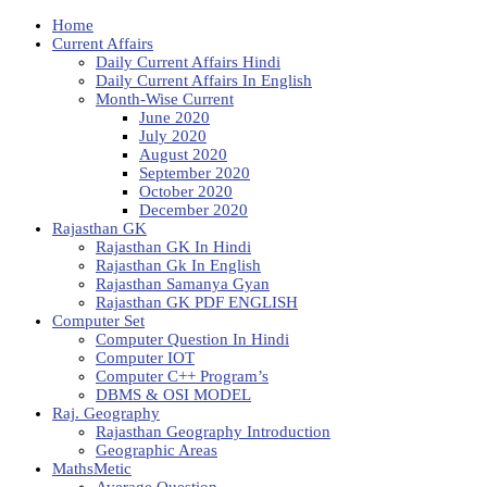
Home
Current Affairs
Daily Current Affairs Hindi
Daily Current Affairs In English
Month-Wise Current
June 2020
July 2020
August 2020
September 2020
October 2020
December 2020
Rajasthan GK
Rajasthan GK In Hindi
Rajasthan Gk In English
Rajasthan Samanya Gyan
Rajasthan GK PDF ENGLISH
Computer Set
Computer Question In Hindi
Computer IOT
Computer C++ Program’s
DBMS & OSI MODEL
Raj. Geography
Rajasthan Geography Introduction
Geographic Areas
MathsMetic