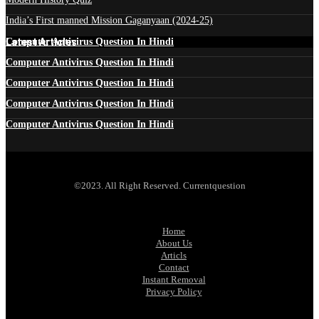
India’s First manned Mission Gaganyaan (2024-25)
Latest Articles
Computer Antivirus Question In Hindi
Computer Antivirus Question In Hindi
Computer Antivirus Question In Hindi
Computer Antivirus Question In Hindi
Computer Antivirus Question In Hindi
©2023. All Right Reserved. Currentquestion
Home
About Us
Articls
Contact
Instant Removal
Privacy Policy