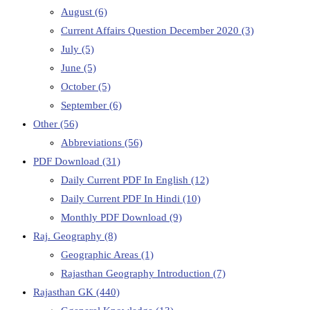
August
(6)
Current Affairs Question December 2020
(3)
July
(5)
June
(5)
October
(5)
September
(6)
Other
(56)
Abbreviations
(56)
PDF Download
(31)
Daily Current PDF In English
(12)
Daily Current PDF In Hindi
(10)
Monthly PDF Download
(9)
Raj. Geography
(8)
Geographic Areas
(1)
Rajasthan Geography Introduction
(7)
Rajasthan GK
(440)