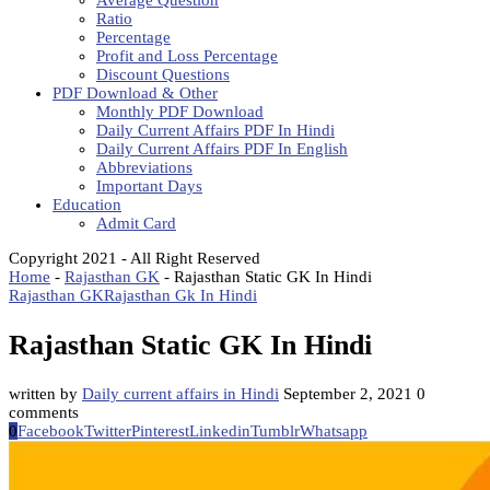
Average Question
Ratio
Percentage
Profit and Loss Percentage
Discount Questions
PDF Download & Other
Monthly PDF Download
Daily Current Affairs PDF In Hindi
Daily Current Affairs PDF In English
Abbreviations
Important Days
Education
Admit Card
Copyright 2021 - All Right Reserved
Home
-
Rajasthan GK
-
Rajasthan Static GK In Hindi
Rajasthan GK
Rajasthan Gk In Hindi
Rajasthan Static GK In Hindi
written by
Daily current affairs in Hindi
September 2, 2021
0
comments
0
Facebook
Twitter
Pinterest
Linkedin
Tumblr
Whatsapp