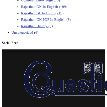
Ggeneral Knowledge
(13)
Rajasthan GK In Englsih
(199)
Rajasthan Gk In Hindi
(219)
Rajasthan GK PDF In English
(3)
Rajasthan History
(5)
Uncategorized
(6)
Social Feed