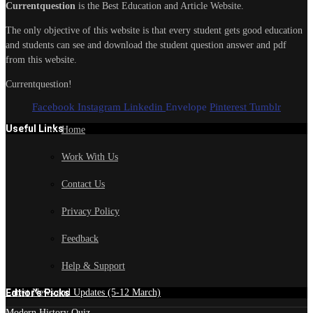
Currentquestion
is the Best Education and Article Website.
The only objective of this website is that every student gets good education
and students can see and download the student question answer and pdf
from this website.
Currentquestion!
Facebook
Instagram
Linkedin
Envelope
Pinterest
Tumblr
Useful Links
Home
Work With Us
Contact Us
Privacy Policy
Feedback
Help & Support
Edtior's Picks
Latest News and Updates (5-12 March)
Modern History Quiz