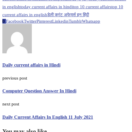
in english
today current affairs in hindi
top 10 current affairs
top 10
current affairs in english
डेली करंट अफेयर्स इन हिंदी
0
Facebook
Twitter
Pinterest
Linkedin
Tumblr
Whatsapp
Daily current affairs in Hindi
previous post
Computer Question Answer In Hindi
next post
Daily Current Affairs In English 11 July 2021
You may also like