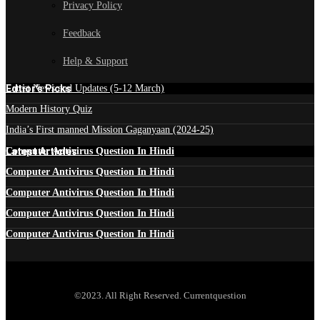
Privacy Policy
Feedback
Help & Support
Edtior's Picks
Latest News and Updates (5-12 March)
Modern History Quiz
India’s First manned Mission Gaganyaan (2024-25)
Latest Articles
Computer Antivirus Question In Hindi
Computer Antivirus Question In Hindi
Computer Antivirus Question In Hindi
Computer Antivirus Question In Hindi
Computer Antivirus Question In Hindi
©2023. All Right Reserved. Currentquestion