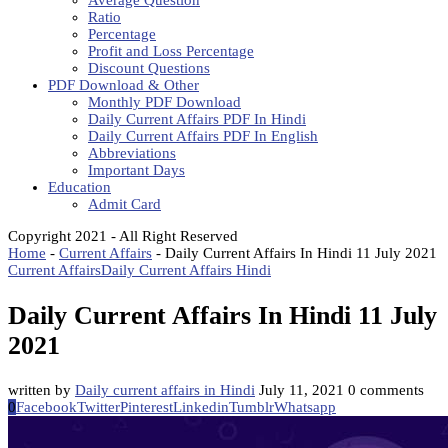
Average Question
Ratio
Percentage
Profit and Loss Percentage
Discount Questions
PDF Download & Other
Monthly PDF Download
Daily Current Affairs PDF In Hindi
Daily Current Affairs PDF In English
Abbreviations
Important Days
Education
Admit Card
Copyright 2021 - All Right Reserved
Home
-
Current Affairs
-
Daily Current Affairs In Hindi 11 July 2021
Current Affairs
Daily Current Affairs Hindi
Daily Current Affairs In Hindi 11 July
2021
written by
Daily current affairs in Hindi
July 11, 2021
0 comments
0
Facebook
Twitter
Pinterest
Linkedin
Tumblr
Whatsapp