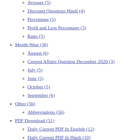
Average
(5)
Discount Questions Hindi
(4)
Percentage
(5)
Profit and Loss Percentage
(3)
Ratio
(5)
Month-Wise
(30)
August
(6)
Current Affairs Question December 2020
(3)
July
(5)
June
(5)
October
(5)
September
(6)
Other
(56)
Abbreviations
(56)
PDF Download
(31)
Daily Current PDF In English
(12)
Daily Current PDF In Hindi
(10)