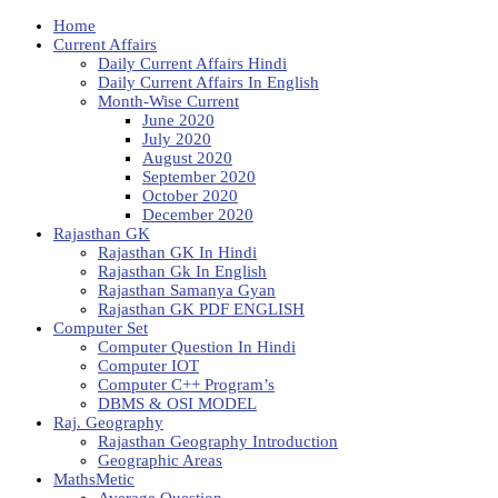
Home
Current Affairs
Daily Current Affairs Hindi
Daily Current Affairs In English
Month-Wise Current
June 2020
July 2020
August 2020
September 2020
October 2020
December 2020
Rajasthan GK
Rajasthan GK In Hindi
Rajasthan Gk In English
Rajasthan Samanya Gyan
Rajasthan GK PDF ENGLISH
Computer Set
Computer Question In Hindi
Computer IOT
Computer C++ Program’s
DBMS & OSI MODEL
Raj. Geography
Rajasthan Geography Introduction
Geographic Areas
MathsMetic