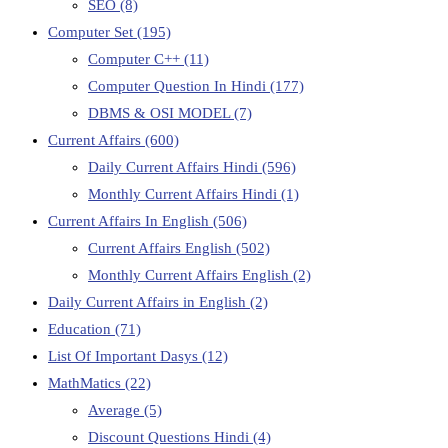
SEO
(8)
Computer Set
(195)
Computer C++
(11)
Computer Question In Hindi
(177)
DBMS & OSI MODEL
(7)
Current Affairs
(600)
Daily Current Affairs Hindi
(596)
Monthly Current Affairs Hindi
(1)
Current Affairs In English
(506)
Current Affairs English
(502)
Monthly Current Affairs English
(2)
Daily Current Affairs in English
(2)
Education
(71)
List Of Important Dasys
(12)
MathMatics
(22)
Average
(5)
Discount Questions Hindi
(4)