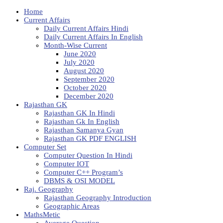
Home
Current Affairs
Daily Current Affairs Hindi
Daily Current Affairs In English
Month-Wise Current
June 2020
July 2020
August 2020
September 2020
October 2020
December 2020
Rajasthan GK
Rajasthan GK In Hindi
Rajasthan Gk In English
Rajasthan Samanya Gyan
Rajasthan GK PDF ENGLISH
Computer Set
Computer Question In Hindi
Computer IOT
Computer C++ Program’s
DBMS & OSI MODEL
Raj. Geography
Rajasthan Geography Introduction
Geographic Areas
MathsMetic