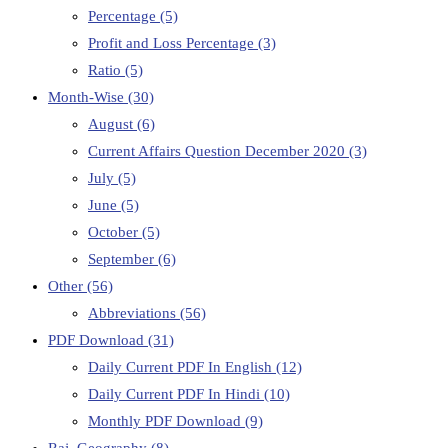
Percentage
(5)
Profit and Loss Percentage
(3)
Ratio
(5)
Month-Wise
(30)
August
(6)
Current Affairs Question December 2020
(3)
July
(5)
June
(5)
October
(5)
September
(6)
Other
(56)
Abbreviations
(56)
PDF Download
(31)
Daily Current PDF In English
(12)
Daily Current PDF In Hindi
(10)
Monthly PDF Download
(9)
Raj. Geography
(8)