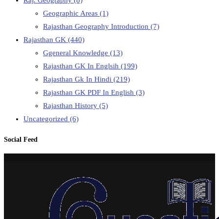
Geographic Areas
(1)
Rajasthan Geography Introduction
(7)
Rajasthan GK
(440)
Ggeneral Knowledge
(13)
Rajasthan GK In Englsih
(199)
Rajasthan Gk In Hindi
(219)
Rajasthan GK PDF In English
(3)
Rajasthan History
(5)
Uncategorized
(6)
Social Feed