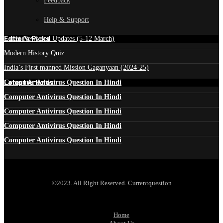
Feedback
Help & Support
Edtior's Picks
Latest News and Updates (5-12 March)
Modern History Quiz
India’s First manned Mission Gaganyaan (2024-25)
Latest Articles
Computer Antivirus Question In Hindi
Computer Antivirus Question In Hindi
Computer Antivirus Question In Hindi
Computer Antivirus Question In Hindi
Computer Antivirus Question In Hindi
©2023. All Right Reserved. Currentquestion
Home