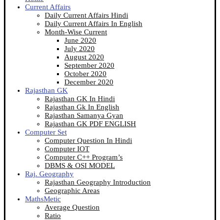
Current Affairs
Daily Current Affairs Hindi
Daily Current Affairs In English
Month-Wise Current
June 2020
July 2020
August 2020
September 2020
October 2020
December 2020
Rajasthan GK
Rajasthan GK In Hindi
Rajasthan Gk In English
Rajasthan Samanya Gyan
Rajasthan GK PDF ENGLISH
Computer Set
Computer Question In Hindi
Computer IOT
Computer C++ Program’s
DBMS & OSI MODEL
Raj. Geography
Rajasthan Geography Introduction
Geographic Areas
MathsMetic
Average Question
Ratio