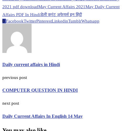
2021 pdf download
May Current Affairs 2021
May Daily Current
Affairs PDF In Hindi
डेली करंट अफेयर्स इन हिंदी
0
Facebook
Twitter
Pinterest
Linkedin
Tumblr
Whatsapp
Daily current affairs in Hindi
previous post
COMPUTER QUESTION IN HINDI
next post
Daily Current Affairs In English 14 May
You may also like