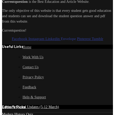
Currentquestion
is the Best Education and Article Website.
The only objective of this website is that every student gets good education
and students can see and download the student question answer and pdf
from this website.
Currentquestion!
Facebook
Instagram
Linkedin
Envelope
Pinterest
Tumblr
Useful Links
Home
Work With Us
Contact Us
Privacy Policy
Feedback
Help & Support
Edtior's Picks
Latest News and Updates (5-12 March)
Modern History Quiz