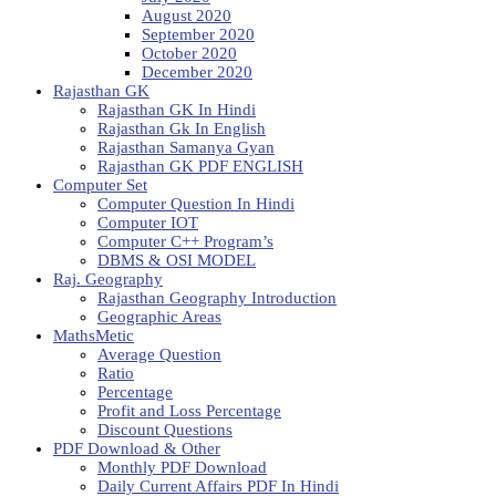
August 2020
September 2020
October 2020
December 2020
Rajasthan GK
Rajasthan GK In Hindi
Rajasthan Gk In English
Rajasthan Samanya Gyan
Rajasthan GK PDF ENGLISH
Computer Set
Computer Question In Hindi
Computer IOT
Computer C++ Program’s
DBMS & OSI MODEL
Raj. Geography
Rajasthan Geography Introduction
Geographic Areas
MathsMetic
Average Question
Ratio
Percentage
Profit and Loss Percentage
Discount Questions
PDF Download & Other
Monthly PDF Download
Daily Current Affairs PDF In Hindi