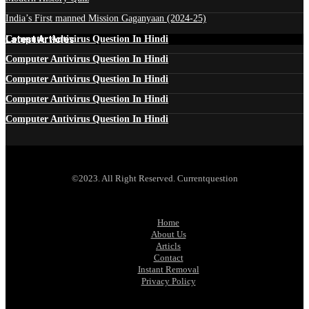
India’s First manned Mission Gaganyaan (2024-25)
Latest Articles
Computer Antivirus Question In Hindi
Computer Antivirus Question In Hindi
Computer Antivirus Question In Hindi
Computer Antivirus Question In Hindi
Computer Antivirus Question In Hindi
©2023. All Right Reserved. Currentquestion
Home
About Us
Articls
Contact
Instant Removal
Privacy Policy