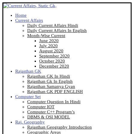
Home
Current Affairs
Daily Current Affairs Hindi
Daily Current Affairs In English
Month-Wise Current
June 2020
July 2020
August 2020
September 2020
October 2020
December 2020
Rajasthan GK
Rajasthan GK In Hindi
Rajasthan Gk In English
Rajasthan Samanya Gyan
Rajasthan GK PDF ENGLISH
Computer Set
Computer Question In Hindi
Computer IOT
Computer C++ Program’s
DBMS & OSI MODEL
Raj. Geography
Rajasthan Geography Introduction
Geographic Areas