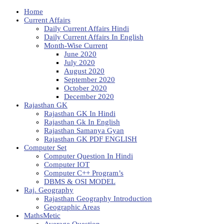
Home
Current Affairs
Daily Current Affairs Hindi
Daily Current Affairs In English
Month-Wise Current
June 2020
July 2020
August 2020
September 2020
October 2020
December 2020
Rajasthan GK
Rajasthan GK In Hindi
Rajasthan Gk In English
Rajasthan Samanya Gyan
Rajasthan GK PDF ENGLISH
Computer Set
Computer Question In Hindi
Computer IOT
Computer C++ Program’s
DBMS & OSI MODEL
Raj. Geography
Rajasthan Geography Introduction
Geographic Areas
MathsMetic