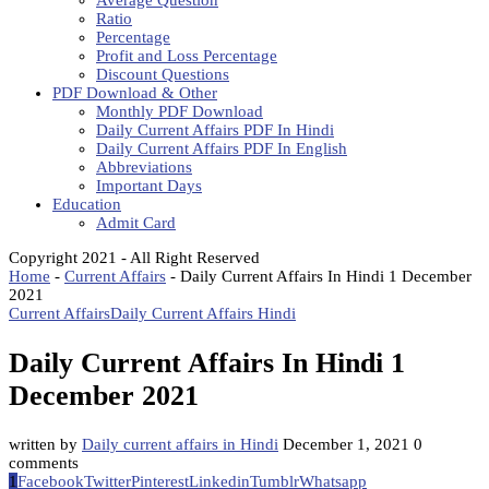
Average Question
Ratio
Percentage
Profit and Loss Percentage
Discount Questions
PDF Download & Other
Monthly PDF Download
Daily Current Affairs PDF In Hindi
Daily Current Affairs PDF In English
Abbreviations
Important Days
Education
Admit Card
Copyright 2021 - All Right Reserved
Home
-
Current Affairs
-
Daily Current Affairs In Hindi 1 December
2021
Current Affairs
Daily Current Affairs Hindi
Daily Current Affairs In Hindi 1
December 2021
written by
Daily current affairs in Hindi
December 1, 2021
0
comments
1
Facebook
Twitter
Pinterest
Linkedin
Tumblr
Whatsapp