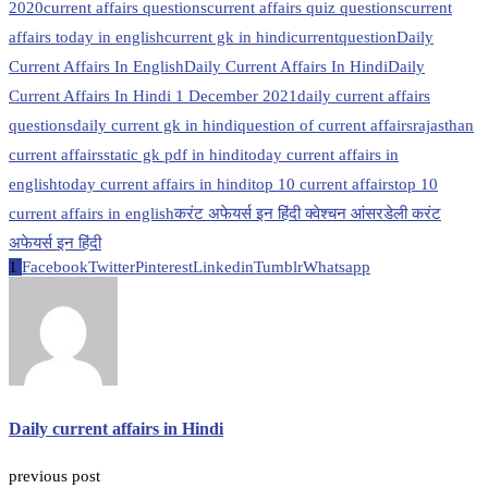
2020
current affairs questions
current affairs quiz questions
current
affairs today in english
current gk in hindi
currentquestion
Daily
Current Affairs In English
Daily Current Affairs In Hindi
Daily
Current Affairs In Hindi 1 December 2021
daily current affairs
questions
daily current gk in hindi
question of current affairs
rajasthan
current affairs
static gk pdf in hindi
today current affairs in
english
today current affairs in hindi
top 10 current affairs
top 10
current affairs in english
करंट अफेयर्स इन हिंदी क्वेश्चन आंसर
डेली करंट
अफेयर्स इन हिंदी
1
Facebook
Twitter
Pinterest
Linkedin
Tumblr
Whatsapp
Daily current affairs in Hindi
previous post