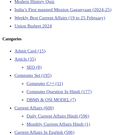
Modern History Quiz
India’s First manned Mission Gaganyaan (2024-25)
Weekly Best Current Affairs (19 to 25 February)
Union Budget 2024
Categories
Admit Card
(15)
Articls
(35)
SEO
(8)
Computer Set
(195)
Computer C++
(11)
Computer Question In Hindi
(177)
DBMS & OSI MODEL
(7)
Current Affairs
(600)
Daily Current Affairs Hindi
(596)
Monthly Current Affairs Hindi
(1)
Current Affairs In English
(506)