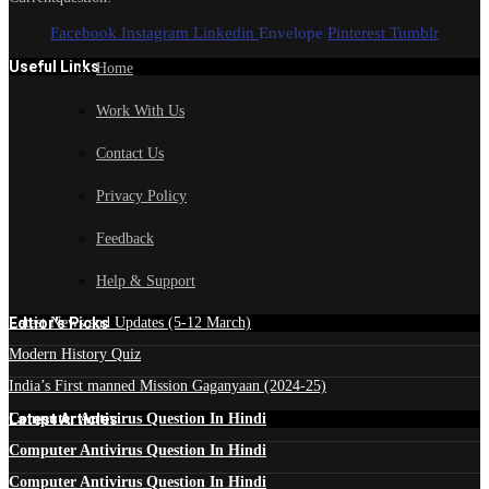
Facebook
Instagram
Linkedin
Envelope
Pinterest
Tumblr
Useful Links
Home
Work With Us
Contact Us
Privacy Policy
Feedback
Help & Support
Edtior's Picks
Latest News and Updates (5-12 March)
Modern History Quiz
India’s First manned Mission Gaganyaan (2024-25)
Latest Articles
Computer Antivirus Question In Hindi
Computer Antivirus Question In Hindi
Computer Antivirus Question In Hindi