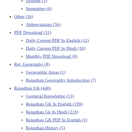
October
(5)
September
(6)
Other
(56)
Abbreviations
(56)
PDF Download
(31)
Daily Current PDF In English
(12)
Daily Current PDF In Hindi
(10)
Monthly PDF Download
(9)
Raj. Geography
(8)
Geographic Areas
(1)
Rajasthan Geography Introduction
(7)
Rajasthan GK
(440)
Ggeneral Knowledge
(13)
Rajasthan GK In Englsih
(199)
Rajasthan Gk In Hindi
(219)
Rajasthan GK PDF In English
(3)
Rajasthan History
(5)