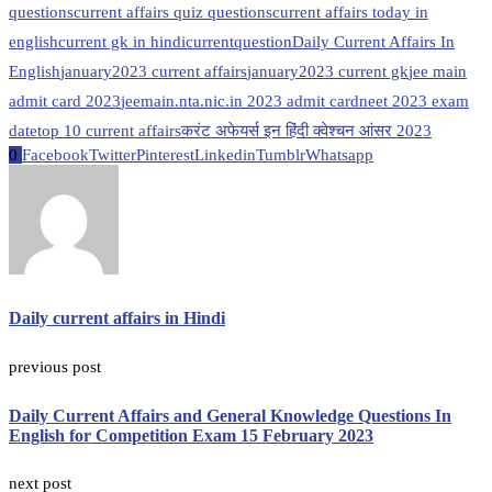
questions
current affairs quiz questions
current affairs today in
english
current gk in hindi
currentquestion
Daily Current Affairs In
English
january2023 current affairs
january2023 current gk
jee main
admit card 2023
jeemain.nta.nic.in 2023 admit card
neet 2023 exam
date
top 10 current affairs
करंट अफेयर्स इन हिंदी क्वेश्चन आंसर 2023
0
Facebook
Twitter
Pinterest
Linkedin
Tumblr
Whatsapp
Daily current affairs in Hindi
previous post
Daily Current Affairs and General Knowledge Questions In
English for Competition Exam 15 February 2023
next post