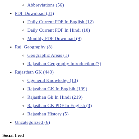
Abbreviations
(56)
PDF Download
(31)
Daily Current PDF In English
(12)
Daily Current PDF In Hindi
(10)
Monthly PDF Download
(9)
Raj. Geography
(8)
Geographic Areas
(1)
Rajasthan Geography Introduction
(7)
Rajasthan GK
(440)
Ggeneral Knowledge
(13)
Rajasthan GK In Englsih
(199)
Rajasthan Gk In Hindi
(219)
Rajasthan GK PDF In English
(3)
Rajasthan History
(5)
Uncategorized
(6)
Social Feed