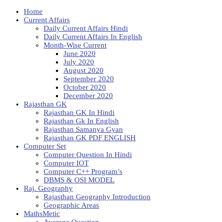
Home
Current Affairs
Daily Current Affairs Hindi
Daily Current Affairs In English
Month-Wise Current
June 2020
July 2020
August 2020
September 2020
October 2020
December 2020
Rajasthan GK
Rajasthan GK In Hindi
Rajasthan Gk In English
Rajasthan Samanya Gyan
Rajasthan GK PDF ENGLISH
Computer Set
Computer Question In Hindi
Computer IOT
Computer C++ Program’s
DBMS & OSI MODEL
Raj. Geography
Rajasthan Geography Introduction
Geographic Areas
MathsMetic