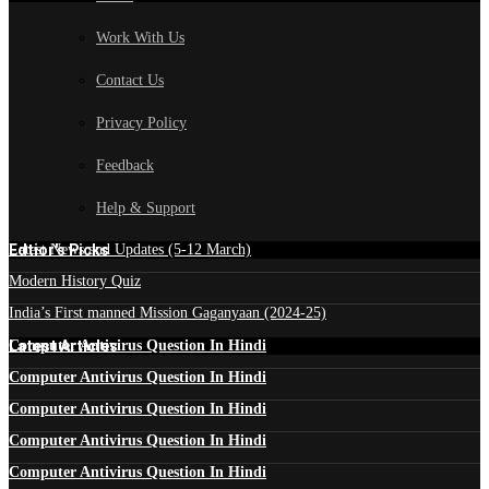
Work With Us
Contact Us
Privacy Policy
Feedback
Help & Support
Edtior's Picks
Latest News and Updates (5-12 March)
Modern History Quiz
India’s First manned Mission Gaganyaan (2024-25)
Latest Articles
Computer Antivirus Question In Hindi
Computer Antivirus Question In Hindi
Computer Antivirus Question In Hindi
Computer Antivirus Question In Hindi
Computer Antivirus Question In Hindi