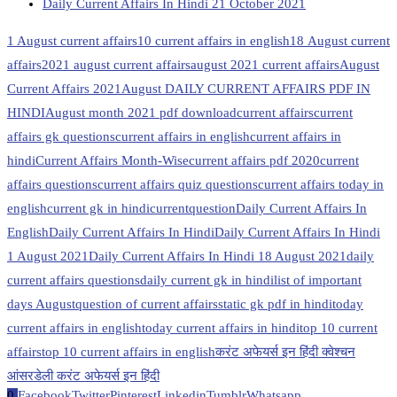
Daily Current Affairs In Hindi 21 October 2021
1 August current affairs
10 current affairs in english
18 August current
affairs
2021 august current affairs
august 2021 current affairs
August
Current Affairs 2021
August DAILY CURRENT AFFAIRS PDF IN
HINDI
August month 2021 pdf download
current affairs
current
affairs gk questions
current affairs in english
current affairs in
hindi
Current Affairs Month-Wise
current affairs pdf 2020
current
affairs questions
current affairs quiz questions
current affairs today in
english
current gk in hindi
currentquestion
Daily Current Affairs In
English
Daily Current Affairs In Hindi
Daily Current Affairs In Hindi
1 August 2021
Daily Current Affairs In Hindi 18 August 2021
daily
current affairs questions
daily current gk in hindi
list of important
days August
question of current affairs
static gk pdf in hindi
today
current affairs in english
today current affairs in hindi
top 10 current
affairs
top 10 current affairs in english
करंट अफेयर्स इन हिंदी क्वेश्चन
आंसर
डेली करंट अफेयर्स इन हिंदी
0
Facebook
Twitter
Pinterest
Linkedin
Tumblr
Whatsapp