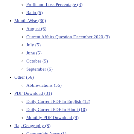
Profit and Loss Percentage
(3)
Ratio
(5)
Month-Wise
(30)
August
(6)
Current Affairs Question December 2020
(3)
July
(5)
June
(5)
October
(5)
September
(6)
Other
(56)
Abbreviations
(56)
PDF Download
(31)
Daily Current PDF In English
(12)
Daily Current PDF In Hindi
(10)
Monthly PDF Download
(9)
Raj. Geography
(8)
Geographic Areas
(1)