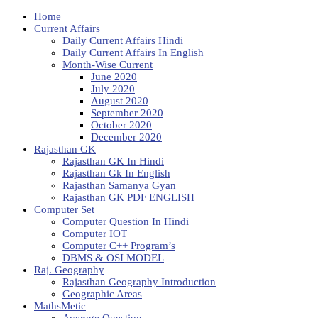
Home
Current Affairs
Daily Current Affairs Hindi
Daily Current Affairs In English
Month-Wise Current
June 2020
July 2020
August 2020
September 2020
October 2020
December 2020
Rajasthan GK
Rajasthan GK In Hindi
Rajasthan Gk In English
Rajasthan Samanya Gyan
Rajasthan GK PDF ENGLISH
Computer Set
Computer Question In Hindi
Computer IOT
Computer C++ Program’s
DBMS & OSI MODEL
Raj. Geography
Rajasthan Geography Introduction
Geographic Areas
MathsMetic