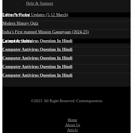
Help & Support
Edtior's Picks
Latest News and Updates (5-12 March)
Modern History Quiz
India’s First manned Mission Gaganyaan (2024-25)
Latest Articles
Computer Antivirus Question In Hindi
Computer Antivirus Question In Hindi
Computer Antivirus Question In Hindi
Computer Antivirus Question In Hindi
Computer Antivirus Question In Hindi
©2023. All Right Reserved. Currentquestion
Home
About Us
Articls