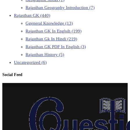
Rajasthan Geography Introduction
(7)
Rajasthan GK
(440)
Ggeneral Knowledge
(13)
Rajasthan GK In Englsih
(199)
Rajasthan Gk In Hindi
(219)
Rajasthan GK PDF In English
(3)
Rajasthan History
(5)
Uncategorized
(6)
Social Feed