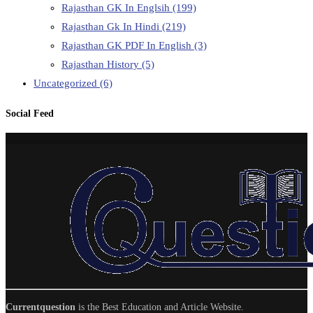
Rajasthan GK In Englsih
(199)
Rajasthan Gk In Hindi
(219)
Rajasthan GK PDF In English
(3)
Rajasthan History
(5)
Uncategorized
(6)
Social Feed
Currentquestion
is the Best Education and Article Website.