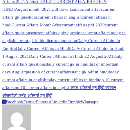
Affairs 2021
August DAILY CURRENT AFFAIRS PDF IN
HINDI
August month 2021 pdf download
current affairs
current
affairs gk questions
current affairs in english
current affairs in
hindi
Current Affairs Month-Wise
current affairs pdf 2020
current
affairs questions
current affairs quiz questions
current affairs today in
english
current gk in hindi
currentquestion
Daily Current Affairs In
English
Daily Current Affairs In Hindi
Daily Current Affairs In Hindi
1 August 2021
Daily Current Affairs In Hindi 22 August 2021
daily
current affairs questions
daily current gk in hindi
list of important
days August
question of current affairs
static gk pdf in hindi
today
current affairs in english
today current affairs in hindi
top 10 current
affairs
top 10 current affairs in english
करंट अफेयर्स इन हिंदी क्वेश्चन
आंसर
डेली करंट अफेयर्स इन हिंदी
0
Facebook
Twitter
Pinterest
Linkedin
Tumblr
Whatsapp