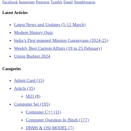
Facebook
Instagram
Pinterest
Tumblr
Email
Stumbleupon
Latest Articles
Latest News and Updates (5-12 March)
Modern History Quiz
India’s First manned Mission Gaganyaan (2024-25)
Weekly Best Current Affairs (19 to 25 February)
Union Budget 2024
Categories
Admit Card
(15)
Articls
(35)
SEO
(8)
Computer Set
(195)
Computer C++
(11)
Computer Question In Hindi
(177)
DBMS & OSI MODEL
(7)