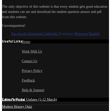
The only objective of this website is that every student gets good education
and students can see and download the student question answer and pdf
from this website.
Currentquestion!
Facebook
Instagram
Linkedin
Envelope
Pinterest
Tumblr
Useful Links
Home
Work With Us
Contact Us
Privacy Policy
Feedback
Help & Support
Edtior's Picks
Latest News and Updates (5-12 March)
Modern History Quiz