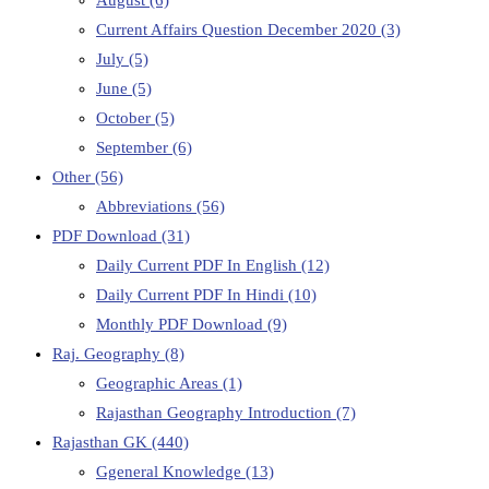
August
(6)
Current Affairs Question December 2020
(3)
July
(5)
June
(5)
October
(5)
September
(6)
Other
(56)
Abbreviations
(56)
PDF Download
(31)
Daily Current PDF In English
(12)
Daily Current PDF In Hindi
(10)
Monthly PDF Download
(9)
Raj. Geography
(8)
Geographic Areas
(1)
Rajasthan Geography Introduction
(7)
Rajasthan GK
(440)
Ggeneral Knowledge
(13)