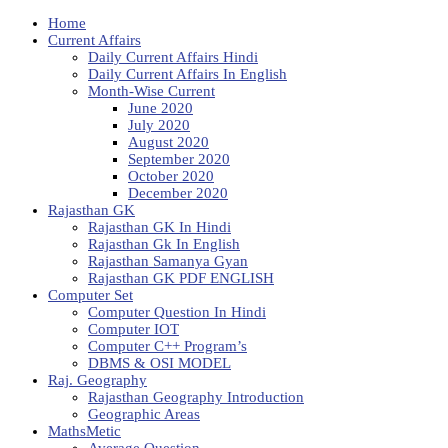
Home
Current Affairs
Daily Current Affairs Hindi
Daily Current Affairs In English
Month-Wise Current
June 2020
July 2020
August 2020
September 2020
October 2020
December 2020
Rajasthan GK
Rajasthan GK In Hindi
Rajasthan Gk In English
Rajasthan Samanya Gyan
Rajasthan GK PDF ENGLISH
Computer Set
Computer Question In Hindi
Computer IOT
Computer C++ Program’s
DBMS & OSI MODEL
Raj. Geography
Rajasthan Geography Introduction
Geographic Areas
MathsMetic