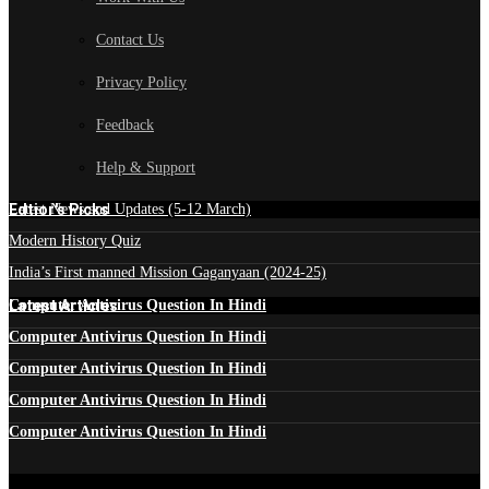
Contact Us
Privacy Policy
Feedback
Help & Support
Edtior's Picks
Latest News and Updates (5-12 March)
Modern History Quiz
India’s First manned Mission Gaganyaan (2024-25)
Latest Articles
Computer Antivirus Question In Hindi
Computer Antivirus Question In Hindi
Computer Antivirus Question In Hindi
Computer Antivirus Question In Hindi
Computer Antivirus Question In Hindi