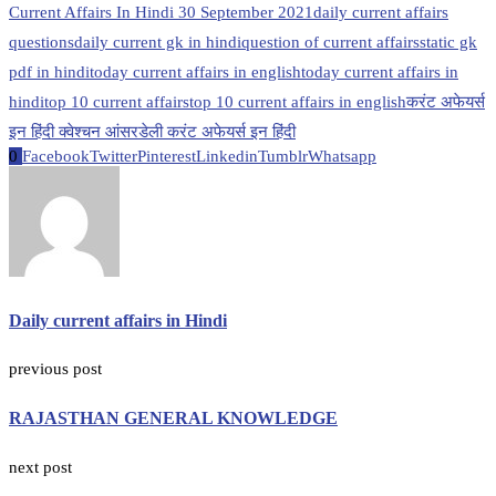
Current Affairs In Hindi 30 September 2021
daily current affairs
questions
daily current gk in hindi
question of current affairs
static gk
pdf in hindi
today current affairs in english
today current affairs in
hindi
top 10 current affairs
top 10 current affairs in english
करंट अफेयर्स
इन हिंदी क्वेश्चन आंसर
डेली करंट अफेयर्स इन हिंदी
0
Facebook
Twitter
Pinterest
Linkedin
Tumblr
Whatsapp
Daily current affairs in Hindi
previous post
RAJASTHAN GENERAL KNOWLEDGE
next post