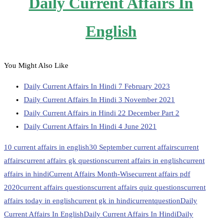
Daily Current Affairs In
English
You Might Also Like
Daily Current Affairs In Hindi 7 February 2023
Daily Current Affairs In Hindi 3 November 2021
Daily Current Affairs in Hindi 22 December Part 2
Daily Current Affairs In Hindi 4 June 2021
10 current affairs in english
30 September current affairs
current
affairs
current affairs gk questions
current affairs in english
current
affairs in hindi
Current Affairs Month-Wise
current affairs pdf
2020
current affairs questions
current affairs quiz questions
current
affairs today in english
current gk in hindi
currentquestion
Daily
Current Affairs In English
Daily Current Affairs In Hindi
Daily