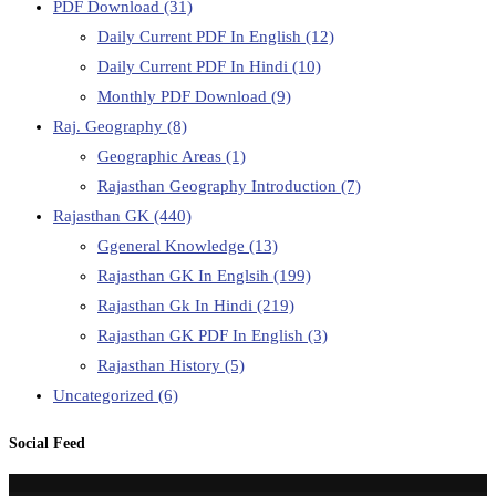
PDF Download
(31)
Daily Current PDF In English
(12)
Daily Current PDF In Hindi
(10)
Monthly PDF Download
(9)
Raj. Geography
(8)
Geographic Areas
(1)
Rajasthan Geography Introduction
(7)
Rajasthan GK
(440)
Ggeneral Knowledge
(13)
Rajasthan GK In Englsih
(199)
Rajasthan Gk In Hindi
(219)
Rajasthan GK PDF In English
(3)
Rajasthan History
(5)
Uncategorized
(6)
Social Feed