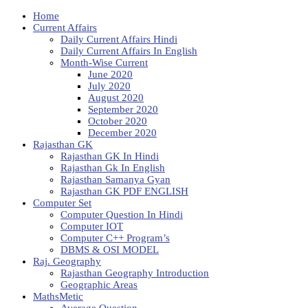
Home
Current Affairs
Daily Current Affairs Hindi
Daily Current Affairs In English
Month-Wise Current
June 2020
July 2020
August 2020
September 2020
October 2020
December 2020
Rajasthan GK
Rajasthan GK In Hindi
Rajasthan Gk In English
Rajasthan Samanya Gyan
Rajasthan GK PDF ENGLISH
Computer Set
Computer Question In Hindi
Computer IOT
Computer C++ Program’s
DBMS & OSI MODEL
Raj. Geography
Rajasthan Geography Introduction
Geographic Areas
MathsMetic