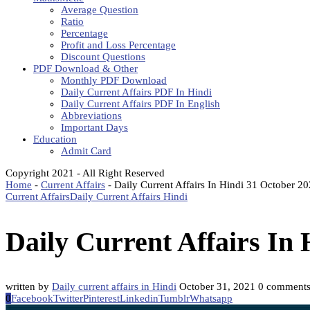
Average Question
Ratio
Percentage
Profit and Loss Percentage
Discount Questions
PDF Download & Other
Monthly PDF Download
Daily Current Affairs PDF In Hindi
Daily Current Affairs PDF In English
Abbreviations
Important Days
Education
Admit Card
Copyright 2021 - All Right Reserved
Home
-
Current Affairs
-
Daily Current Affairs In Hindi 31 October 2
Current Affairs
Daily Current Affairs Hindi
Daily Current Affairs In
written by
Daily current affairs in Hindi
October 31, 2021
0 comment
0
Facebook
Twitter
Pinterest
Linkedin
Tumblr
Whatsapp