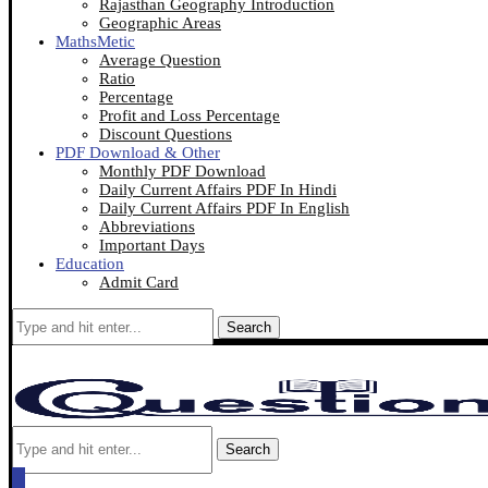
Rajasthan Geography Introduction
Geographic Areas
MathsMetic
Average Question
Ratio
Percentage
Profit and Loss Percentage
Discount Questions
PDF Download & Other
Monthly PDF Download
Daily Current Affairs PDF In Hindi
Daily Current Affairs PDF In English
Abbreviations
Important Days
Education
Admit Card
Search
Search