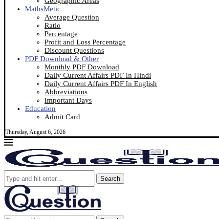
Geographic Areas
MathsMetic
Average Question
Ratio
Percentage
Profit and Loss Percentage
Discount Questions
PDF Download & Other
Monthly PDF Download
Daily Current Affairs PDF In Hindi
Daily Current Affairs PDF In English
Abbreviations
Important Days
Education
Admit Card
Thursday, August 6, 2026
Search