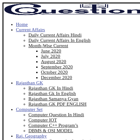
Home
Current Affairs
Daily Current Affairs Hindi
Daily Current Affairs In English
Month-Wise Current
June 2020
July 2020
August 2020
September 2020
October 2020
December 2020
Rajasthan GK
Rajasthan GK In Hindi
Rajasthan Gk In English
Rajasthan Samanya Gyan
Rajasthan GK PDF ENGLISH
Computer Set
Computer Question In Hindi
Computer IOT
Computer C++ Program’s
DBMS & OSI MODEL
Raj. Geography