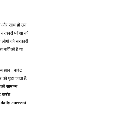
र
और साथ ही उन
ो सरकारी परीक्षा को
े लोगो को सरकारी
 नहीं की है या
्य ज्ञान
,
करंट
र को पूछा जाता है.
आपकी
सामान्य
ंट
करंट
,
daily current