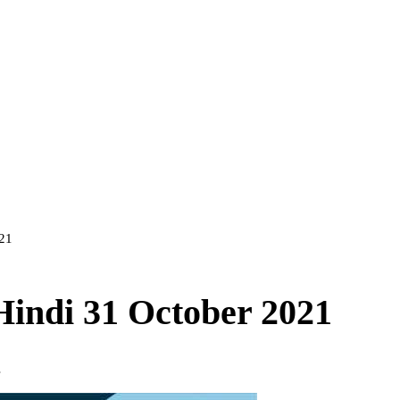
021
 Hindi 31 October 2021
s