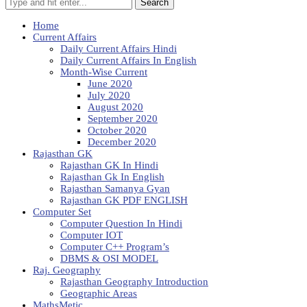
Search
Home
Current Affairs
Daily Current Affairs Hindi
Daily Current Affairs In English
Month-Wise Current
June 2020
July 2020
August 2020
September 2020
October 2020
December 2020
Rajasthan GK
Rajasthan GK In Hindi
Rajasthan Gk In English
Rajasthan Samanya Gyan
Rajasthan GK PDF ENGLISH
Computer Set
Computer Question In Hindi
Computer IOT
Computer C++ Program’s
DBMS & OSI MODEL
Raj. Geography
Rajasthan Geography Introduction
Geographic Areas
MathsMetic