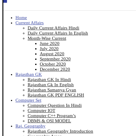
Home
Current Affairs
Daily Current Affairs Hindi
Daily Current Affairs In English
Month-Wise Current
June 2020
July 2020
August 2020
September 2020
October 2020
December 2020
Rajasthan GK
Rajasthan GK In Hindi
Rajasthan Gk In English
Rajasthan Samanya Gyan
Rajasthan GK PDF ENGLISH
Computer Set
Computer Question In Hindi
Computer IOT
Computer C++ Program’s
DBMS & OSI MODEL
Raj. Geography
Rajasthan Geography Introduction