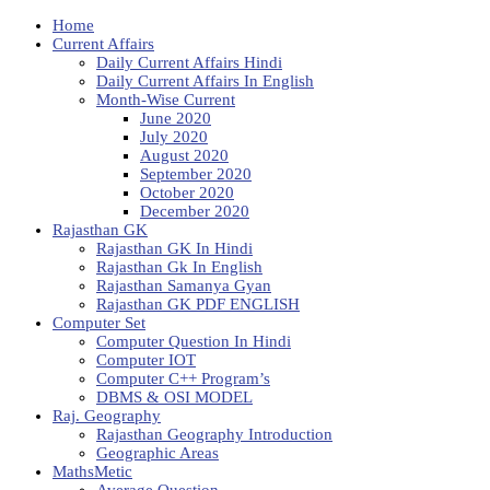
Home
Current Affairs
Daily Current Affairs Hindi
Daily Current Affairs In English
Month-Wise Current
June 2020
July 2020
August 2020
September 2020
October 2020
December 2020
Rajasthan GK
Rajasthan GK In Hindi
Rajasthan Gk In English
Rajasthan Samanya Gyan
Rajasthan GK PDF ENGLISH
Computer Set
Computer Question In Hindi
Computer IOT
Computer C++ Program’s
DBMS & OSI MODEL
Raj. Geography
Rajasthan Geography Introduction
Geographic Areas
MathsMetic