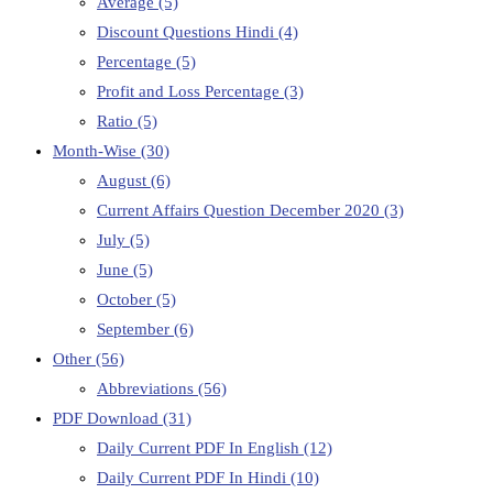
Average
(5)
Discount Questions Hindi
(4)
Percentage
(5)
Profit and Loss Percentage
(3)
Ratio
(5)
Month-Wise
(30)
August
(6)
Current Affairs Question December 2020
(3)
July
(5)
June
(5)
October
(5)
September
(6)
Other
(56)
Abbreviations
(56)
PDF Download
(31)
Daily Current PDF In English
(12)
Daily Current PDF In Hindi
(10)