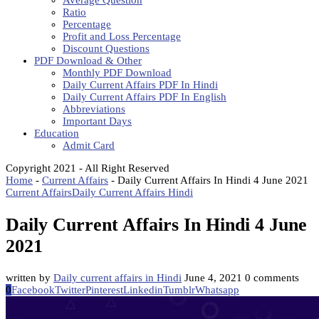
Average Question
Ratio
Percentage
Profit and Loss Percentage
Discount Questions
PDF Download & Other
Monthly PDF Download
Daily Current Affairs PDF In Hindi
Daily Current Affairs PDF In English
Abbreviations
Important Days
Education
Admit Card
Copyright 2021 - All Right Reserved
Home
-
Current Affairs
-
Daily Current Affairs In Hindi 4 June 2021
Current Affairs
Daily Current Affairs Hindi
Daily Current Affairs In Hindi 4 June
2021
written by
Daily current affairs in Hindi
June 4, 2021
0 comments
0
Facebook
Twitter
Pinterest
Linkedin
Tumblr
Whatsapp