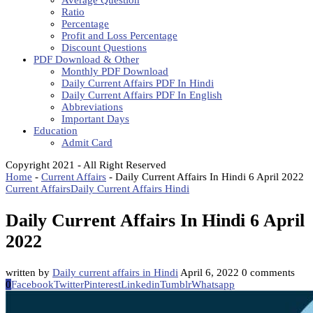
Average Question
Ratio
Percentage
Profit and Loss Percentage
Discount Questions
PDF Download & Other
Monthly PDF Download
Daily Current Affairs PDF In Hindi
Daily Current Affairs PDF In English
Abbreviations
Important Days
Education
Admit Card
Copyright 2021 - All Right Reserved
Home
-
Current Affairs
-
Daily Current Affairs In Hindi 6 April 2022
Current Affairs
Daily Current Affairs Hindi
Daily Current Affairs In Hindi 6 April
2022
written by
Daily current affairs in Hindi
April 6, 2022
0 comments
0
Facebook
Twitter
Pinterest
Linkedin
Tumblr
Whatsapp