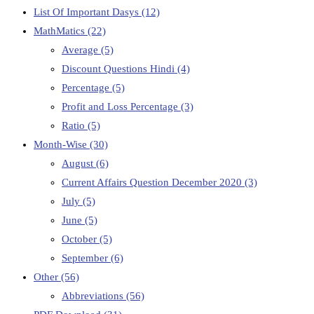
List Of Important Dasys
(12)
MathMatics
(22)
Average
(5)
Discount Questions Hindi
(4)
Percentage
(5)
Profit and Loss Percentage
(3)
Ratio
(5)
Month-Wise
(30)
August
(6)
Current Affairs Question December 2020
(3)
July
(5)
June
(5)
October
(5)
September
(6)
Other
(56)
Abbreviations
(56)