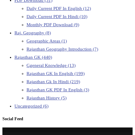
PDF Download
(31)
Daily Current PDF In English
(12)
Daily Current PDF In Hindi
(10)
Monthly PDF Download
(9)
Raj. Geography
(8)
Geographic Areas
(1)
Rajasthan Geography Introduction
(7)
Rajasthan GK
(440)
Ggeneral Knowledge
(13)
Rajasthan GK In Englsih
(199)
Rajasthan Gk In Hindi
(219)
Rajasthan GK PDF In English
(3)
Rajasthan History
(5)
Uncategorized
(6)
Social Feed