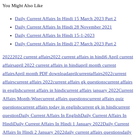
You Might Also Like
Daily Current Affairs In Hindi 15 March 2023 Part 2
Daily Current Affairs In Hindi 28 November 2021
Daily Current Affairs In Hindi 15-1-2023
Daily Current Affairs In Hindi 27 March 2023 Part 2
2022
2022 current affairs
2022 current affairs in hindi
6 April current
affairs
april 2022 current affairs in hindi
april month current
affairs
April month PDF download
aprilcurrentaffairs2022
current
affairs
current affairs 2022
current affairs gk questions
current affairs
in english
current affairs in hindi
current affairs january 2022
Current
Affairs Month-Wise
current affairs questions
current affairs quiz
questions
current affairs today in english
current gk in hindi
current
question
Daily Current Affairs In English
Daily Current Affairs In
Hindi
Daily Current Affairs In Hindi 1 January 2022
Daily Current
Affairs In Hindi 2 January 2022
daily current affairs questions
daily