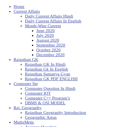
Home
Current Affairs
Daily Current Affairs Hindi
Daily Current Affairs In English
Month-Wise Current
June 2020
July 2020
August 2020
September 2020
October 2020
December 2020
Rajasthan GK
Rajasthan GK In Hindi
Rajasthan Gk In English
Rajasthan Samanya Gyan
Rajasthan GK PDF ENGLISH
Computer Set
Computer Question In Hindi
Computer IOT
Computer C++ Program’s
DBMS & OSI MODEL
Raj. Geography
Rajasthan Geography Introduction
Geographic Areas
MathsMetic