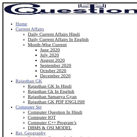
Home
Current Affairs
Daily Current Affairs Hindi
Daily Current Affairs In English
Month-Wise Current
June 2020
July 2020
August 2020
September 2020
October 2020
December 2020
Rajasthan GK
Rajasthan GK In Hindi
Rajasthan Gk In English
Rajasthan Samanya Gyan
Rajasthan GK PDF ENGLISH
Computer Set
Computer Question In Hindi
Computer IOT
Computer C++ Program’s
DBMS & OSI MODEL
Raj. Geography