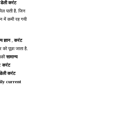
डेली करंट
िल पाती है. जिन
न में कमी रह गयी
्य ज्ञान
,
करंट
र को पूछा जाता है.
आपकी
सामान्य
ंट
करंट
डेली करंट
aily current