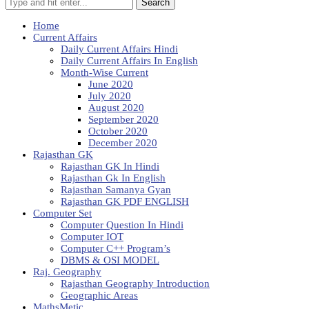
Search
Home
Current Affairs
Daily Current Affairs Hindi
Daily Current Affairs In English
Month-Wise Current
June 2020
July 2020
August 2020
September 2020
October 2020
December 2020
Rajasthan GK
Rajasthan GK In Hindi
Rajasthan Gk In English
Rajasthan Samanya Gyan
Rajasthan GK PDF ENGLISH
Computer Set
Computer Question In Hindi
Computer IOT
Computer C++ Program’s
DBMS & OSI MODEL
Raj. Geography
Rajasthan Geography Introduction
Geographic Areas
MathsMetic