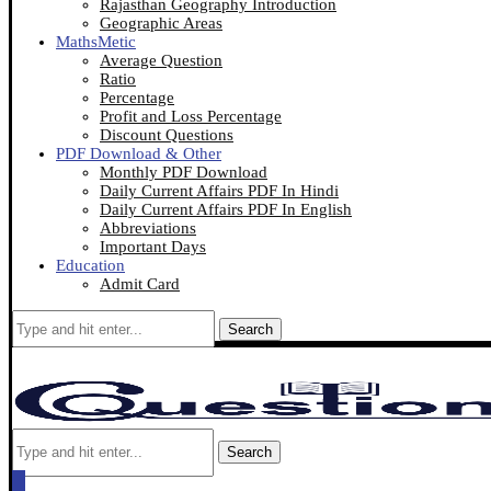
Rajasthan Geography Introduction
Geographic Areas
MathsMetic
Average Question
Ratio
Percentage
Profit and Loss Percentage
Discount Questions
PDF Download & Other
Monthly PDF Download
Daily Current Affairs PDF In Hindi
Daily Current Affairs PDF In English
Abbreviations
Important Days
Education
Admit Card
Search
Search