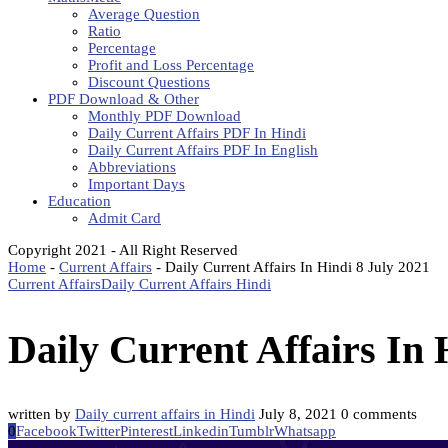
Average Question
Ratio
Percentage
Profit and Loss Percentage
Discount Questions
PDF Download & Other
Monthly PDF Download
Daily Current Affairs PDF In Hindi
Daily Current Affairs PDF In English
Abbreviations
Important Days
Education
Admit Card
Copyright 2021 - All Right Reserved
Home
-
Current Affairs
-
Daily Current Affairs In Hindi 8 July 2021
Current Affairs
Daily Current Affairs Hindi
Daily Current Affairs In 
written by
Daily current affairs in Hindi
July 8, 2021
0 comments
0
Facebook
Twitter
Pinterest
Linkedin
Tumblr
Whatsapp