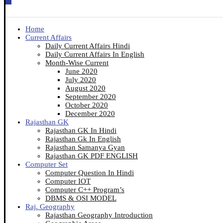
Home
Current Affairs
Daily Current Affairs Hindi
Daily Current Affairs In English
Month-Wise Current
June 2020
July 2020
August 2020
September 2020
October 2020
December 2020
Rajasthan GK
Rajasthan GK In Hindi
Rajasthan Gk In English
Rajasthan Samanya Gyan
Rajasthan GK PDF ENGLISH
Computer Set
Computer Question In Hindi
Computer IOT
Computer C++ Program’s
DBMS & OSI MODEL
Raj. Geography
Rajasthan Geography Introduction