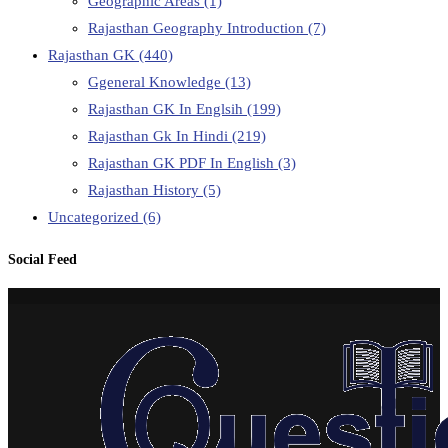
Geographic Areas
(1)
Rajasthan Geography Introduction
(7)
Rajasthan GK
(440)
Ggeneral Knowledge
(13)
Rajasthan GK In Englsih
(199)
Rajasthan Gk In Hindi
(219)
Rajasthan GK PDF In English
(3)
Rajasthan History
(5)
Uncategorized
(6)
Social Feed