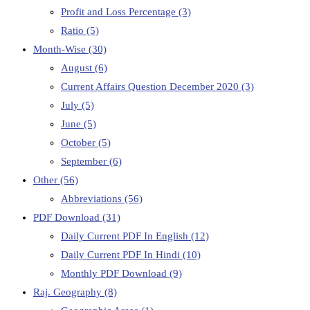
Profit and Loss Percentage
(3)
Ratio
(5)
Month-Wise
(30)
August
(6)
Current Affairs Question December 2020
(3)
July
(5)
June
(5)
October
(5)
September
(6)
Other
(56)
Abbreviations
(56)
PDF Download
(31)
Daily Current PDF In English
(12)
Daily Current PDF In Hindi
(10)
Monthly PDF Download
(9)
Raj. Geography
(8)