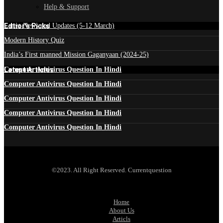
Help & Support
Edtior's Picks
Latest News and Updates (5-12 March)
Modern History Quiz
India’s First manned Mission Gaganyaan (2024-25)
Latest Articles
Computer Antivirus Question In Hindi
Computer Antivirus Question In Hindi
Computer Antivirus Question In Hindi
Computer Antivirus Question In Hindi
Computer Antivirus Question In Hindi
©2023. All Right Reserved. Currentquestion
Home
About Us
Articls