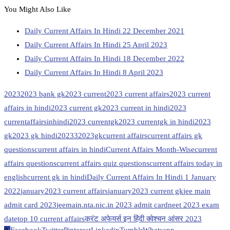
You Might Also Like
Daily Current Affairs In Hindi 22 December 2021
Daily Current Affairs In Hindi 25 April 2023
Daily Current Affairs In Hindi 18 December 2022
Daily Current Affairs In Hindi 8 April 2023
2023
2023 bank gk
2023 current
2023 current affairs
2023 current
affairs in hindi
2023 current gk
2023 current in hindi
2023
currentaffairsinhindi
2023 currentgk
2023 currentgk in hindi
2023
gk
2023 gk hindi
20233
2023gk
current affairs
current affairs gk
questions
current affairs in hindi
Current Affairs Month-Wise
current
affairs questions
current affairs quiz questions
current affairs today in
english
current gk in hindi
Daily Current Affairs In Hindi 1 January
2022
january2023 current affairs
january2023 current gk
jee main
admit card 2023
jeemain.nta.nic.in 2023 admit card
neet 2023 exam
date
top 10 current affairs
करंट अफेयर्स इन हिंदी क्वेश्चन आंसर 2023