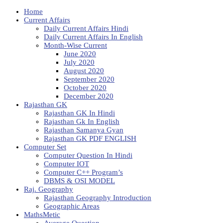
Home
Current Affairs
Daily Current Affairs Hindi
Daily Current Affairs In English
Month-Wise Current
June 2020
July 2020
August 2020
September 2020
October 2020
December 2020
Rajasthan GK
Rajasthan GK In Hindi
Rajasthan Gk In English
Rajasthan Samanya Gyan
Rajasthan GK PDF ENGLISH
Computer Set
Computer Question In Hindi
Computer IOT
Computer C++ Program’s
DBMS & OSI MODEL
Raj. Geography
Rajasthan Geography Introduction
Geographic Areas
MathsMetic