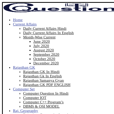
Home
Current Affairs
Daily Current Affairs Hindi
Daily Current Affairs In English
Month-Wise Current
June 2020
July 2020
August 2020
September 2020
October 2020
December 2020
Rajasthan GK
Rajasthan GK In Hindi
Rajasthan Gk In English
Rajasthan Samanya Gyan
Rajasthan GK PDF ENGLISH
Computer Set
Computer Question In Hindi
Computer IOT
Computer C++ Program’s
DBMS & OSI MODEL
Raj. Geography