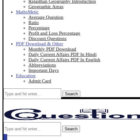
Rajasthan Geography Introduction
Geographic Areas
MathsMetic
Average Question
Ratio
Percentage
Profit and Loss Percentage
Discount Questions
PDF Download & Other
Monthly PDF Download
Daily Current Affairs PDF In Hindi
Daily Current Affairs PDF In English
Abbreviations
Important Days
Education
Admit Card
Search
Search