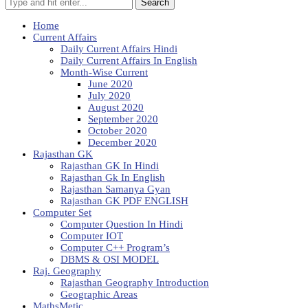
Search
Home
Current Affairs
Daily Current Affairs Hindi
Daily Current Affairs In English
Month-Wise Current
June 2020
July 2020
August 2020
September 2020
October 2020
December 2020
Rajasthan GK
Rajasthan GK In Hindi
Rajasthan Gk In English
Rajasthan Samanya Gyan
Rajasthan GK PDF ENGLISH
Computer Set
Computer Question In Hindi
Computer IOT
Computer C++ Program’s
DBMS & OSI MODEL
Raj. Geography
Rajasthan Geography Introduction
Geographic Areas
MathsMetic