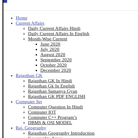
Home
Current Affairs
Daily Current Affairs Hindi
Daily Current Affairs In English
Month-Wise Current
June 2020
July 2020
August 2020
September 2020
October 2020
December 2020
Rajasthan GK
Rajasthan GK In Hindi
Rajasthan Gk In English
Rajasthan Samanya Gyan
Rajasthan GK PDF ENGLISH
Computer Set
Computer Question In Hindi
Computer IOT
Computer C++ Program’s
DBMS & OSI MODEL
Raj. Geography
Rajasthan Geography Introduction