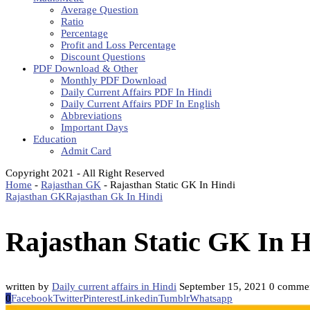
Average Question
Ratio
Percentage
Profit and Loss Percentage
Discount Questions
PDF Download & Other
Monthly PDF Download
Daily Current Affairs PDF In Hindi
Daily Current Affairs PDF In English
Abbreviations
Important Days
Education
Admit Card
Copyright 2021 - All Right Reserved
Home
-
Rajasthan GK
-
Rajasthan Static GK In Hindi
Rajasthan GK
Rajasthan Gk In Hindi
Rajasthan Static GK In H
written by
Daily current affairs in Hindi
September 15, 2021
0 comme
0
Facebook
Twitter
Pinterest
Linkedin
Tumblr
Whatsapp