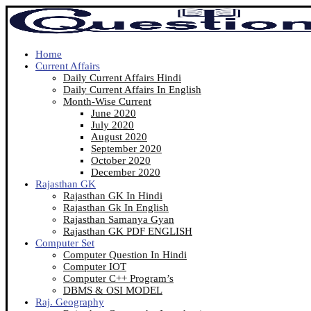
Home
Current Affairs
Daily Current Affairs Hindi
Daily Current Affairs In English
Month-Wise Current
June 2020
July 2020
August 2020
September 2020
October 2020
December 2020
Rajasthan GK
Rajasthan GK In Hindi
Rajasthan Gk In English
Rajasthan Samanya Gyan
Rajasthan GK PDF ENGLISH
Computer Set
Computer Question In Hindi
Computer IOT
Computer C++ Program’s
DBMS & OSI MODEL
Raj. Geography