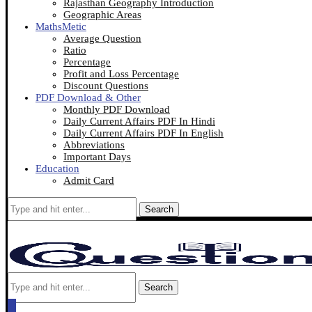
Rajasthan Geography Introduction
Geographic Areas
MathsMetic
Average Question
Ratio
Percentage
Profit and Loss Percentage
Discount Questions
PDF Download & Other
Monthly PDF Download
Daily Current Affairs PDF In Hindi
Daily Current Affairs PDF In English
Abbreviations
Important Days
Education
Admit Card
Search
Search