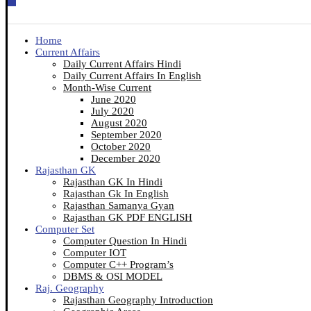
Home
Current Affairs
Daily Current Affairs Hindi
Daily Current Affairs In English
Month-Wise Current
June 2020
July 2020
August 2020
September 2020
October 2020
December 2020
Rajasthan GK
Rajasthan GK In Hindi
Rajasthan Gk In English
Rajasthan Samanya Gyan
Rajasthan GK PDF ENGLISH
Computer Set
Computer Question In Hindi
Computer IOT
Computer C++ Program’s
DBMS & OSI MODEL
Raj. Geography
Rajasthan Geography Introduction