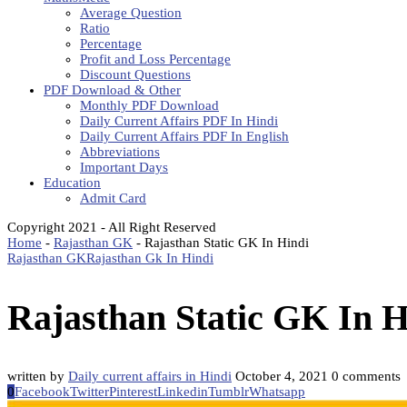
Average Question
Ratio
Percentage
Profit and Loss Percentage
Discount Questions
PDF Download & Other
Monthly PDF Download
Daily Current Affairs PDF In Hindi
Daily Current Affairs PDF In English
Abbreviations
Important Days
Education
Admit Card
Copyright 2021 - All Right Reserved
Home
-
Rajasthan GK
-
Rajasthan Static GK In Hindi
Rajasthan GK
Rajasthan Gk In Hindi
Rajasthan Static GK In H
written by
Daily current affairs in Hindi
October 4, 2021
0 comments
0
Facebook
Twitter
Pinterest
Linkedin
Tumblr
Whatsapp