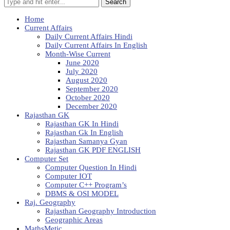
Search
Home
Current Affairs
Daily Current Affairs Hindi
Daily Current Affairs In English
Month-Wise Current
June 2020
July 2020
August 2020
September 2020
October 2020
December 2020
Rajasthan GK
Rajasthan GK In Hindi
Rajasthan Gk In English
Rajasthan Samanya Gyan
Rajasthan GK PDF ENGLISH
Computer Set
Computer Question In Hindi
Computer IOT
Computer C++ Program’s
DBMS & OSI MODEL
Raj. Geography
Rajasthan Geography Introduction
Geographic Areas
MathsMetic