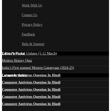
Work With Us
Contact Us
Privacy Policy
Feedback
Help & Support
Edtior's Picks
Latest News and Updates (5-12 March)
Modern History Quiz
India’s First manned Mission Gaganyaan (2024-25)
Latest Articles
Computer Antivirus Question In Hindi
Computer Antivirus Question In Hindi
Computer Antivirus Question In Hindi
Computer Antivirus Question In Hindi
Computer Antivirus Question In Hindi