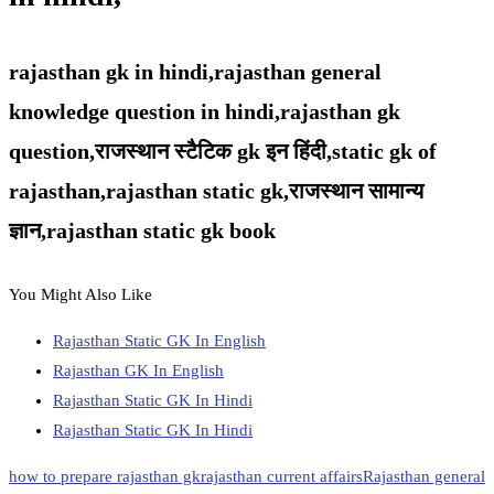
rajasthan gk in hindi,rajasthan general
knowledge question in hindi,rajasthan gk
question,
राजस्थान स्टैटिक gk इन हिंदी,
static gk of
rajasthan,
rajasthan static gk,
राजस्थान सामान्य
ज्ञान,rajasthan static gk book
You Might Also Like
Rajasthan Static GK In English
Rajasthan GK In English
Rajasthan Static GK In Hindi
Rajasthan Static GK In Hindi
how to prepare rajasthan gk
rajasthan current affairs
Rajasthan general