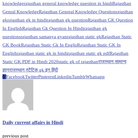
knowledge
rajasthan general knowledge question in hindi
Rajasthan
Genral Knowledge
Rajasthan Genreal Knowledge Question
rajasthan
gk
rajasthan gk in hindi
rajasthan gk question
Rajasthan GK Question
In English
Rajasthan Gk Question In Hindi
rajasthan gk
questions
rajasthan samanya gyan
rajasthan static gk
Rajasthan Static
GK Book
Rajasthan Static Gk In Englis
Rajasthan Static GK In
English
rajasthan static gk in hindi
rajasthan static gk pdf
Rajasthan
Static GK PDF in Hindi 2020
static gk of rajasthan
राजस्थान सामान्य
ज्ञान
राजस्थान स्टैटिक gk इन हिंदी
0
Facebook
Twitter
Pinterest
Linkedin
Tumblr
Whatsapp
Daily current affairs in Hindi
previous post