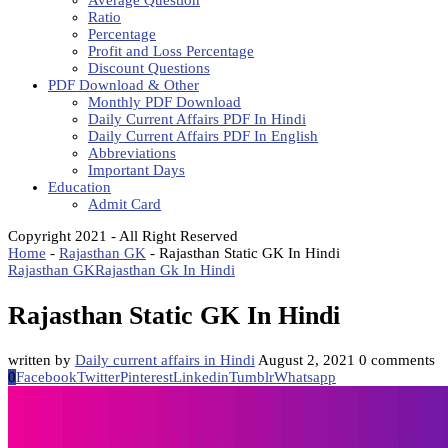
Average Question
Ratio
Percentage
Profit and Loss Percentage
Discount Questions
PDF Download & Other
Monthly PDF Download
Daily Current Affairs PDF In Hindi
Daily Current Affairs PDF In English
Abbreviations
Important Days
Education
Admit Card
Copyright 2021 - All Right Reserved
Home
-
Rajasthan GK
-
Rajasthan Static GK In Hindi
Rajasthan GK
Rajasthan Gk In Hindi
Rajasthan Static GK In Hindi
written by
Daily current affairs in Hindi
August 2, 2021
0 comments
0
Facebook
Twitter
Pinterest
Linkedin
Tumblr
Whatsapp