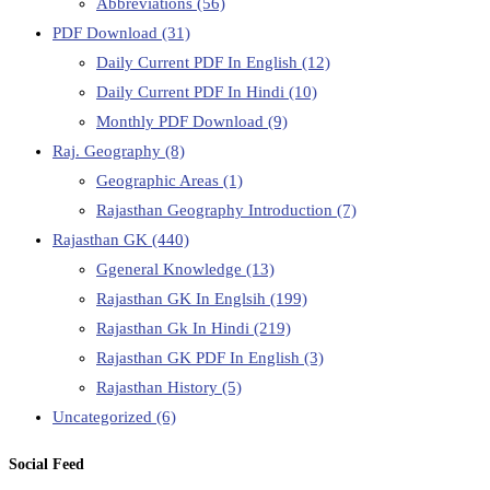
Abbreviations
(56)
PDF Download
(31)
Daily Current PDF In English
(12)
Daily Current PDF In Hindi
(10)
Monthly PDF Download
(9)
Raj. Geography
(8)
Geographic Areas
(1)
Rajasthan Geography Introduction
(7)
Rajasthan GK
(440)
Ggeneral Knowledge
(13)
Rajasthan GK In Englsih
(199)
Rajasthan Gk In Hindi
(219)
Rajasthan GK PDF In English
(3)
Rajasthan History
(5)
Uncategorized
(6)
Social Feed