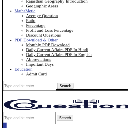
Rajasthan Geography Introduction
Geographic Areas
MathsMetic
Average Question
Ratio
Percentage
Profit and Loss Percentage
Discount Questions
PDF Download & Other
Monthly PDF Download
Daily Current Affairs PDF In Hindi
Daily Current Affairs PDF In English
Abbreviations
Important Days
Education
Admit Card
Search
Search