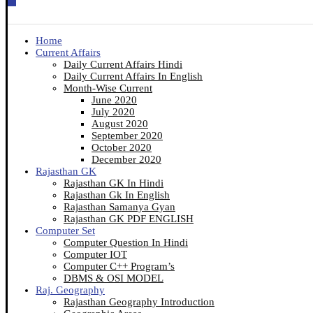
Home
Current Affairs
Daily Current Affairs Hindi
Daily Current Affairs In English
Month-Wise Current
June 2020
July 2020
August 2020
September 2020
October 2020
December 2020
Rajasthan GK
Rajasthan GK In Hindi
Rajasthan Gk In English
Rajasthan Samanya Gyan
Rajasthan GK PDF ENGLISH
Computer Set
Computer Question In Hindi
Computer IOT
Computer C++ Program’s
DBMS & OSI MODEL
Raj. Geography
Rajasthan Geography Introduction