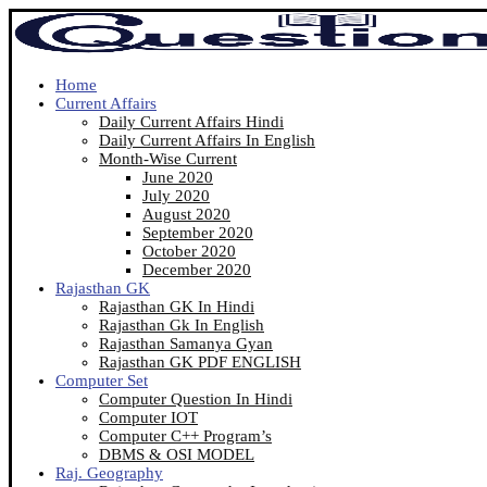
Home
Current Affairs
Daily Current Affairs Hindi
Daily Current Affairs In English
Month-Wise Current
June 2020
July 2020
August 2020
September 2020
October 2020
December 2020
Rajasthan GK
Rajasthan GK In Hindi
Rajasthan Gk In English
Rajasthan Samanya Gyan
Rajasthan GK PDF ENGLISH
Computer Set
Computer Question In Hindi
Computer IOT
Computer C++ Program’s
DBMS & OSI MODEL
Raj. Geography