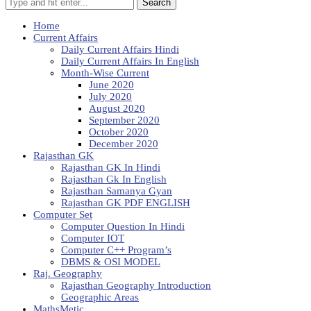
Search
Home
Current Affairs
Daily Current Affairs Hindi
Daily Current Affairs In English
Month-Wise Current
June 2020
July 2020
August 2020
September 2020
October 2020
December 2020
Rajasthan GK
Rajasthan GK In Hindi
Rajasthan Gk In English
Rajasthan Samanya Gyan
Rajasthan GK PDF ENGLISH
Computer Set
Computer Question In Hindi
Computer IOT
Computer C++ Program’s
DBMS & OSI MODEL
Raj. Geography
Rajasthan Geography Introduction
Geographic Areas
MathsMetic