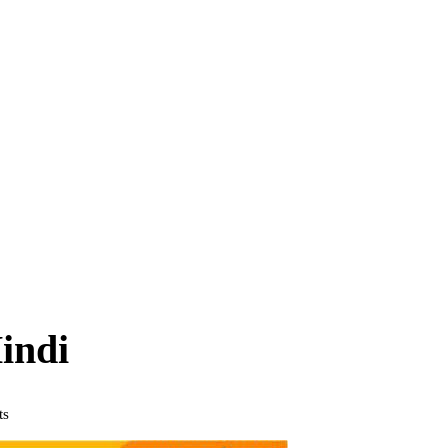
indi
ts