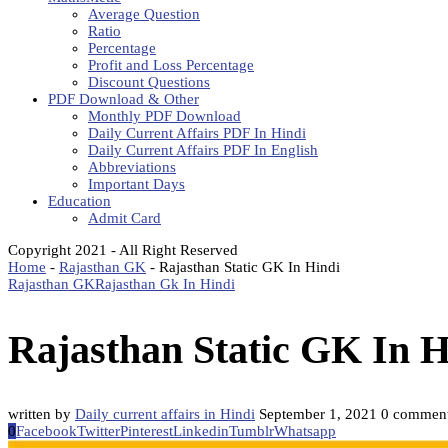
Average Question
Ratio
Percentage
Profit and Loss Percentage
Discount Questions
PDF Download & Other
Monthly PDF Download
Daily Current Affairs PDF In Hindi
Daily Current Affairs PDF In English
Abbreviations
Important Days
Education
Admit Card
Copyright 2021 - All Right Reserved
Home
-
Rajasthan GK
-
Rajasthan Static GK In Hindi
Rajasthan GK
Rajasthan Gk In Hindi
Rajasthan Static GK In H
written by
Daily current affairs in Hindi
September 1, 2021
0 commen
0
Facebook
Twitter
Pinterest
Linkedin
Tumblr
Whatsapp