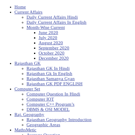
Home
Current Affairs
Daily Current Affairs Hindi
Daily Current Affairs In English
Month-Wise Current
June 2020
July 2020
August 2020
September 2020
October 2020
December 2020
Rajasthan GK
Rajasthan GK In Hindi
Rajasthan Gk In English
Rajasthan Samanya Gyan
Rajasthan GK PDF ENGLISH
Computer Set
Computer Question In Hindi
Computer IOT
Computer C++ Program’s
DBMS & OSI MODEL
Raj. Geography
Rajasthan Geography Introduction
Geographic Areas
MathsMetic