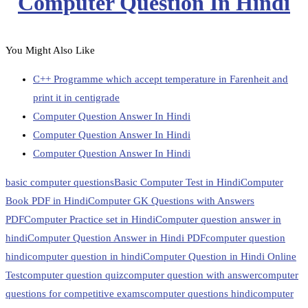
Computer Question In Hindi
You Might Also Like
C++ Programme which accept temperature in Farenheit and
print it in centigrade
Computer Question Answer In Hindi
Computer Question Answer In Hindi
Computer Question Answer In Hindi
basic computer questions
Basic Computer Test in Hindi
Computer
Book PDF in Hindi
Computer GK Questions with Answers
PDF
Computer Practice set in Hindi
Computer question answer in
hindi
Computer Question Answer in Hindi PDF
computer question
hindi
computer question in hindi
Computer Question in Hindi Online
Test
computer question quiz
computer question with answer
computer
questions for competitive exams
computer questions hindi
computer