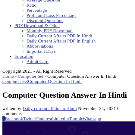
Average Question
Ratio
Percentage
Profit and Loss Percentage
Discount Questions
PDF Download & Other
Monthly PDF Download
Daily Current Affairs PDF In Hindi
Daily Current Affairs PDF In English
Abbreviations
Important Days
Education
Admit Card
Copyright 2021 - All Right Reserved
Home
-
Computer Set
-
Computer Question Answer In Hindi
Computer Set
Computer Question In Hindi
Computer Question Answer In Hindi
written by
Daily current affairs in Hindi
November 24, 2021
0
comments
0
Facebook
Twitter
Pinterest
Linkedin
Tumblr
Whatsapp