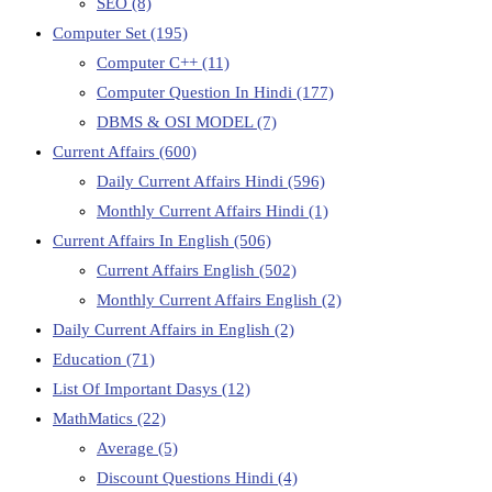
SEO
(8)
Computer Set
(195)
Computer C++
(11)
Computer Question In Hindi
(177)
DBMS & OSI MODEL
(7)
Current Affairs
(600)
Daily Current Affairs Hindi
(596)
Monthly Current Affairs Hindi
(1)
Current Affairs In English
(506)
Current Affairs English
(502)
Monthly Current Affairs English
(2)
Daily Current Affairs in English
(2)
Education
(71)
List Of Important Dasys
(12)
MathMatics
(22)
Average
(5)
Discount Questions Hindi
(4)