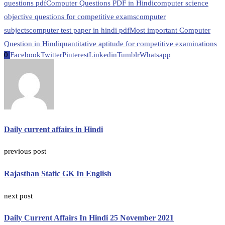
questions pdf
Computer Questions PDF in Hindi
computer science
objective questions for competitive exams
computer
subjects
computer test paper in hindi pdf
Most important Computer
Question in Hindi
quantitative aptitude for competitive examinations
0
Facebook
Twitter
Pinterest
Linkedin
Tumblr
Whatsapp
Daily current affairs in Hindi
previous post
Rajasthan Static GK In English
next post
Daily Current Affairs In Hindi 25 November 2021