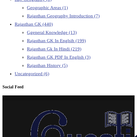
Geographic Areas
(1)
Rajasthan Geography Introduction
(7)
Rajasthan GK
(440)
Ggeneral Knowledge
(13)
Rajasthan GK In Englsih
(199)
Rajasthan Gk In Hindi
(219)
Rajasthan GK PDF In English
(3)
Rajasthan History
(5)
Uncategorized
(6)
Social Feed