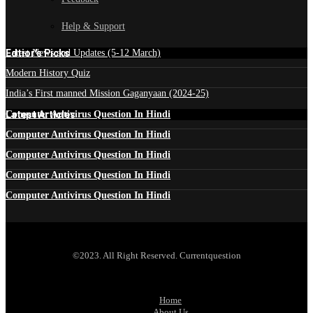
Help & Support
Edtior's Picks
Latest News and Updates (5-12 March)
Modern History Quiz
India’s First manned Mission Gaganyaan (2024-25)
Latest Articles
Computer Antivirus Question In Hindi
Computer Antivirus Question In Hindi
Computer Antivirus Question In Hindi
Computer Antivirus Question In Hindi
Computer Antivirus Question In Hindi
©2023. All Right Reserved. Currentquestion
Home
About Us