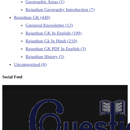
Geographic Areas
(1)
Rajasthan Geography Introduction
(7)
Rajasthan GK
(440)
Ggeneral Knowledge
(13)
Rajasthan GK In Englsih
(199)
Rajasthan Gk In Hindi
(219)
Rajasthan GK PDF In English
(3)
Rajasthan History
(5)
Uncategorized
(6)
Social Feed