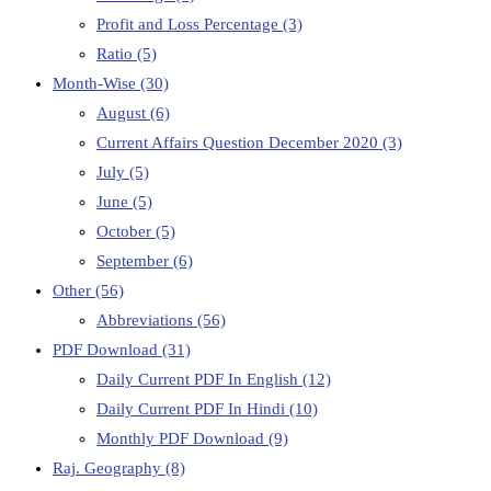
Profit and Loss Percentage
(3)
Ratio
(5)
Month-Wise
(30)
August
(6)
Current Affairs Question December 2020
(3)
July
(5)
June
(5)
October
(5)
September
(6)
Other
(56)
Abbreviations
(56)
PDF Download
(31)
Daily Current PDF In English
(12)
Daily Current PDF In Hindi
(10)
Monthly PDF Download
(9)
Raj. Geography
(8)