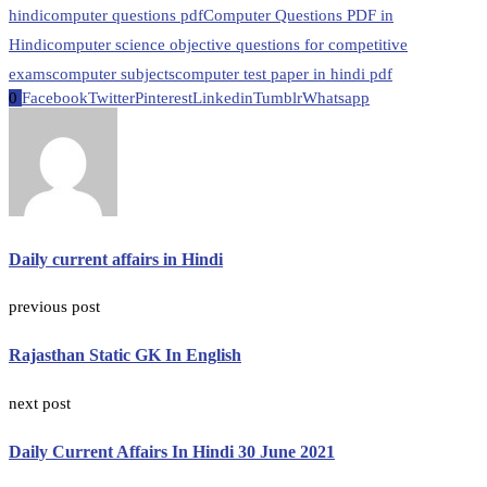
hindi
computer questions pdf
Computer Questions PDF in
Hindi
computer science objective questions for competitive
exams
computer subjects
computer test paper in hindi pdf
0
Facebook
Twitter
Pinterest
Linkedin
Tumblr
Whatsapp
Daily current affairs in Hindi
previous post
Rajasthan Static GK In English
next post
Daily Current Affairs In Hindi 30 June 2021