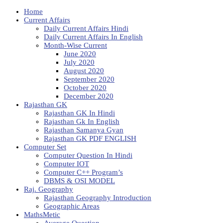
Home
Current Affairs
Daily Current Affairs Hindi
Daily Current Affairs In English
Month-Wise Current
June 2020
July 2020
August 2020
September 2020
October 2020
December 2020
Rajasthan GK
Rajasthan GK In Hindi
Rajasthan Gk In English
Rajasthan Samanya Gyan
Rajasthan GK PDF ENGLISH
Computer Set
Computer Question In Hindi
Computer IOT
Computer C++ Program’s
DBMS & OSI MODEL
Raj. Geography
Rajasthan Geography Introduction
Geographic Areas
MathsMetic