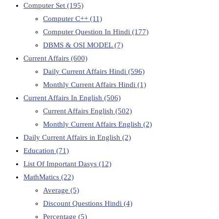
Computer Set
(195)
Computer C++
(11)
Computer Question In Hindi
(177)
DBMS & OSI MODEL
(7)
Current Affairs
(600)
Daily Current Affairs Hindi
(596)
Monthly Current Affairs Hindi
(1)
Current Affairs In English
(506)
Current Affairs English
(502)
Monthly Current Affairs English
(2)
Daily Current Affairs in English
(2)
Education
(71)
List Of Important Dasys
(12)
MathMatics
(22)
Average
(5)
Discount Questions Hindi
(4)
Percentage
(5)