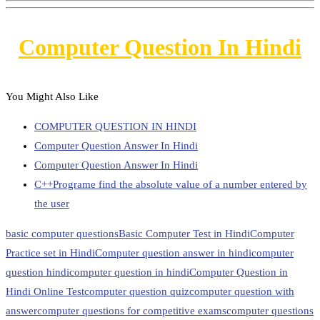
Computer Question In Hindi
You Might Also Like
COMPUTER QUESTION IN HINDI
Computer Question Answer In Hindi
Computer Question Answer In Hindi
C++Programe find the absolute value of a number entered by
the user
basic computer questions
Basic Computer Test in Hindi
Computer
Practice set in Hindi
Computer question answer in hindi
computer
question hindi
computer question in hindi
Computer Question in
Hindi Online Test
computer question quiz
computer question with
answer
computer questions for competitive exams
computer questions