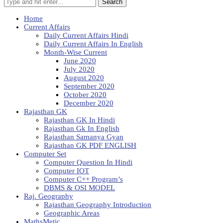
Search
Home
Current Affairs
Daily Current Affairs Hindi
Daily Current Affairs In English
Month-Wise Current
June 2020
July 2020
August 2020
September 2020
October 2020
December 2020
Rajasthan GK
Rajasthan GK In Hindi
Rajasthan Gk In English
Rajasthan Samanya Gyan
Rajasthan GK PDF ENGLISH
Computer Set
Computer Question In Hindi
Computer IOT
Computer C++ Program’s
DBMS & OSI MODEL
Raj. Geography
Rajasthan Geography Introduction
Geographic Areas
MathsMetic