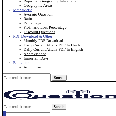
Rajasthan Geography Introduction
Geographic Areas
MathsMetic
Average Question
Ratio
Percentage
Profit and Loss Percentage
Discount Questions
PDF Download & Other
Monthly PDF Download
Daily Current Affairs PDF In Hindi
Daily Current Affairs PDF In English
Abbreviations
Important Days
Education
Admit Card
Search
Search