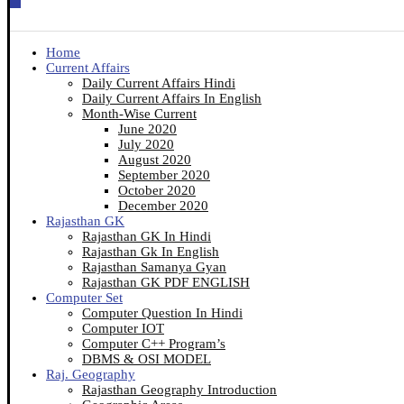
Home
Current Affairs
Daily Current Affairs Hindi
Daily Current Affairs In English
Month-Wise Current
June 2020
July 2020
August 2020
September 2020
October 2020
December 2020
Rajasthan GK
Rajasthan GK In Hindi
Rajasthan Gk In English
Rajasthan Samanya Gyan
Rajasthan GK PDF ENGLISH
Computer Set
Computer Question In Hindi
Computer IOT
Computer C++ Program’s
DBMS & OSI MODEL
Raj. Geography
Rajasthan Geography Introduction