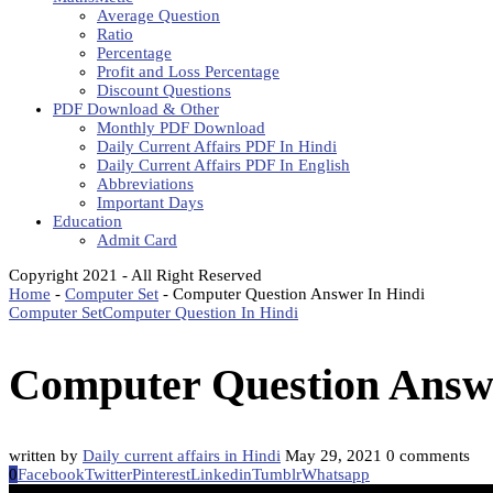
Average Question
Ratio
Percentage
Profit and Loss Percentage
Discount Questions
PDF Download & Other
Monthly PDF Download
Daily Current Affairs PDF In Hindi
Daily Current Affairs PDF In English
Abbreviations
Important Days
Education
Admit Card
Copyright 2021 - All Right Reserved
Home
-
Computer Set
-
Computer Question Answer In Hindi
Computer Set
Computer Question In Hindi
Computer Question Answe
written by
Daily current affairs in Hindi
May 29, 2021
0 comments
0
Facebook
Twitter
Pinterest
Linkedin
Tumblr
Whatsapp