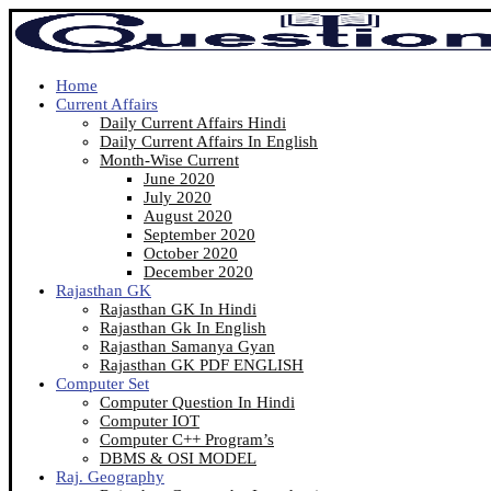
Home
Current Affairs
Daily Current Affairs Hindi
Daily Current Affairs In English
Month-Wise Current
June 2020
July 2020
August 2020
September 2020
October 2020
December 2020
Rajasthan GK
Rajasthan GK In Hindi
Rajasthan Gk In English
Rajasthan Samanya Gyan
Rajasthan GK PDF ENGLISH
Computer Set
Computer Question In Hindi
Computer IOT
Computer C++ Program’s
DBMS & OSI MODEL
Raj. Geography